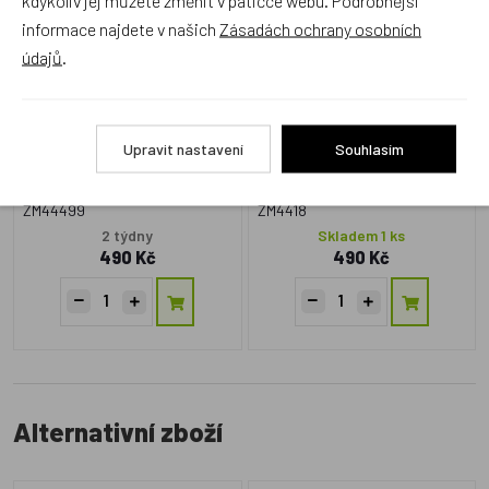
vážka
mravenci
informace najdete v našich
Zásadách ochrany osobních
údajů
.
Upravit nastavení
Souhlasím
ZM44499
ZM4418
2 týdny
Skladem 1 ks
490 Kč
490 Kč
Alternativní zboží