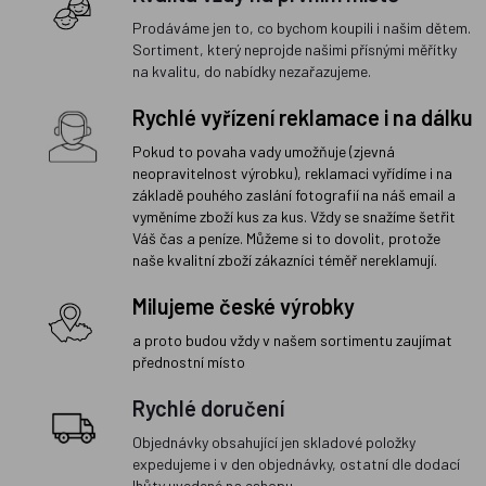
Prodáváme jen to, co bychom koupili i našim dětem.
Sortiment, který neprojde našimi přísnými měřítky
na kvalitu, do nabídky nezařazujeme.
Rychlé vyřízení reklamace i na dálku
Pokud to povaha vady umožňuje (zjevná
neopravitelnost výrobku), reklamaci vyřídíme i na
základě pouhého zaslání fotografií na náš email a
vyměníme zboží kus za kus. Vždy se snažíme šetřit
Váš čas a peníze. Můžeme si to dovolit, protože
naše kvalitní zboží zákazníci téměř nereklamují.
Milujeme české výrobky
a proto budou vždy v našem sortimentu zaujímat
přednostní místo
Rychlé doručení
Objednávky obsahující jen skladové položky
expedujeme i v den objednávky, ostatní dle dodací
lhůty uvedené na eshopu