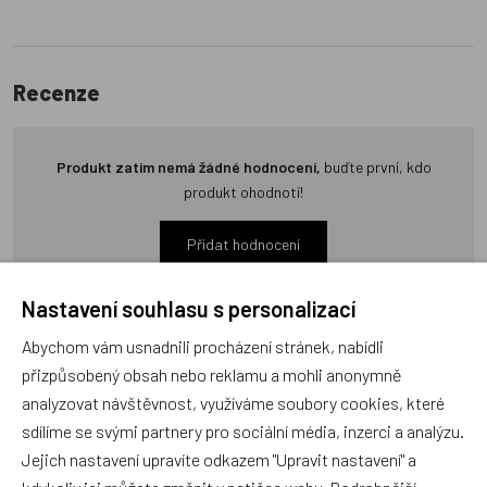
Recenze
Produkt zatím nemá žádné hodnocení,
buďte první, kdo
produkt ohodnotí!
Přidat hodnocení
Nastavení souhlasu s personalizací
Abychom vám usnadnili procházení stránek, nabídli
přizpůsobený obsah nebo reklamu a mohli anonymně
Zboží se stejným motivem
analyzovat návštěvnost, využíváme soubory cookies, které
sdílíme se svými partnery pro sociální média, inzerci a analýzu.
Jejich nastavení upravíte odkazem "Upravit nastavení" a
Matějovský, Osuška Krtek a
Matějovský, Osuška Krtek a
kdykoliv jej můžete změnit v patičce webu. Podrobnější