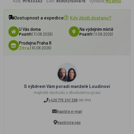
Kód:
M78333A2
EAN:
8590121504676
Výrobce:
MÚ Brno
Dostupnost a expedice
Kdy zboží dostanu?
U Vás doma
Na výdejním místě
Pozítří
(11.08.2026)
Pozítří
(11.08.2026)
Prodejna Praha 8
Zítra
(10.08.2026)
S výběrem Vám poradí manželé Loudínovi
majitelé obchodu s dlouholetou praxí
+420 775 247 296
(10-17h)
Napište e-mail
Navštivte nás