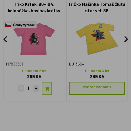
Triko Krtek, 96-104,
Tričko Mašinka Tomáš žlutá
koloběžka, bavlna, krátký
star vel. 86
rukáv, růžové
Český výrobek
M78333B1
LU13604
Skladem 2 ks
Skladem 3 ks
299 Kč
239 Kč
Vybrat variantu