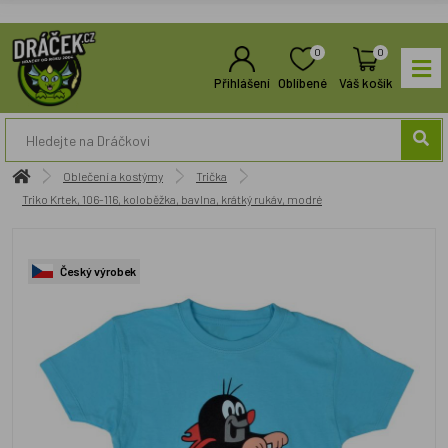
0
0
Přihlášení
Oblíbené
Váš košík
Oblečení a kostýmy
Trička
Triko Krtek, 106-116, koloběžka, bavlna, krátký rukáv, modré
Český výrobek