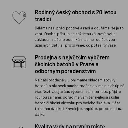
Rodinný český obchod s 20 letou
tradicí
Děláme naši práci poctivě a rádi a doufáme, že je to
znát. Osobní přístup ke každému zákazníkovi je
základem našeho podnikání. Jsme rodiče dvou
úžasných dětí, a i proto víme, co potěší ty Vaše.
Prodejna s největším výběrem
školních batohů v Praze a
odborným poradenstvím
Na naší prodejně v Libni máme skladem stovky
batohů a aktovek mnoha značek a víme o nich úplně
vše. Neztrácejte čas výběrem na internetu, přijďte
rovnou za námi, poradíme Vám ten nejlepší školní
batoh či školní aktovku pro Vašeho školáka. Máte
to k nám daleko? Zavolejte, napište, poradíme i na
dálku.
Kvalita vždy na prvním místě