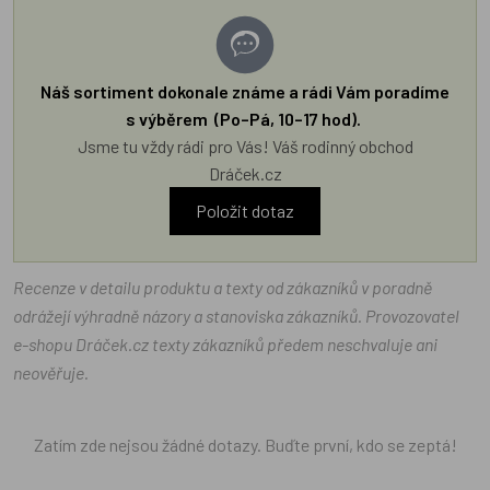
Náš sortiment dokonale známe a rádi Vám poradíme
s výběrem (Po–Pá, 10–17 hod).
Jsme tu vždy rádi pro Vás! Váš rodinný obchod
Dráček.cz
Položit dotaz
Recenze v detailu produktu a texty od zákazníků v poradně
odrážejí výhradně názory a stanoviska zákazníků. Provozovatel
e-shopu Dráček.cz texty zákazníků předem neschvaluje ani
neověřuje.
Zatím zde nejsou žádné dotazy. Buďte první, kdo se zeptá!