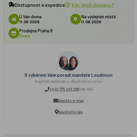
Dostupnost a expedice
Kdy zboží dostanu?
U Vás doma
Na výdejním místě
11.08.2026
11.08.2026
Prodejna Praha 8
Dnes
S výběrem Vám poradí manželé Loudínovi
majitelé obchodu s dlouholetou praxí
+420 775 247 296
(10-17h)
Napište e-mail
Navštivte nás