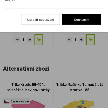
Upravit nastavení
Souhlasím
M99988A
M35976Z
Skladem 1 ks
Skladem 1 ks
239 Kč
129 Kč
Alternativní zboží
Triko Krtek, 96-104,
Tričko Mašinka Tomáš žlutá
koloběžka, bavlna, krátký
star vel. 86
rukáv, růžové
Český výrobek