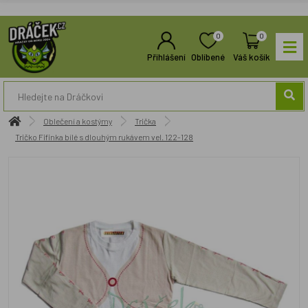
0
0
Přihlášení
Oblíbené
Váš košík
Oblečení a kostýmy
Trička
Tričko Fifinka bílé s dlouhým rukávem vel. 122-128