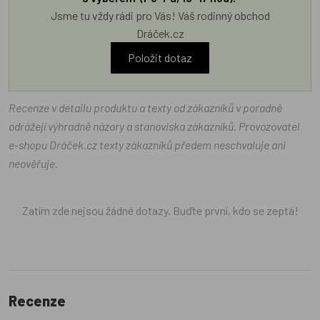
Jsme tu vždy rádi pro Vás! Váš rodinný obchod
Dráček.cz
Položit dotaz
Recenze v detailu produktu a texty od zákazníků v poradně
odrážejí výhradně názory a stanoviska zákazníků. Provozovatel
e-shopu Dráček.cz texty zákazníků předem neschvaluje ani
neověřuje.
Zatím zde nejsou žádné dotazy. Buďte první, kdo se zeptá!
Recenze