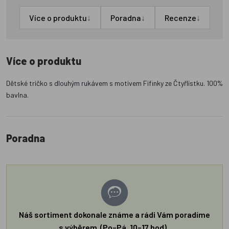
↓
↓
↓
Více o produktu
Poradna
Recenze
Více o produktu
Dětské tričko s dlouhým rukávem s motivem Fifinky ze Čtyřlístku. 100%
bavlna.
Poradna
Náš sortiment dokonale známe a rádi Vám poradíme
s výběrem (Po–Pá, 10–17 hod).