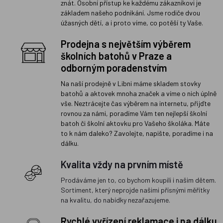
znát. Osobní přístup ke každému zákazníkovi je
základem našeho podnikání. Jsme rodiče dvou
úžasných dětí, a i proto víme, co potěší ty Vaše.
Prodejna s největším výběrem
školních batohů v Praze a
odborným poradenstvím
Na naší prodejně v Libni máme skladem stovky
batohů a aktovek mnoha značek a víme o nich úplně
vše. Neztrácejte čas výběrem na internetu, přijďte
rovnou za námi, poradíme Vám ten nejlepší školní
batoh či školní aktovku pro Vašeho školáka. Máte
to k nám daleko? Zavolejte, napište, poradíme i na
dálku.
Kvalita vždy na prvním místě
Prodáváme jen to, co bychom koupili i našim dětem.
Sortiment, který neprojde našimi přísnými měřítky
na kvalitu, do nabídky nezařazujeme.
Rychlé vyřízení reklamace i na dálku