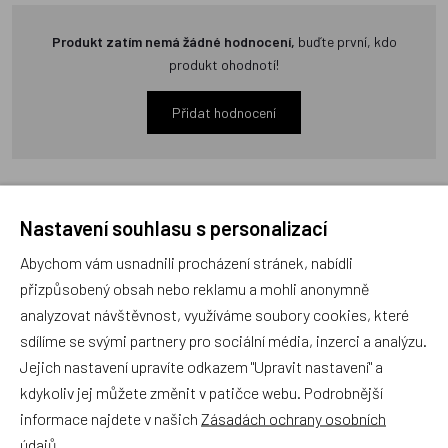
Produkt zatím nemá žádné hodnocení,
buďte první, kdo
produkt ohodnotí!
Přidat hodnocení
Nastavení souhlasu s personalizací
Zboží se stejným motivem
Abychom vám usnadnili procházení stránek, nabídli
přizpůsobený obsah nebo reklamu a mohli anonymně
analyzovat návštěvnost, využíváme soubory cookies, které
Polštář Čtyřlístek auto,
MÚ Brno Myšpulín s
sdílíme se svými partnery pro sociální média, inzerci a analýzu.
32x21cm
karabinou 12cm
Jejich nastavení upravíte odkazem "Upravit nastavení" a
(Čtyřlístek)
kdykoliv jej můžete změnit v patičce webu. Podrobnější
Český výrobek
Český výrobek
informace najdete v našich
Zásadách ochrany osobních
údajů
.