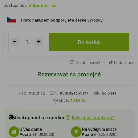
Skladem 1 ks
Dostupnost:
Tímto nákupem podporujete české výrobky
Do košíku
Do oblíbených
Hlídací pes
Rezervovat na prodejně
Kód:
M35917Z
EAN:
8590121359177
Věk:
od 3 let
Výrobce:
MÚ Brno
Dostupnost a expedice
Kdy zboží dostanu?
U Vás doma
Na výdejním místě
Pozítří
(11.08.2026)
Pozítří
(11.08.2026)