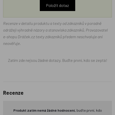
Položit dotaz
Recenze v detailu produktu a texty od zákazníků v poradně
odrážejí výhradně názory a stanoviska zákazníků. Provozovatel
e-shopu Dráček.cz texty zákazníků předem neschvaluje ani
neověřuje.
Zatím zde nejsou žádné dotazy. Buďte první, kdo se zeptá!
Recenze
Produkt zatím nemá žádné hodnocení,
buďte první, kdo