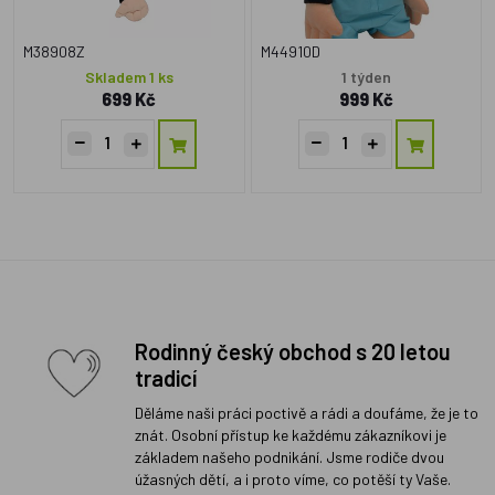
M38908Z
M44910D
Skladem 1 ks
1 týden
699 Kč
999 Kč
Rodinný český obchod s 20 letou
tradicí
Děláme naši práci poctivě a rádi a doufáme, že je to
znát. Osobní přístup ke každému zákazníkovi je
základem našeho podnikání. Jsme rodiče dvou
úžasných dětí, a i proto víme, co potěší ty Vaše.