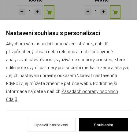
Nastavení souhlasu s personalizací
Nábytková úchytka
Sluníčko - madlo 96mm
Abychom vám usnadnili procházení stránek, nabídli
přizpůsobený obsah nebo reklamu a mohli anonymně
Český výrobek
analyzovat návštěvnost, využíváme soubory cookies, které
sdílíme se svými partnery pro sociální média, inzerci a analýzu.
Jejich nastavení upravíte odkazem "Upravit nastavení" a
kdykoliv jej můžete změnit v patičce webu. Podrobnější
informace najdete v našich
Zásadách ochrany osobních
Do96NM2
údajů
.
Skladem 1 ks
148 Kč
Upravit nastavení
Souhlasím