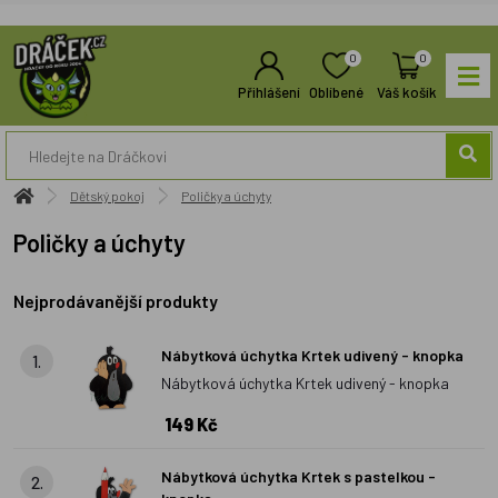
0
0
Přihlášení
Oblíbené
Váš košík
Dětský pokoj
Poličky a úchyty
Poličky a úchyty
Nejprodávanější produkty
Nábytková úchytka Krtek udivený - knopka
1.
Nábytková úchytka Krtek udivený - knopka
149 Kč
Nábytková úchytka Krtek s pastelkou -
2.