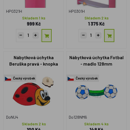
HP0321H
HP0301H
Skladem 1 ks
Skladem 2 ks
999 Kč
1 375 Kč
Nábytková úchytka
Nábytková úchytka Fotbal
Beruška pravá - knopka
- madlo 128mm
Český výrobek
Český výrobek
DoNU4
Do128NM6
Skladem 2 ks
Skladem 4 ks
100 Kč
148 Kč