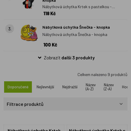
knopka
Nábytková úchytka Krtek s pastelkou -
118 Kč
knopka
Nábytková úchytka Šnečka - knopka
3.
Nábytková úchytka Šnečka - knopka
100 Kč
Zobrazit
další 3 produkty
Celkem nalezeno
9
produktů
Název
Název
Doporučené
Nejlevnější
Nejdražší
Hodn
(A-Z)
(Z-A)
Filtrace produktů
Nábytková úchytka Krtek
Nábytková úchytka Krtek s