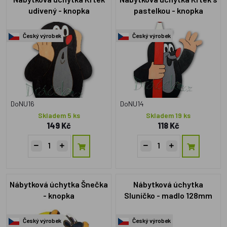
udivený - knopka
pastelkou - knopka
Český výrobek
Český výrobek
DoNU16
DoNU14
Skladem 5 ks
Skladem 19 ks
149 Kč
118 Kč
Nábytková úchytka Šnečka
Nábytková úchytka
- knopka
Sluníčko - madlo 128mm
Český výrobek
Český výrobek