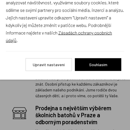
analyzovat návštěvnost, využíváme soubory cookies, které
sdílíme se svými partnery pro sociální média, inzerci a analýzu.
Jejich nastavení upravíte odkazem "Upravit nastavení" a
kdykoliv jej můžete změnit v patičce webu. Podrobnější
1
informace najdete v našich
Zásadách ochrany osobních
údajů
.
Rodinný český obchod s 20 letou
Upravit nastavení
Souhlasím
tradicí
Děláme naši práci poctivě a rádi a doufáme, že je to
znát. Osobní přístup ke každému zákazníkovi je
základem našeho podnikání. Jsme rodiče dvou
úžasných dětí, a i proto víme, co potěší ty Vaše.
Prodejna s největším výběrem
školních batohů v Praze a
odborným poradenstvím