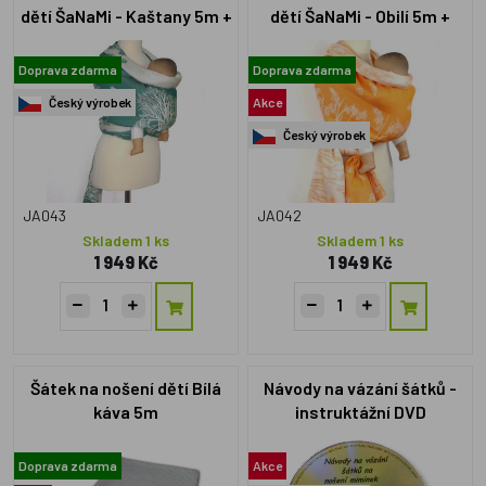
dětí ŠaNaMi - Kaštany 5m +
dětí ŠaNaMi - Obilí 5m +
DVD s návody zdarma
DVD s návody zdarma
Doprava zdarma
Doprava zdarma
Český výrobek
Akce
Český výrobek
JA043
JA042
Skladem 1 ks
Skladem 1 ks
1 949 Kč
1 949 Kč
Šátek na nošení dětí Bílá
Návody na vázání šátků -
káva 5m
instruktážní DVD
Doprava zdarma
Akce