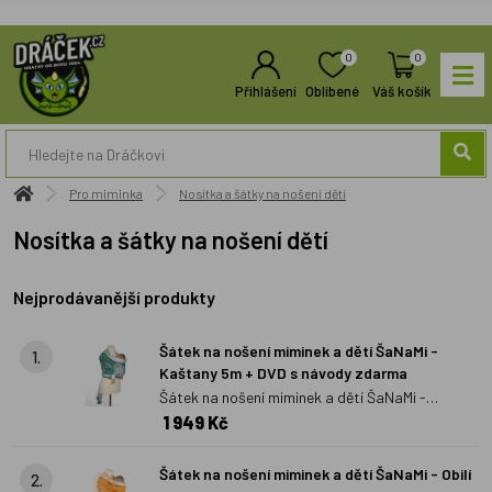
0
0
Přihlášení
Oblíbené
Váš košík
Pro miminka
Nosítka a šátky na nošení dětí
Nosítka a šátky na nošení dětí
Nejprodávanější produkty
Šátek na nošení miminek a dětí ŠaNaMi -
1.
Kaštany 5m + DVD s návody zdarma
Šátek na nošení miminek a dětí ŠaNaMi -
1 949 Kč
Kaštany 5m + DVD s návody zdarma
Šátek na nošení miminek a dětí ŠaNaMi - Obilí
2.