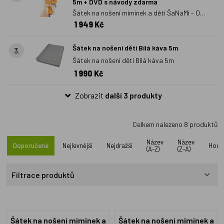
5m + DVD s návody zdarma
Šátek na nošení miminek a dětí ŠaNaMi - Obilí
1 949 Kč
5m + DVD s návody zdarma
Šátek na nošení dětí Bílá káva 5m
3.
Šátek na nošení dětí Bílá káva 5m
1 990 Kč
Zobrazit
další 3 produkty
Celkem nalezeno
8
produktů
Název
Název
Doporučené
Nejlevnější
Nejdražší
Hodn
(A-Z)
(Z-A)
Filtrace produktů
Šátek na nošení miminek a
Šátek na nošení miminek a