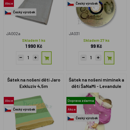
Akce
Český výrobek
Český výrobek
JA002a
JA031
Skladem 1 ks
Skladem 27 ks
1 990 Kč
99 Kč
Šátek na nošení dětí Jaro
Šátek na nošení miminek a
Exkluziv 4,5m
dětí ŠaNaMi - Levandule
4,5m + DVD s návody
zdarma
Akce
Doprava zdarma
Český výrobek
Akce
Český výrobek