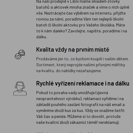
Na naší prodejně v Libni máme skladem stovky
batohů a aktovek mnoha značek a víme o nich úplně
vše. Neztrácejte čas výběrem na internetu, přijďte
rovnou za námi, poradíme Vám ten nejlepší školní
batoh či školní aktovku pro Vašeho školáka. Máte
to k nám daleko? Zavolejte, napište, poradíme i na
dálku.
Kvalita vždy na prvním místě
Prodáváme jen to, co bychom koupili i našim dětem.
Sortiment, který neprojde našimi přísnými měřítky
na kvalitu, do nabídky nezařazujeme.
Rychlé vyřízení reklamace i na dálku
Pokud to povaha vady umožňuje (zjevná
neopravitelnost výrobku), reklamaci vyřídíme i na
základě pouhého zaslání fotografií na náš email a
vyměníme zboží kus za kus. Vždy se snažíme šetřit
Váš čas a peníze. Můžeme si to dovolit, protože
naše kvalitní zboží zákazníci téměř nereklamují.