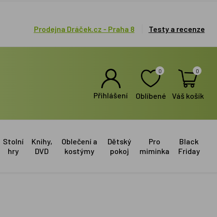
Prodejna Dráček.cz - Praha 8
Testy a recenze
0
0
Přihlášení
Oblíbené
Váš košík
Stolní
Knihy,
Oblečení a
Dětský
Pro
Black
hry
DVD
kostýmy
pokoj
miminka
Friday