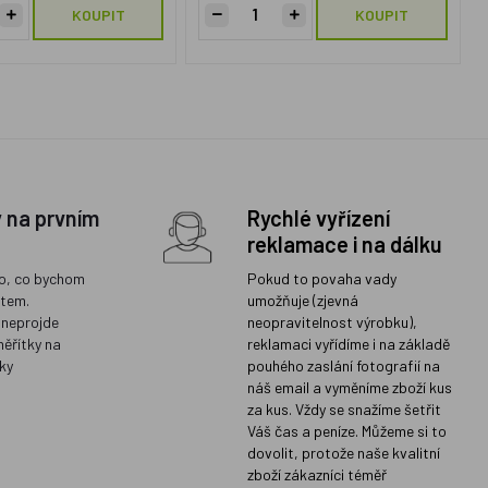
KOUPIT
KOUPIT
y na prvním
Rychlé vyřízení
reklamace i na dálku
o, co bychom
Pokud to povaha vady
ětem.
umožňuje (zjevná
 neprojde
neopravitelnost výrobku),
měřítky na
reklamaci vyřídíme i na základě
ky
pouhého zaslání fotografií na
náš email a vyměníme zboží kus
za kus. Vždy se snažíme šetřit
Váš čas a peníze. Můžeme si to
dovolit, protože naše kvalitní
zboží zákazníci téměř