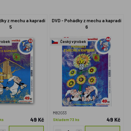
dky z mechu a kapradí
DVD - Pohádky z mechu a kapradí
5
6
robek
Český výrobek
M82033
49 Kč
49 Kč
ks
Skladem 73 ks