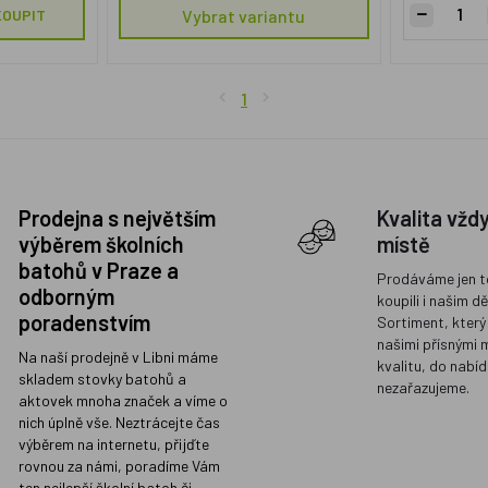
KOUPIT
Vybrat variantu
1
Prodejna s největším
Kvalita vžd
výběrem školních
místě
batohů v Praze a
Prodáváme jen t
odborným
koupili i našim d
poradenstvím
Sortiment, který
našimi přísnými 
Na naší prodejně v Libni máme
kvalitu, do nabíd
skladem stovky batohů a
nezařazujeme.
aktovek mnoha značek a víme o
nich úplně vše. Neztrácejte čas
výběrem na internetu, přijďte
rovnou za námi, poradíme Vám
ten nejlepší školní batoh či