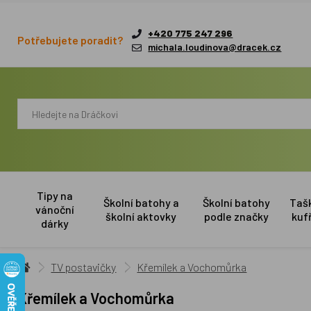
+420 775 247 296
Potřebujete poradit?
michala.loudinova@dracek.cz
Tipy na
Školní batohy a
Školní batohy
Taš
vánoční
školní aktovky
podle značky
kuf
dárky
TV postavičky
Křemílek a Vochomůrka
Křemílek a Vochomůrka