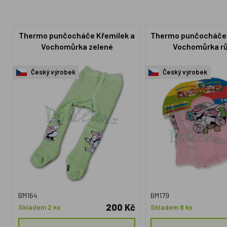
Thermo punčocháče Křemílek a
Thermo punčocháče 
Vochomůrka zelené
Vochomůrka r
Český výrobek
Český výrobek
BM164
BM179
200 Kč
Skladem 2 ks
Skladem 8 ks