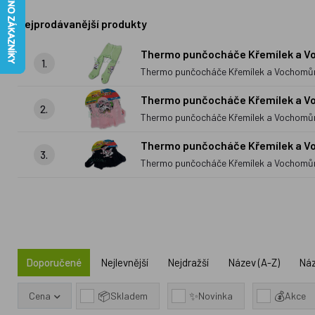
Nejprodávanější produkty
Thermo punčocháče Křemílek a V
1.
Thermo punčocháče Křemílek a Vochomůr
Thermo punčocháče Křemílek a V
2.
Thermo punčocháče Křemílek a Vochomů
Thermo punčocháče Křemílek a 
3.
Thermo punčocháče Křemílek a Vochom
Doporučené
Nejlevnější
Nejdražší
Název (A-Z)
Náz
📦
✨
💰
Cena
Skladem
Novinka
Akce