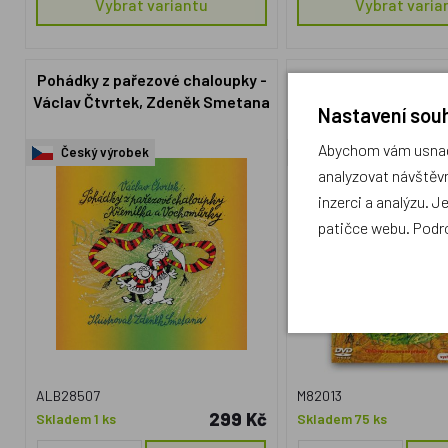
Vybrat variantu
Vybrat varia
Pohádky z pařezové chaloupky -
DVD - Pohádky z mech
Václav Čtvrtek, Zdeněk Smetana
4
Nastavení souh
Abychom vám usnadn
Český výrobek
Český výrobek
analyzovat návštěvn
inzerci a analýzu. J
patičce webu. Podr
ALB28507
M82013
299 Kč
Skladem 1 ks
Skladem 75 ks