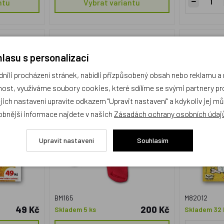
ntu
Vybrat variantu
u a kapradí
Thermo punčocháče Křemílek a
DVD - Pohá
Vochomůrka červené
lasu s personalizací
ili procházení stránek, nabídli přizpůsobený obsah nebo reklamu 
Český výrobek
Český vý
ost, využíváme soubory cookies, které sdílíme se svými partnery pro
ejich nastavení upravíte odkazem "Upravit nastavení" a kdykoliv jej m
obnější informace najdete v našich
Zásadách ochrany osobních údaj
Upravit nastavení
Souhlasím
BM165
M82012
49 Kč
200 Kč
Skladem 5 ks
Skladem 32 