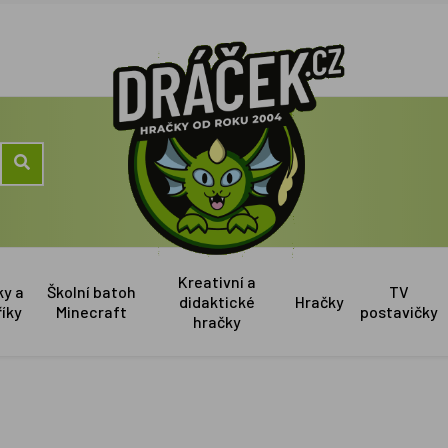
Kreativní a
ky a
Školní batoh
TV
didaktické
Hračky
říky
Minecraft
postavičky
hračky