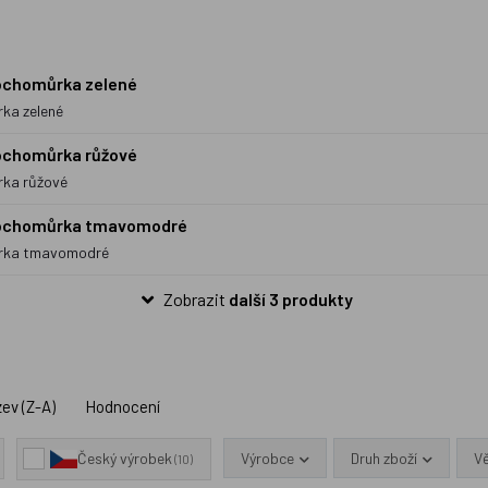
ochomůrka zelené
ka zelené
ochomůrka růžové
rka růžové
Vochomůrka tmavomodré
ůrka tmavomodré
Zobrazit
další 3 produkty
ev (Z-A)
Hodnocení
Výrobce
Druh zboží
V
Český výrobek
(10)