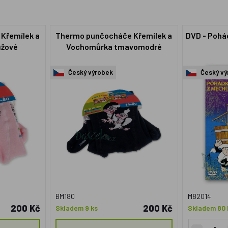
Křemílek a
Thermo punčocháče Křemílek a
DVD - Pohá
ůžové
Vochomůrka tmavomodré
Český výrobek
Český vý
BM180
M82014
200 Kč
200 Kč
Skladem 9 ks
Skladem 80 