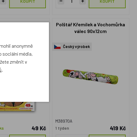
KOUPIT
KOUPIT
dky z mechu a kapradí
Polštář Křemílek a Vochomůrka
3
válec 90x12cm
a mohli anonymně
robek
Český výrobek
 sociální média,
ůžete změnit v
ů
.
M38970A
49 Kč
419 Kč
ks
1 týden