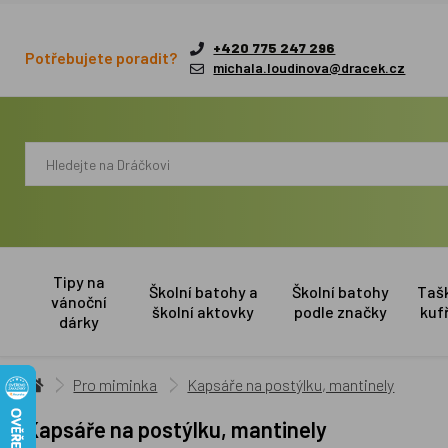
+420 775 247 296
Potřebujete poradit?
michala.loudinova@dracek.cz
Tipy na
Školní batohy a
Školní batohy
Taš
vánoční
školní aktovky
podle značky
kuf
dárky
Pro miminka
Kapsáře na postýlku, mantinely
Kapsáře na postýlku, mantinely