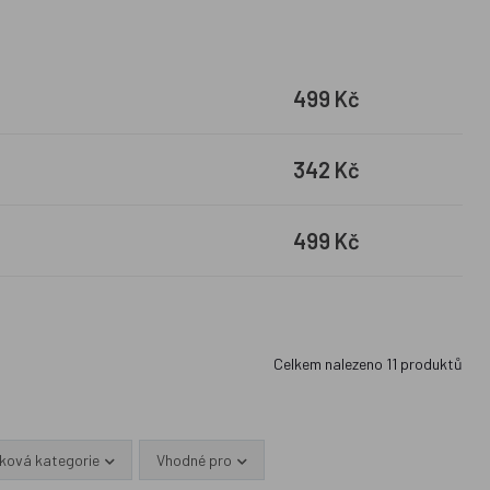
499 Kč
342 Kč
499 Kč
Celkem nalezeno
11
produktů
ková kategorie
Vhodné pro