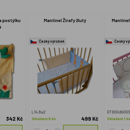
a postýlku
Mantinel Žirafy žlutý
Mantinel
á
Český výrobek
Český vý
L14.8a2
DT900d6003
342 Kč
499 Kč
Skladem 6 ks
Skladem 1 k