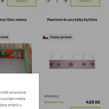
KOUPIT
KOUPIT
nel Slon zelený
Mantinel do postýlky Kytička
robek
Český výrobek
a mohli anonymně
HPMAN02
 sociální média,
447 Kč
420 Kč
s
Skladem 1 ks
ůžete změnit v