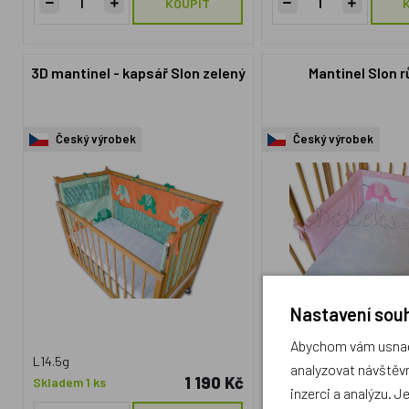
KOUPIT
3D mantinel - kapsář Slon zelený
Mantinel Slon 
Český výrobek
Český výrobek
Nastavení souh
Abychom vám usnadn
L14.5g
L14.7a
analyzovat návštěvn
1 190 Kč
Skladem 1 ks
Skladem 4 ks
inzerci a analýzu. J