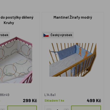
 do postýlky dělený
Mantinel Žirafy modrý
Kruhy
robek
Český výrobek
86t49
L14.8a1
299 Kč
499 Kč
s
Skladem 1 ks