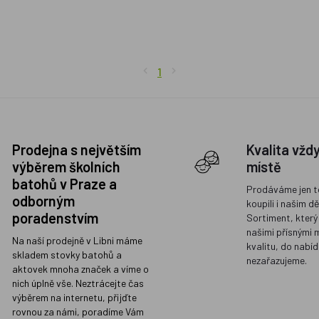
1
Prodejna s největším
Kvalita vžd
výběrem školních
místě
batohů v Praze a
Prodáváme jen t
odborným
koupili i našim d
poradenstvím
Sortiment, který
našimi přísnými 
Na naší prodejně v Libni máme
kvalitu, do nabíd
skladem stovky batohů a
nezařazujeme.
aktovek mnoha značek a víme o
nich úplně vše. Neztrácejte čas
výběrem na internetu, přijďte
rovnou za námi, poradíme Vám