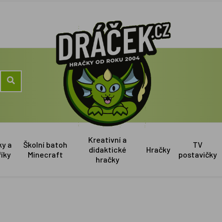
Kreativní a
ky a
Školní batoh
TV
didaktické
Hračky
říky
Minecraft
postavičky
hračky