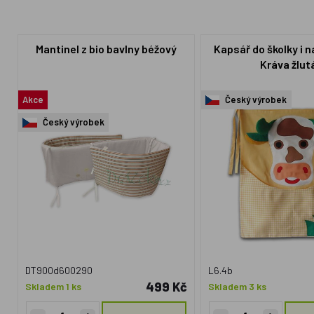
Mantinel z bio bavlny béžový
Kapsář do školky i n
Kráva žlut
Akce
Český výrobek
Český výrobek
DT900d600290
L6.4b
499 Kč
Skladem 1 ks
Skladem 3 ks