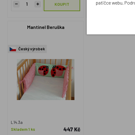
patičce webu. Podr
KOUPIT
Mantinel Beruška
Český výrobek
L14.3a
447 Kč
Skladem 1 ks