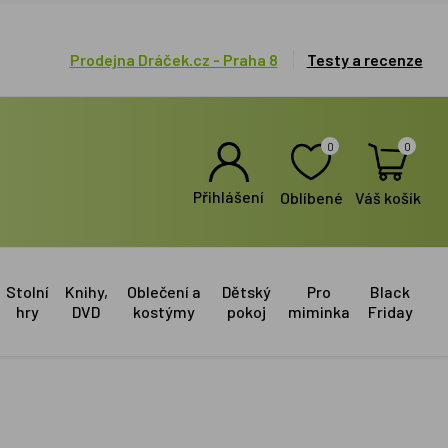
Prodejna Dráček.cz - Praha 8
Testy a recenze
0
0
Přihlášení
Oblíbené
Váš košík
Stolní
Knihy,
Oblečení a
Dětský
Pro
Black
hry
DVD
kostýmy
pokoj
miminka
Friday