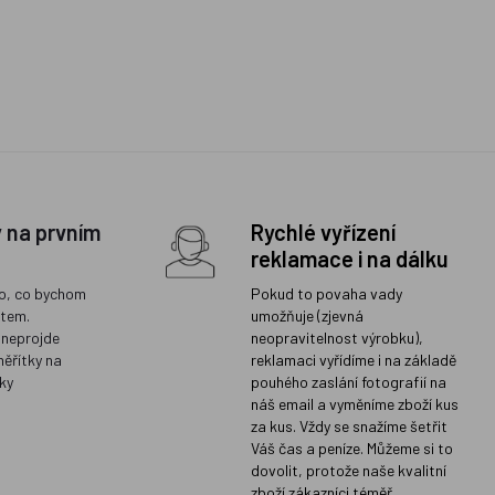
y na prvním
Rychlé vyřízení
reklamace i na dálku
o, co bychom
Pokud to povaha vady
ětem.
umožňuje (zjevná
 neprojde
neopravitelnost výrobku),
měřítky na
reklamaci vyřídíme i na základě
ky
pouhého zaslání fotografií na
náš email a vyměníme zboží kus
za kus. Vždy se snažíme šetřit
Váš čas a peníze. Můžeme si to
dovolit, protože naše kvalitní
zboží zákazníci téměř