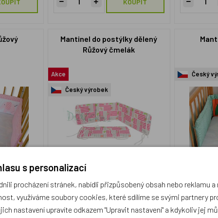
KOUPIT
KOUPIT
růžový
Mantinel do postýlky dělený
Manti
Růžový čmelák
Akce
Český vý
Český výrobek
lasu s personalizací
ili procházení stránek, nabídli přizpůsobený obsah nebo reklamu 
DT900d600386t48
L14.2a
ost, využíváme soubory cookies, které sdílíme se svými partnery pro
499 Kč
299 Kč
Skladem 1 ks
Skladem 3 k
ejich nastavení upravíte odkazem "Upravit nastavení" a kdykoliv jej m