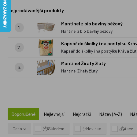
Nejprodávanější produkty
Mantinel z bio bavlny béžový
1.
Mantinel z bio bavlny béžový
Kapsář do školky i na postýlku Kráv
2.
Kapsář do školky i na postýlku Kráva žlu
Mantinel Žirafy žlutý
3.
Mantinel Žirafy žlutý
Doporučené
Nejlevnější
Nejdražší
Název (A-Z)
Náz
📦
✨
💰
Cena
Skladem
Novinka
Akce