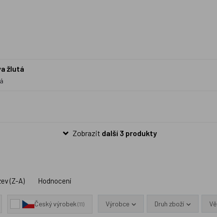
a žlutá
tá
Zobrazit
další 3 produkty
ev (Z-A)
Hodnocení
Výrobce
Druh zboží
Vě
Český výrobek
(11)