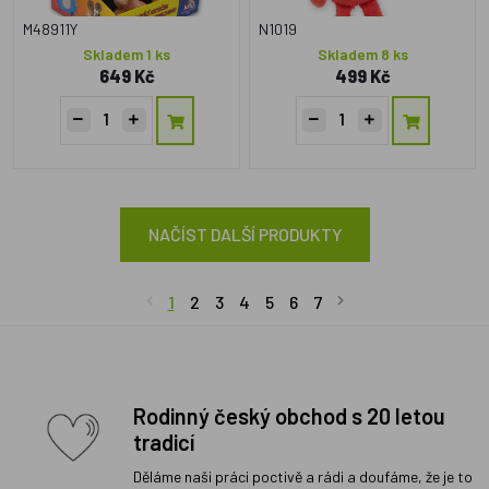
M48911Y
N1019
Skladem 1 ks
Skladem 8 ks
649 Kč
499 Kč
NAČÍST DALŠÍ PRODUKTY
1
2
3
4
5
6
7
Rodinný český obchod s 20 letou
tradicí
Děláme naši práci poctivě a rádi a doufáme, že je to