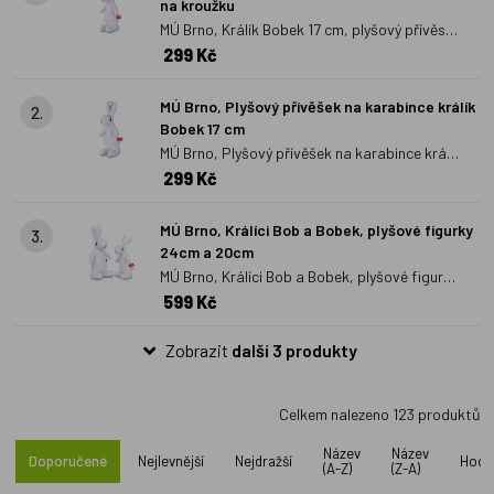
na kroužku
děti mohou zapřít. S plyšovými hračkami si lze hrát jako s
MÚ Brno, Králík Bobek 17 cm, plyšový přívěsek
postavičkami, ke kterým si děti vymýšlejí různé příběhy.
299 Kč
na kroužku
Rovněž je možné u některých hraček, které jsou k tomu určené,
rozvíjet jemnou motoriku.
Plyšové hračky
jsou vhodné i pro ty
MÚ Brno, Plyšový přívěšek na karabince králík
2.
nejmenší děti.
Bobek 17 cm
MÚ Brno, Plyšový přívěšek na karabince králík
299 Kč
Bobek 17 cm
MÚ Brno, Králíci Bob a Bobek, plyšové figurky
3.
24cm a 20cm
MÚ Brno, Králíci Bob a Bobek, plyšové figurky
599 Kč
24cm a 20cm
Zobrazit
další 3 produkty
Celkem nalezeno
123
produktů
Název
Název
Doporučené
Nejlevnější
Nejdražší
Hodn
(A-Z)
(Z-A)