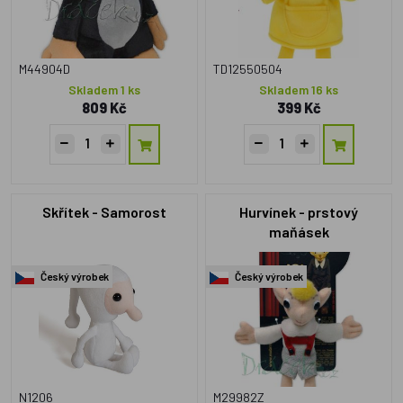
M44904D
TD12550504
Skladem 1 ks
Skladem 16 ks
809 Kč
399 Kč
Skřítek - Samorost
Hurvínek - prstový
maňásek
Český výrobek
Český výrobek
N1206
M29982Z