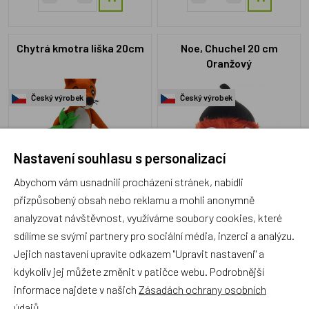
Chytrá kmotra liška 20cm
Noe, Chuchel 20 cm
Oranžový
Český výrobek
Český výrobek
Nastavení souhlasu s personalizací
Abychom vám usnadnili procházení stránek, nabídli
M45950A
N1816a
přizpůsobený obsah nebo reklamu a mohli anonymně
Skladem 1 ks
Skladem 2 ks
analyzovat návštěvnost, využíváme soubory cookies, které
499 Kč
715 Kč
sdílíme se svými partnery pro sociální média, inzerci a analýzu.
Jejich nastavení upravíte odkazem "Upravit nastavení" a
kdykoliv jej můžete změnit v patičce webu. Podrobnější
informace najdete v našich
Zásadách ochrany osobních
MÚ Brno, Sada 2-dílná, Slon
Krtek malý v kalhotkách
údajů
.