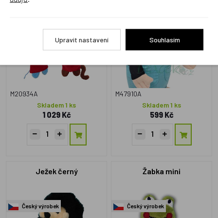
Eda + Opičák Pepa,
Baby, 20cm
maňásci
Český výrobek
Český výrobek
Upravit nastavení
Souhlasím
M20934A
M47910A
Skladem 1 ks
Skladem 1 ks
1 029 Kč
599 Kč
Ježek černý
Žabka mini
Český výrobek
Český výrobek