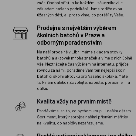
znát. Osobní přístup ke každému zákazníkovi je
základem našeho podnikání. Jsme rodiče dvou
úžasných dětí, a i proto víme, co potěší ty Vaše.
Prodejna s největším výběrem
školních batohů v Praze a
odborným poradenstvím
Na naší prodejně v Libni máme skladem stovky
batohů a aktovek mnoha značek a víme o nich úplně
vše. Neztrácejte čas výběrem na internetu, přijďte
rovnou za námi, poradíme Vám ten nejlepší školní
batoh či školní aktovku pro Vašeho školáka. Máte
to k nám daleko? Zavolejte, napište, poradíme i na
dálku.
Kvalita vždy na prvním místě
Prodáváme jen to, co bychom koupili i našim dětem.
Sortiment, který neprojde našimi přísnými měřítky
na kvalitu, do nabídky nezařazujeme.
Rychlé vyřízení reklamace i na dálku