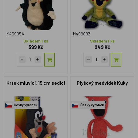
M45905A
M49909Z
Skladem 1 ks
Skladem 1 ks
599 Kč
249 Kč
Krtek mluvící, 15 cm sedící
Plyšový medvídek Kuky
Český výrobek
Český výrobek