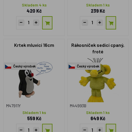
Skladem 4 ks
Skladem 1 ks
420 Kč
239 Kč
Krtek mluvící 16cm
Rákosníček sedící cpaný,
froté
Český výrobek
Český výrobek
M47911Y
M44993B
Skladem 1 ks
Skladem 1 ks
559 Kč
649 Kč