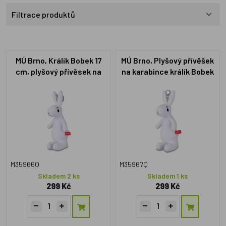
Filtrace produktů
MÚ Brno, Králík Bobek 17
MÚ Brno, Plyšový přívěšek
cm, plyšový přívěsek na
na karabince králík Bobek
kroužku
17 cm
M35966Q
M35967Q
Skladem 2 ks
Skladem 1 ks
299 Kč
299 Kč