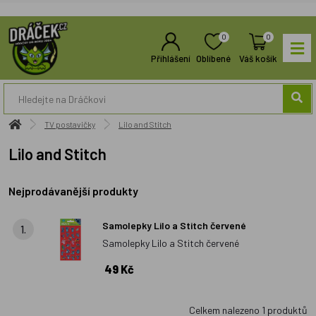
0
0
Přihlášení
Oblíbené
Váš košík
TV postavičky
Lilo and Stitch
Lilo and Stitch
Nejprodávanější produkty
Samolepky Lilo a Stitch červené
1.
Samolepky Lilo a Stitch červené
49 Kč
Celkem nalezeno
1
produktů