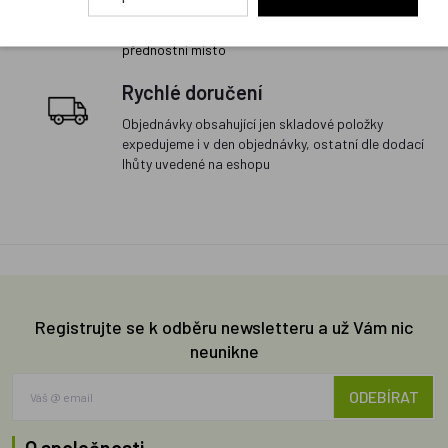
a proto budou vždy v našem sortimentu zaujímat
přednostní místo
Rychlé doručení
Objednávky obsahující jen skladové položky
expedujeme i v den objednávky, ostatní dle dodací
lhůty uvedené na eshopu
Registrujte se k odběru newsletteru a už Vám nic
neunikne
ODEBÍRAT
O společnosti