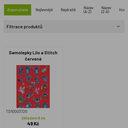
Název
Název
Doporučené
Nejlevnější
Nejdražší
Hodn
(A-Z)
(Z-A)
Filtrace produktů
Samolepky Lilo a Stitch
červené
TD10003720
Skladem 6 ks
49 Kč