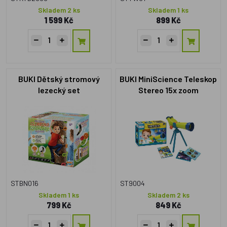
Skladem 2 ks
Skladem 1 ks
1 599 Kč
899 Kč
BUKI Dětský stromový
BUKI MiniScience Teleskop
lezecký set
Stereo 15x zoom
STBN016
ST9004
Skladem 1 ks
Skladem 2 ks
799 Kč
849 Kč