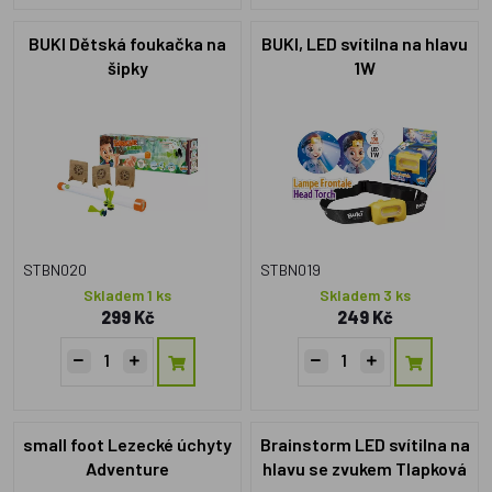
BUKI Dětská foukačka na
BUKI, LED svítilna na hlavu
šipky
1W
STBN020
STBN019
Skladem 1 ks
Skladem 3 ks
299 Kč
249 Kč
small foot Lezecké úchyty
Brainstorm LED svítilna na
Adventure
hlavu se zvukem Tlapková