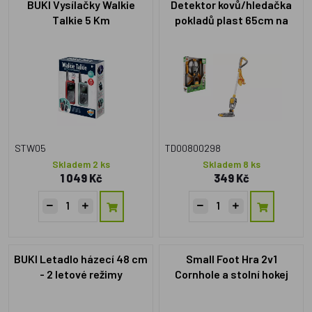
BUKI Vysílačky Walkie
Detektor kovů/hledačka
Talkie 5 Km
pokladů plast 65cm na
baterie se světlem se
zvukem v krabici
23x33x7cm
STW05
TD00800298
Skladem 2 ks
Skladem 8 ks
1 049 Kč
349 Kč
BUKI Letadlo házecí 48 cm
Small Foot Hra 2v1
- 2 letové režimy
Cornhole a stolní hokej
Active