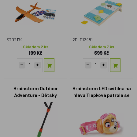
STB2174
2DLE12481
Skladem 2 ks
Skladem 7 ks
199 Kč
699 Kč
Brainstorm Outdoor
Brainstorm LED svítilna na
Adventure - Dětský
hlavu Tlapková patrola se
detektor kovů
zvukem pro holky