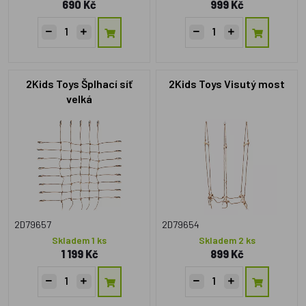
690 Kč
999 Kč
2Kids Toys Šplhací síť
2Kids Toys Visutý most
velká
2D79657
2D79654
Skladem 1 ks
Skladem 2 ks
1 199 Kč
899 Kč