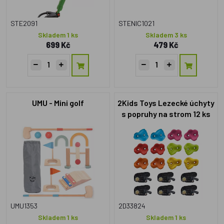
STE2091
STENIC1021
Skladem 1 ks
Skladem 3 ks
699 Kč
479 Kč
UMU - Mini golf
2Kids Toys Lezecké úchyty
s popruhy na strom 12 ks
UMU1353
2D33824
Skladem 1 ks
Skladem 1 ks