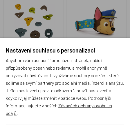
patrola pro kluky
2DLE12311
STNIC1020
Nastavení souhlasu s personalizací
Skladem 1 ks
Skladem 4 ks
1 085 Kč
499 Kč
Abychom vám usnadnili procházení stránek, nabídli
přizpůsobený obsah nebo reklamu a mohli anonymně
analyzovat návštěvnost, využíváme soubory cookies, které
sdílíme se svými partnery pro sociální média, inzerci a analýzu.
Jejich nastavení upravíte odkazem "Upravit nastavení" a
Small Foot Minigolf set
BUKI Science+ Dalekohled
kdykoliv jej můžete změnit v patičce webu. Podrobnější
Active
Expert 10x25
informace najdete v našich
Zásadách ochrany osobních
údajů
.
Akce