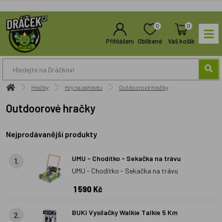
0
0
Přihlášení
Oblíbené
Váš košík
Hračky
Hry na zahradu
Outdoorové hračky
Outdoorové hračky
Nejprodávanější produkty
UMU - Chodítko - Sekačka na trávu
1.
UMU - Chodítko - Sekačka na trávu
1 590 Kč
BUKI Vysílačky Walkie Talkie 5 Km
2.