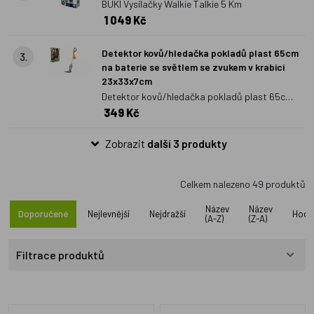
BUKI Vysílačky Walkie Talkie 5 Km
1 049 Kč
Detektor kovů/hledačka pokladů plast 65cm
3.
na baterie se světlem se zvukem v krabici
23x33x7cm
Detektor kovů/hledačka pokladů plast 65cm
349 Kč
na baterie se světlem se zvukem v krabici
23x33x7cm
Zobrazit
další 3 produkty
Celkem nalezeno
49
produktů
Název
Název
Doporučené
Nejlevnější
Nejdražší
Hodn
(A-Z)
(Z-A)
Filtrace produktů