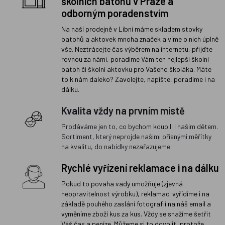
školních batohů v Praze a
odborným poradenstvím
Na naší prodejně v Libni máme skladem stovky
batohů a aktovek mnoha značek a víme o nich úplně
vše. Neztrácejte čas výběrem na internetu, přijďte
rovnou za námi, poradíme Vám ten nejlepší školní
batoh či školní aktovku pro Vašeho školáka. Máte
to k nám daleko? Zavolejte, napište, poradíme i na
dálku.
Kvalita vždy na prvním místě
Prodáváme jen to, co bychom koupili i našim dětem.
Sortiment, který neprojde našimi přísnými měřítky
na kvalitu, do nabídky nezařazujeme.
Rychlé vyřízení reklamace i na dálku
Pokud to povaha vady umožňuje (zjevná
neopravitelnost výrobku), reklamaci vyřídíme i na
základě pouhého zaslání fotografií na náš email a
vyměníme zboží kus za kus. Vždy se snažíme šetřit
Váš čas a peníze. Můžeme si to dovolit, protože