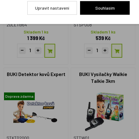
Upravit nastavení
Souhlasím
2DLE11964
STSP008
Skladem 1 ks
Skladem 1 ks
1 399 Kč
539 Kč
BUKI Detektor kovů Expert
BUKI Vysílačky Walkie
Talkie 3km
Doprava zdarma
STKTD2000
STTW01