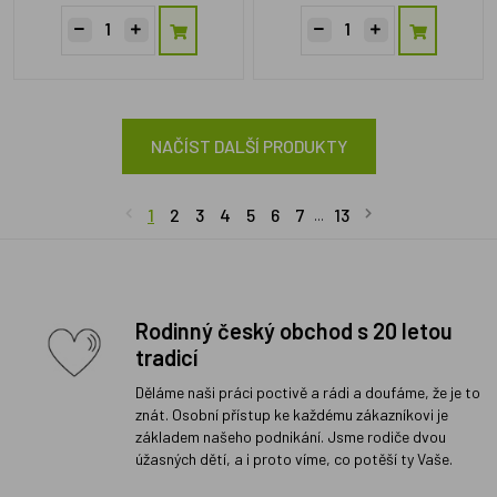
NAČÍST DALŠÍ PRODUKTY
1
2
3
4
5
6
7
13
...
Rodinný český obchod s 20 letou
tradicí
Děláme naši práci poctivě a rádi a doufáme, že je to
znát. Osobní přístup ke každému zákazníkovi je
základem našeho podnikání. Jsme rodiče dvou
úžasných dětí, a i proto víme, co potěší ty Vaše.