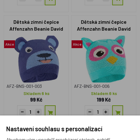
Dětská zimní čepice
Dětská zimní čepice
Affenzahn Beanie David
Affenzahn Beanie David
Bear
Owl
Akce
Akce
AFZ-BNS-001-003
AFZ-BNS-001-006
Skladem 6 ks
Skladem 6 ks
99 Kč
199 Kč
Nastavení souhlasu s personalizací
Dětská zimní čepice
Dětská zimní čepice
Abychom vám usnadnili procházení stránek, nabídli