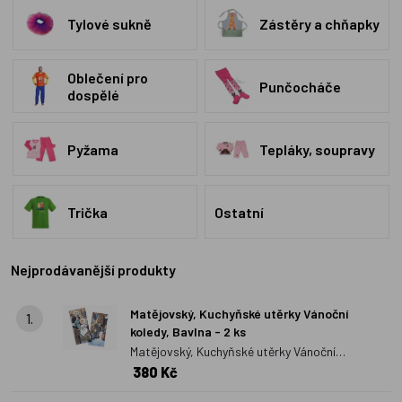
dostupné ve všech možných variantách povolání i zvířat mohou
Tylové sukně
Zástěry a chňapky
doplnit speciální
karnevalové čepičky
. Karnevalové čepičky
mohou tvořit také stěžejní část
kostýmu
, ke kterému lze jen
Oblečení pro
přimalovat obličej dítěte.
Punčocháče
dospělé
Pyžama
Tepláky, soupravy
Trička
Ostatní
Nejprodávanější produkty
Matějovský, Kuchyňské utěrky Vánoční
1.
koledy, Bavlna - 2 ks
Matějovský, Kuchyňské utěrky Vánoční
380 Kč
koledy, Bavlna - 2 ks