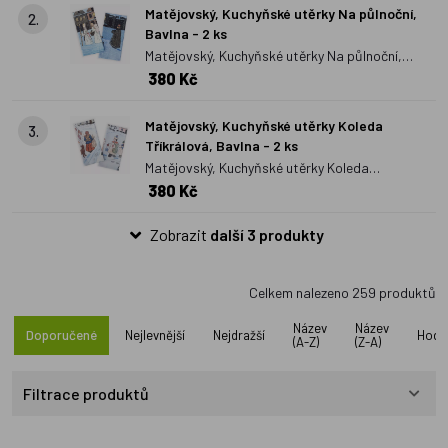
Matějovský, Kuchyňské utěrky Na půlnoční,
2.
Bavlna - 2 ks
Matějovský, Kuchyňské utěrky Na půlnoční,
380 Kč
Bavlna - 2 ks
Matějovský, Kuchyňské utěrky Koleda
3.
Tříkrálová, Bavlna - 2 ks
Matějovský, Kuchyňské utěrky Koleda
380 Kč
Tříkrálová, Bavlna - 2 ks
Zobrazit
další 3 produkty
Celkem nalezeno
259
produktů
Název
Název
Doporučené
Nejlevnější
Nejdražší
Hodn
(A-Z)
(Z-A)
Filtrace produktů