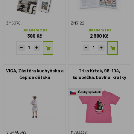
ZM6076
ZM3122
Skladem 2 ks
Skladem 1 ks
380 Kč
2 380 Kč
VIGA, Zástěra kuchyňská a
Triko Krtek, 96-104,
čepice dětská
koloběžka, bavlna, krátký
rukáv, růžové
Český výrobek
VIG440649
M78333B1