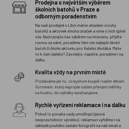
Prodejna s největším výběrem
školních batohů v Praze a
odborným poradenstvím
Na naší prodejně v Libni máme skladem stovky
batohů a aktovek mnoha značek a víme o nich úplně
vše. Neztrácejte čas výběrem na internetu, přijďte
rovnou za námi, poradíme Vám ten nejlepší školní
batoh či školní aktovku pro Vašeho školáka. Máte
to k nám daleko? Zavolejte, napište, poradíme i na
dálku.
Kvalita vždy na prvním místě
Prodáváme jen to, co bychom koupili i našim dětem.
Sortiment, který neprojde našimi přísnými měřítky
na kvalitu, do nabídky nezařazujeme.
Rychlé vyřízení reklamace i na dálku
Pokud to povaha vady umožňuje (zjevná
neopravitelnost výrobku), reklamaci vyřídíme i na
základě pouhého zaslání fotografií na náš email a