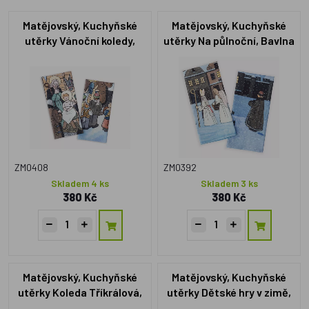
Matějovský, Kuchyňské
Matějovský, Kuchyňské
utěrky Vánoční koledy,
utěrky Na půlnoční, Bavlna
Bavlna - 2 ks
- 2 ks
ZM0408
ZM0392
Skladem 4 ks
Skladem 3 ks
380 Kč
380 Kč
Matějovský, Kuchyňské
Matějovský, Kuchyňské
utěrky Koleda Tříkrálová,
utěrky Dětské hry v zimě,
Bavlna - 2 ks
Bavlna - 2 ks