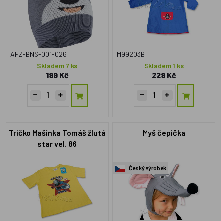
AFZ-BNS-001-026
M99203B
Skladem 7 ks
Skladem 1 ks
199 Kč
229 Kč
Tričko Mašinka Tomáš žlutá
Myš čepička
star vel. 86
Český výrobek