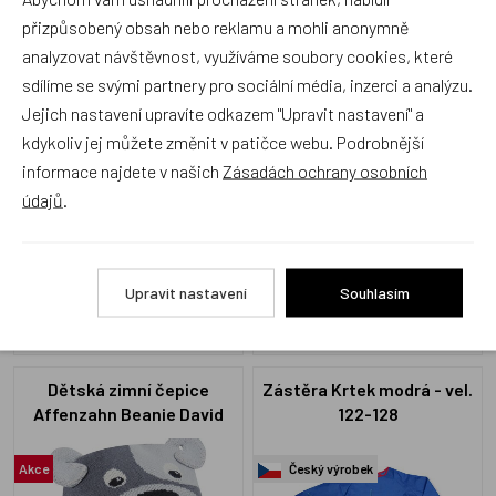
Affenzahn Beanie David
Affenzahn Beanie Ulrike
přizpůsobený obsah nebo reklamu a mohli anonymně
Koala Grey
Unicorn
analyzovat návštěvnost, využíváme soubory cookies, které
Akce
Akce
sdílíme se svými partnery pro sociální média, inzerci a analýzu.
Jejich nastavení upravíte odkazem "Upravit nastavení" a
kdykoliv jej můžete změnit v patičce webu. Podrobnější
informace najdete v našich
Zásadách ochrany osobních
údajů
.
AFZ-BNS-001-029
AFZ-BNS-001-027
Skladem 8 ks
Skladem 8 ks
199 Kč
199 Kč
Upravit nastavení
Souhlasím
Dětská zimní čepice
Zástěra Krtek modrá - vel.
Affenzahn Beanie David
122-128
Dog Grey
Akce
Český výrobek