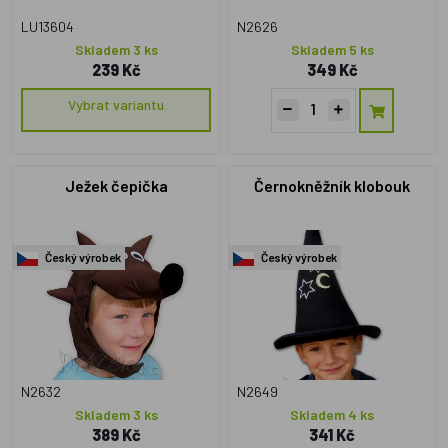
LU13604
N2626
Skladem 3 ks
Skladem 5 ks
239 Kč
349 Kč
Vybrat variantu
Ježek čepička
Černokněžník klobouk
Český výrobek
Český výrobek
N2632
N2649
Skladem 3 ks
Skladem 4 ks
389 Kč
341 Kč