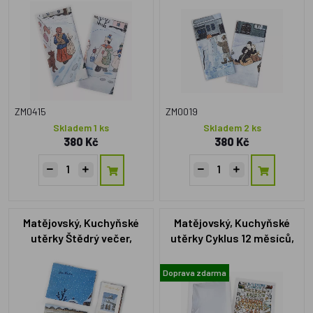
ZM0415
ZM0019
Skladem 1 ks
Skladem 2 ks
380 Kč
380 Kč
Matějovský, Kuchyňské
Matějovský, Kuchyňské
utěrky Štědrý večer,
utěrky Cyklus 12 měsíců,
Bavlna - 2 ks
Bavlna - 12 ks
Doprava zdarma