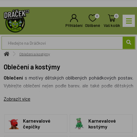
0
0
Přihlášení
Oblíbené
Váš košík
Oblečení a kostýmy
Oblečení a kostýmy
Oblečení
s motivy dětských oblíbených pohádkových postav.
Vybírejte oblečení nejen podle barev, ale také podle dětských
oblíbených hrdinů. Pro speciální události, jako je například
Zobrazit více
vystoupení v baletu, se skvěle hodí dětské
tylové sukně
, které
jsou dostupné v různě barevných provedení a s ozdobami. Do
školy na výtvarnou výchovu zvolte
školní zástěry
, které zabrání
Karnevalové
Karnevalové
umazání oblečení od vodovek a fixek.
Zástěry
ocení i všechny
čepičky
kostýmy
malé pomocnice u maminky v kuchyni.
Karnevalové kostýmy