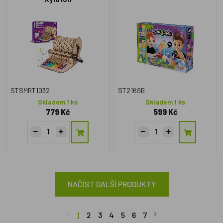
STSMRT1032
ST2169B
Skladem 1 ks
Skladem 1 ks
779 Kč
599 Kč
NAČÍST DALŠÍ PRODUKTY
1
2
3
4
5
6
7