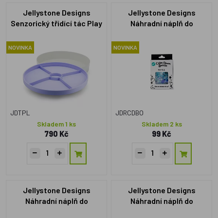
Jellystone Designs
Jellystone Designs
Senzorický třídící tác Play
Náhradní náplň do
Tray - fialový
Senzorické láhve, Oceán
NOVINKA
NOVINKA
JDTPL
JDRCDBO
Skladem 1 ks
Skladem 2 ks
790 Kč
99 Kč
Jellystone Designs
Jellystone Designs
Náhradní náplň do
Náhradní náplň do
Senzorické láhve, Glow in
Senzorické láhve, Duha