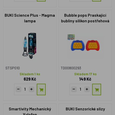
BUKI Science Plus - Magma
Bubble pops Praskající
lampa
bubliny silikon postřehová
hra
STSP010
TD00800293
Skladem 1 ks
Skladem 17 ks
629 Kč
149 Kč
Smartivity Mechanický
BUKI Senzorické slizy
Xylofon