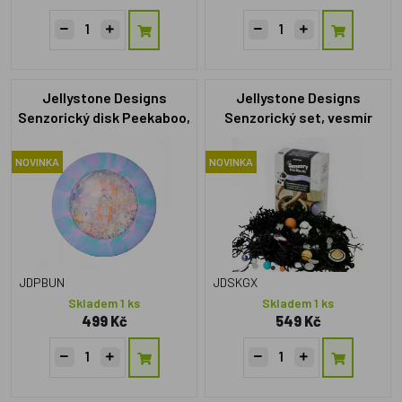
Jellystone Designs
Jellystone Designs
Senzorický disk Peekaboo,
Senzorický set, vesmír
jednorožec
NOVINKA
NOVINKA
JDPBUN
JDSKGX
Skladem 1 ks
Skladem 1 ks
499 Kč
549 Kč