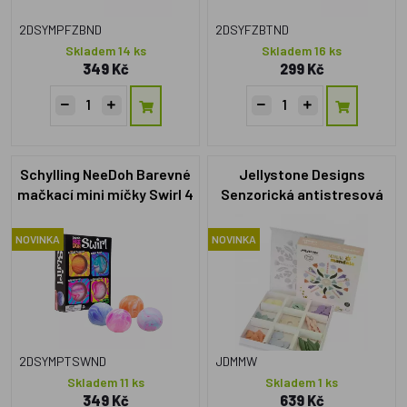
kutálet, stisknout nebo přelévat, a tím přirozeně posilují ruce a 
2DSYMPFZBND
2DSYFZBTND
prsty.
Skladem 14 ks
Skladem 16 ks
349 Kč
299 Kč
Hmatový Sensory Play podporuje:
- rozvoj jemné motoriky a úchopu,
- lepší vnímání vlastního těla a tlaku,
- zklidnění a soustředění (mačkání, hnětení, třídění).
Schylling NeeDoh Barevné
Jellystone Designs
Hračky jsou vhodné pro běžně se vyvíjející děti i pro ty, které
mačkací mini míčky Swirl 4
Senzorická antistresová
potřebují více smyslové podpory (např. citlivé na dotek,
ks
mandala pro děti, duhová
neklidné). Mezi bestsellery této kategorie patří
postřehová hra
NOVINKA
NOVINKA
Bubble Pops
a
BUKI Senzorické slizy
.
2DSYMPTSWND
JDMMW
Skladem 11 ks
Skladem 1 ks
349 Kč
639 Kč