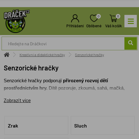
0
0
Přihlášení
Oblíbené
Váš košík
Kreativní a didaktické hračky
Senzorické hračky
Senzorické hračky
Senzorické hračky podporují
 přirozený rozvoj dětí 
prostřednictvím hry. 
Dítě pozoruje, zkoumá, sahá, mačká, 
třese, poslouchá a objevuje souvislosti. Právě tomu se říká 
Zobrazit více
Sensory Play
 – smyslová hra, která pomáhá rozvíjet mozek, 
koordinaci pohybů, řeč i schopnost soustředit se.
Zrak
Sluch
Senzorické hračky pro rozvoj zraku