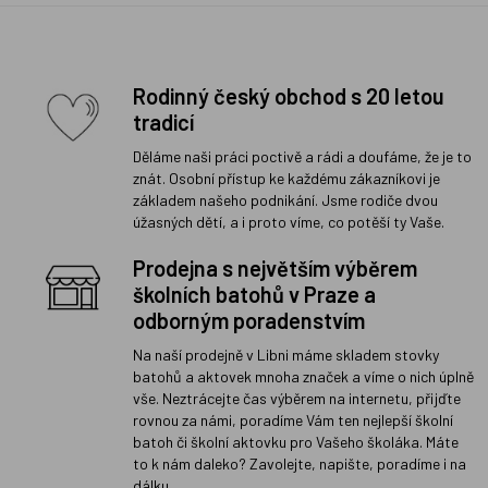
Rodinný český obchod s 20 letou
tradicí
Děláme naši práci poctivě a rádi a doufáme, že je to
znát. Osobní přístup ke každému zákazníkovi je
základem našeho podnikání. Jsme rodiče dvou
úžasných dětí, a i proto víme, co potěší ty Vaše.
Prodejna s největším výběrem
školních batohů v Praze a
odborným poradenstvím
Na naší prodejně v Libni máme skladem stovky
batohů a aktovek mnoha značek a víme o nich úplně
vše. Neztrácejte čas výběrem na internetu, přijďte
rovnou za námi, poradíme Vám ten nejlepší školní
batoh či školní aktovku pro Vašeho školáka. Máte
to k nám daleko? Zavolejte, napište, poradíme i na
dálku.