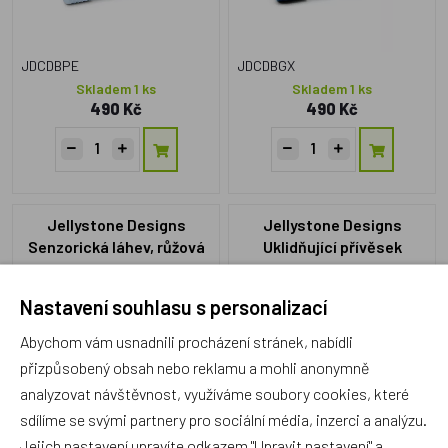
JDCDBPE
JDCDBGX
Skladem 1 ks
Skladem 1 ks
490 Kč
490 Kč
Jellystone Designs
Jellystone Designs
Senzorická láhev, růžová
Uklidňující přívěsek
Sněhová vločka, světle
modrá
NOVINKA
NOVINKA
Nastavení souhlasu s personalizací
Abychom vám usnadnili procházení stránek, nabídli
přizpůsobený obsah nebo reklamu a mohli anonymně
analyzovat návštěvnost, využíváme soubory cookies, které
sdílíme se svými partnery pro sociální média, inzerci a analýzu.
JDCDBP
JDSPD
Jejich nastavení upravíte odkazem "Upravit nastavení" a