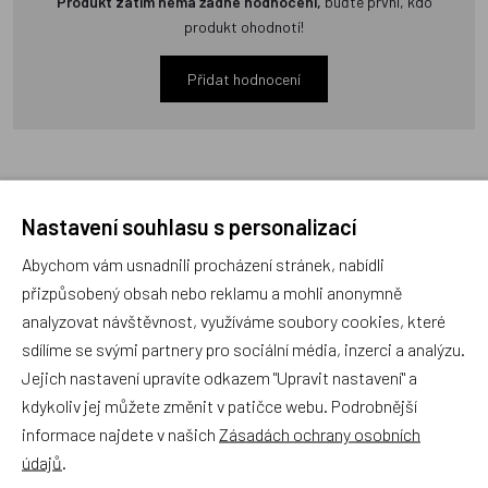
Produkt zatím nemá žádné hodnocení,
buďte první, kdo
produkt ohodnotí!
Přidat hodnocení
Nastavení souhlasu s personalizací
Zboží se stejným motivem
Abychom vám usnadnili procházení stránek, nabídli
přizpůsobený obsah nebo reklamu a mohli anonymně
Matějovský, Osuška Krtek a
Matějovský, Osuška Krtek a
analyzovat návštěvnost, využíváme soubory cookies, které
vážka
mravenci
sdílíme se svými partnery pro sociální média, inzerci a analýzu.
Jejich nastavení upravíte odkazem "Upravit nastavení" a
kdykoliv jej můžete změnit v patičce webu. Podrobnější
informace najdete v našich
Zásadách ochrany osobních
údajů
.