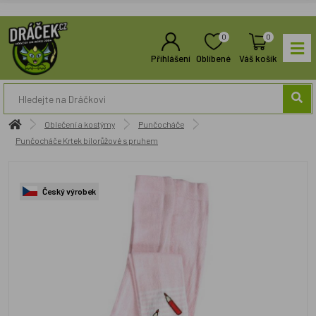
0
0
Přihlášení
Oblíbené
Váš košík
Oblečení a kostýmy
Punčocháče
Punčocháče Krtek bílorůžové s pruhem
Český výrobek