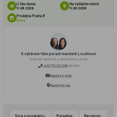
U Vás doma
Na výdejním místě
11.08.2026
11.08.2026
Prodejna Praha 8
Dnes
S výběrem Vám poradí manželé Loudínovi
majitelé obchodu s dlouholetou praxí
+420 775 247 296
(10-17h)
Napište e-mail
Navštivte nás
↓
↓
↓
Více o produktu
Poradna
Recenze