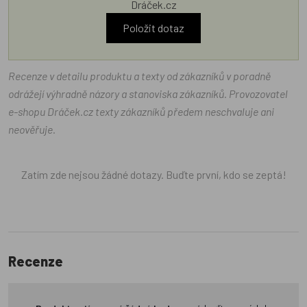
Dráček.cz
Položit dotaz
Recenze v detailu produktu a texty od zákazníků v poradně
odrážejí výhradně názory a stanoviska zákazníků. Provozovatel
e-shopu Dráček.cz texty zákazníků předem neschvaluje ani
neověřuje.
Zatím zde nejsou žádné dotazy. Buďte první, kdo se zeptá!
Recenze