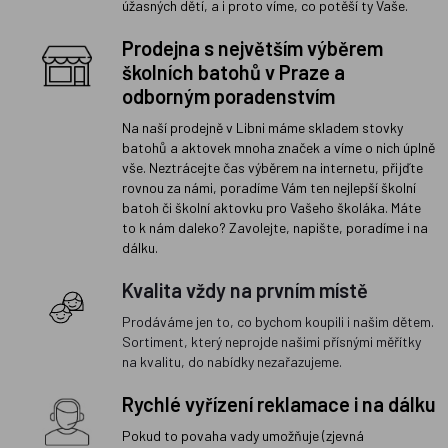
úžasných dětí, a i proto víme, co potěší ty Vaše.
Prodejna s největším výběrem
školních batohů v Praze a
odborným poradenstvím
Na naší prodejně v Libni máme skladem stovky
batohů a aktovek mnoha značek a víme o nich úplně
vše. Neztrácejte čas výběrem na internetu, přijďte
rovnou za námi, poradíme Vám ten nejlepší školní
batoh či školní aktovku pro Vašeho školáka. Máte
to k nám daleko? Zavolejte, napište, poradíme i na
dálku.
Kvalita vždy na prvním místě
Prodáváme jen to, co bychom koupili i našim dětem.
Sortiment, který neprojde našimi přísnými měřítky
na kvalitu, do nabídky nezařazujeme.
Rychlé vyřízení reklamace i na dálku
Pokud to povaha vady umožňuje (zjevná