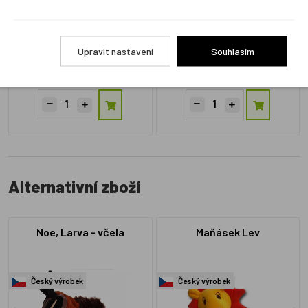
ZM44499
ZM4418
Upravit nastavení
Souhlasím
2 týdny
Skladem 1 ks
490 Kč
490 Kč
Alternativní zboží
Noe, Larva - včela
Maňásek Lev
Český výrobek
Český výrobek