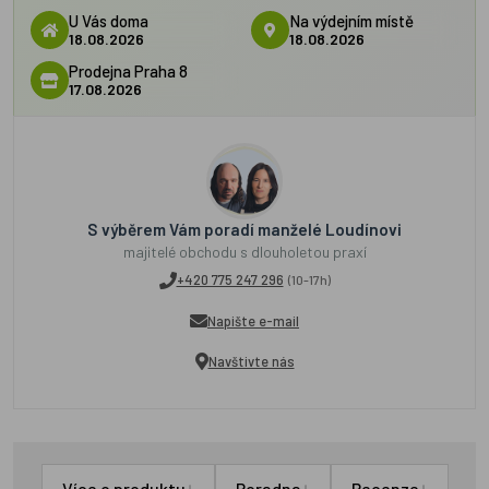
U Vás doma
Na výdejním místě
18.08.2026
18.08.2026
Prodejna Praha 8
17.08.2026
S výběrem Vám poradí manželé Loudínovi
majitelé obchodu s dlouholetou praxí
+420 775 247 296
(10-17h)
Napište e-mail
Navštivte nás
↓
↓
↓
Více o produktu
Poradna
Recenze