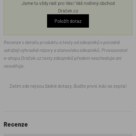
Jsme tu vždy rádi pro Vás! Váš rodinný obchod
Dráček.cz
Položit dotaz
Recenze v detailu produktu a texty od zákazníků v poradně
odrážejí výhradně názory a stanoviska zákazníků. Provozovatel
e-shopu Dráček.cz texty zákazníků předem neschvaluje ani
neověřuje.
Zatím zde nejsou žádné dotazy. Buďte první, kdo se zeptá!
Recenze