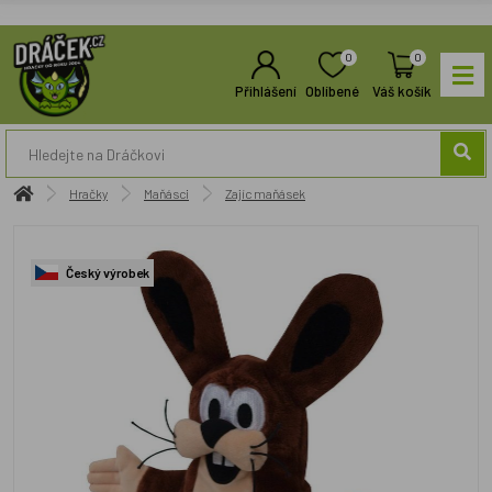
0
0
Přihlášení
Oblíbené
Váš košík
Hračky
Maňásci
Zajíc maňásek
Český výrobek