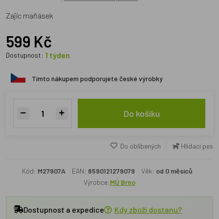
Zajíc maňásek
599 Kč
1 týden
Dostupnost:
Tímto nákupem podporujete české výrobky
Do košíku
Do oblíbených
Hlídací pes
Kód:
M27907A
EAN:
8590121279079
Věk:
od 0 měsíců
Výrobce:
MÚ Brno
Dostupnost a expedice
Kdy zboží dostanu?