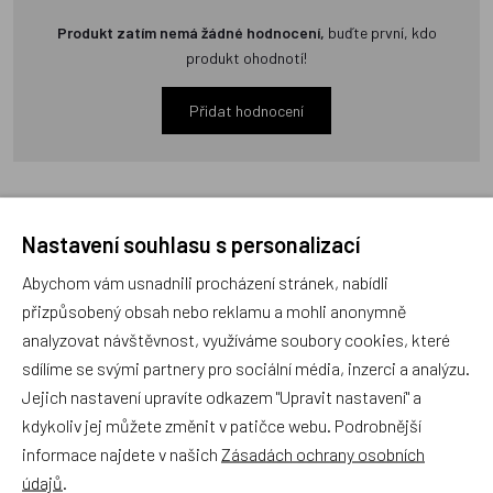
Produkt zatím nemá žádné hodnocení,
buďte první, kdo
produkt ohodnotí!
Přidat hodnocení
Nastavení souhlasu s personalizací
Zboží se stejným motivem
Abychom vám usnadnili procházení stránek, nabídli
přizpůsobený obsah nebo reklamu a mohli anonymně
analyzovat návštěvnost, využíváme soubory cookies, které
Matějovský, Osuška Krtek a
Matějovský, Osuška Krtek a
vážka
mravenci
sdílíme se svými partnery pro sociální média, inzerci a analýzu.
Jejich nastavení upravíte odkazem "Upravit nastavení" a
kdykoliv jej můžete změnit v patičce webu. Podrobnější
informace najdete v našich
Zásadách ochrany osobních
údajů
.