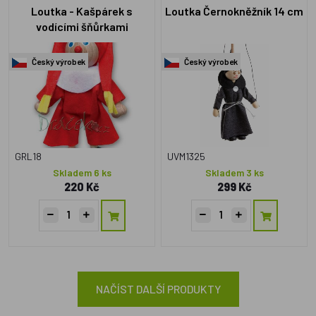
Loutka - Kašpárek s
Loutka Černokněžník 14 cm
vodícími šňůrkami
Český výrobek
Český výrobek
GRL18
UVM1325
Skladem 6 ks
Skladem 3 ks
220 Kč
299 Kč
NAČÍST DALŠÍ PRODUKTY