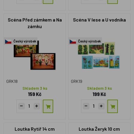
Scéna Před zámkem a Na
Scéna V lese a U vodníka
zámku
Český výrobek
Český výrobek
GRK18
GRK19
Skladem 3 ks
Skladem 3 ks
159 Kč
199 Kč
Loutka Rytíř 14 cm
Loutka Žeryk 10 cm