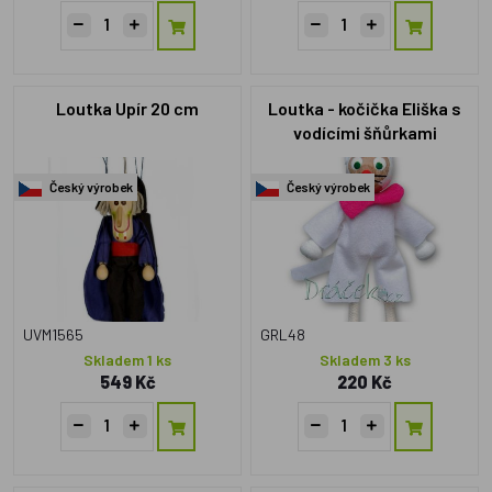
Loutka Upír 20 cm
Loutka - kočička Eliška s
vodícími šňůrkami
Český výrobek
Český výrobek
UVM1565
GRL48
Skladem 1 ks
Skladem 3 ks
549 Kč
220 Kč