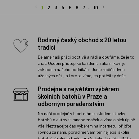
1
2
3
4
5
6
7
10
...
Rodinný český obchod s 20 letou
tradicí
Děláme naši práci poctivě a rádi a doufáme, že je to
znát. Osobní přístup ke každému zákazníkovi je
základem našeho podnikání. Jsme rodiče dvou
úžasných dětí, a i proto víme, co potěší ty Vaše.
Prodejna s největším výběrem
školních batohů v Praze a
odborným poradenstvím
Na naší prodejně v Libni máme skladem stovky
batohů a aktovek mnoha značek a víme o nich úplně
vše. Neztrácejte čas výběrem na internetu, přijďte
rovnou za námi, poradíme Vám ten nejlepší školní
batoh či školní aktovku pro Vašeho školáka. Máte