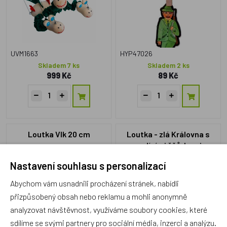
UVM1663
HYP47026
Skladem 7 ks
Skladem 2 ks
999 Kč
89 Kč
Loutka Vlk 20 cm
Loutka - zlá Královna s
vodícími šňůrkami
Nastavení souhlasu s personalizací
Český výrobek
Český výrobek
Abychom vám usnadnili procházení stránek, nabídli
přizpůsobený obsah nebo reklamu a mohli anonymně
analyzovat návštěvnost, využíváme soubory cookies, které
sdílíme se svými partnery pro sociální média, inzerci a analýzu.