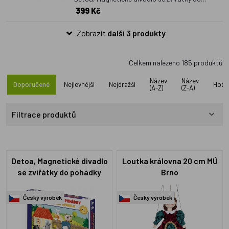
399 Kč
pohádky
Zobrazit
další 3 produkty
Celkem nalezeno
185
produktů
Název
Název
Doporučené
Nejlevnější
Nejdražší
Hodn
(A-Z)
(Z-A)
Filtrace produktů
Detoa, Magnetické divadlo
Loutka královna 20 cm MÚ
se zvířátky do pohádky
Brno
Český výrobek
Český výrobek