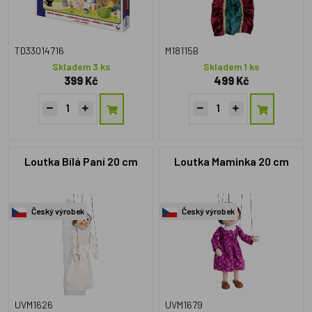
TD33014716
M18115B
Skladem 3 ks
Skladem 1 ks
399 Kč
499 Kč
Loutka Bílá Paní 20 cm
Loutka Maminka 20 cm
Český výrobek
Český výrobek
UVM1626
UVM1679