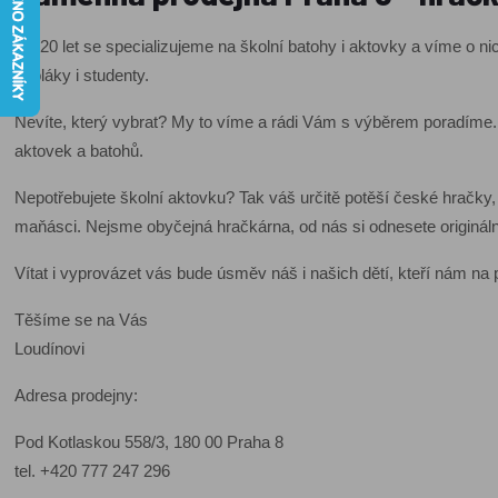
Již 20 let se specializujeme na školní batohy i aktovky a víme o
školáky i studenty.
Nevíte, který vybrat? My to víme a rádi Vám s výběrem poradíme.
aktovek a batohů.
Nepotřebujete školní aktovku? Tak váš určitě potěší české hračky,
maňásci. Nejsme obyčejná hračkárna, od nás si odnesete originální
Vítat i vyprovázet vás bude úsměv náš i našich dětí, kteří nám n
Těšíme se na Vás
Loudínovi
Adresa prodejny:
Pod Kotlaskou 558/3, 180 00 Praha 8
tel. +420 777 247 296