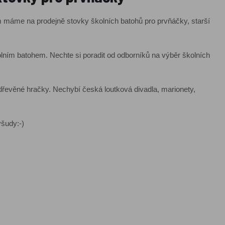
em máme na prodejně stovky školních batohů pro prvňáčky, starší
lním batohem. Nechte si poradit od odborníků na výběr školních
 dřevěné hračky. Nechybí česká loutková divadla, marionety,
všudy:-)