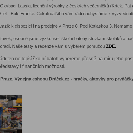
l, Oxybag, Lassig, licenční výrobky z českých večerníčků (Krtek, Pa
let - Buki France. Cokoli dalšího vám rádi nachystáme k vyzvednutí
k k dispozici i na prodejně v Praze 8, Pod Kotlaskou 3. Nemáme žá
ktovek, osobně jsme vyzkoušeli školní batohy stovkám školáků a ná
 poradí. Naše testy a recenze vám s výběrem pomůžou
ZDE.
u rádi ten nejlepší školní batoh vybereme přesně na míru jeho 
představy i finančních možností.
raze. Výdejna eshopu Dráček.cz - hračky, aktovky pro prvňáčky,