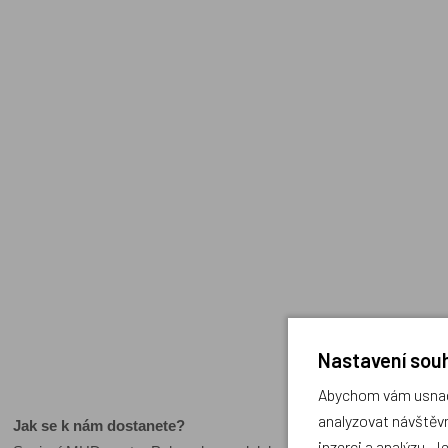
Nastavení souh
Abychom vám usnadn
analyzovat návštěvn
Jak se k nám dostanete?
inzerci a analýzu. J