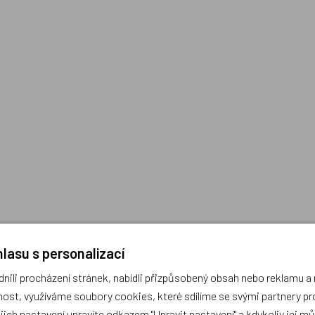
lasu s personalizací
ili procházení stránek, nabídli přizpůsobený obsah nebo reklamu 
ost, využíváme soubory cookies, které sdílíme se svými partnery pro
ejich nastavení upravíte odkazem "Upravit nastavení" a kdykoliv jej m