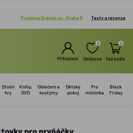
Prodejna Dráček.cz - Praha 8
Testy a recenze
0
0
Přihlášení
Oblíbené
Váš košík
Stolní
Knihy,
Oblečení a
Dětský
Pro
Black
hry
DVD
kostýmy
pokoj
miminka
Friday
aktovky pro prvňáčky