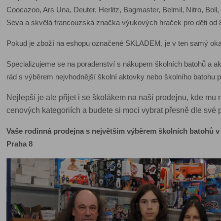
Coocazoo, Ars Una, Deuter, Herlitz, Bagmaster, Belmil, Nitro, Bol
Seva a skvělá francouzská značka výukových hraček pro děti od 8 
Pokud je zboží na eshopu označené SKLADEM, je v ten samý okamži
Specializujeme se na poradenství s nákupem školních batohů a a
rád s výběrem nejvhodnější školní aktovky nebo školního batohu
Nejlepší je ale přijet i se školákem na naší prodejnu, kde m
cenových kategoriích a budete si moci vybrat přesně dle své 
Vaše rodinná prodejna s největším výběrem školních batohů v P
Praha 8