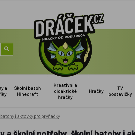
Kreativní a
ky a
Školní batoh
TV
didaktické
Hračky
říky
Minecraft
postavičky
hračky
 batohy i aktovky pro prvňáčky
 a školní potřeby, školní batohy i 