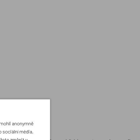
a mohli anonymně
 sociální média,
ůžete změnit v