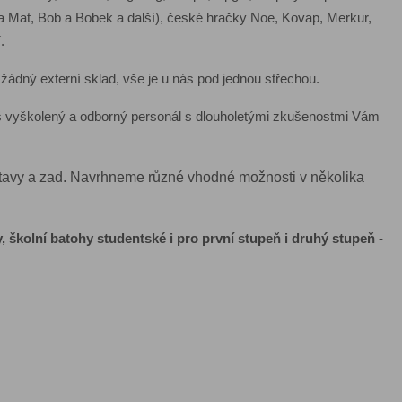
t a Mat, Bob a Bobek a další), české hračky Noe, Kovap, Merkur,
.
dný externí sklad, vše je u nás pod jednou střechou.
š vyškolený a odborný personál s dlouholetými zkušenostmi Vám
postavy a zad. Navrhneme různé vhodné možnosti v několika
 školní batohy studentské i pro první stupeň i druhý stupeň -