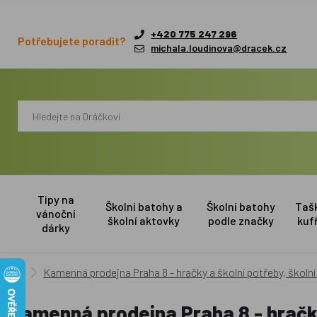
+420 775 247 296
Potřebujete poradit?
michala.loudinova@dracek.cz
Tipy na
Školní batohy a
Školní batohy
Taš
vánoční
školní aktovky
podle značky
kuf
dárky
Kamenná prodejna Praha 8 - hračky a školní potřeby, školní
Kamenná prodejna Praha 8 - hračky