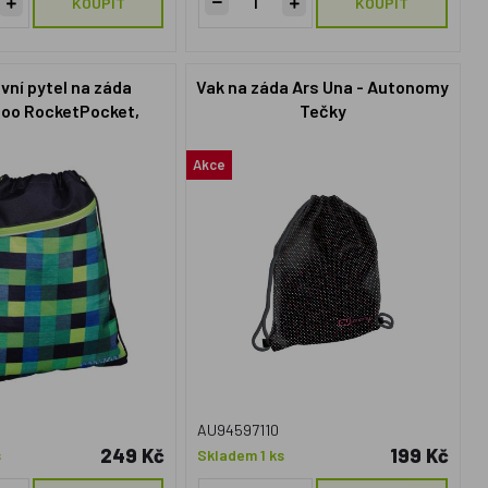
KOUPIT
KOUPIT
vní pytel na záda
Vak na záda Ars Una - Autonomy
oo RocketPocket,
Tečky
ge A Trois Navy
Akce
AU94597110
249 Kč
199 Kč
s
Skladem 1 ks