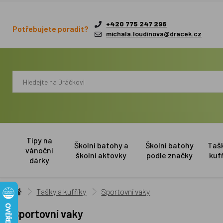
+420 775 247 296
Potřebujete poradit?
michala.loudinova@dracek.cz
Tipy na
Školní batohy a
Školní batohy
Taš
vánoční
školní aktovky
podle značky
kuf
dárky
Tašky a kufříky
Sportovní vaky
Sportovní vaky