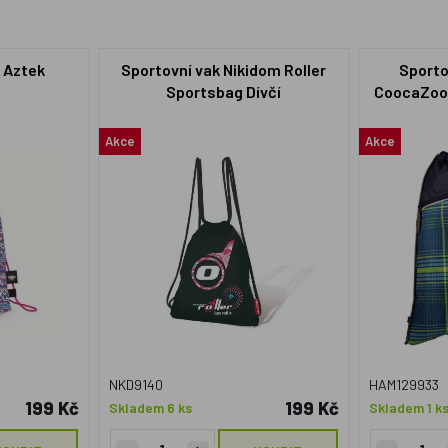
 Aztek
Sportovní vak Nikidom Roller
Sporto
Sportsbag Dívčí
CoocaZoo 
T
Akce
Akce
NKD9140
HAM129933
199 Kč
199 Kč
Skladem 6 ks
Skladem 1 k