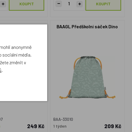
KOUPIT
KOUPIT
sportovní vak be.bag
BAAGL Předškolní sáček Dino
gyLabyrinth
a mohli anonymně
 sociální média,
ůžete změnit v
ů
.
97
BAA-33010
249 Kč
209 Kč
s
1 týden