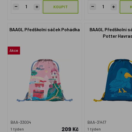
KOUPIT
BAAGL Předškolní sáček Pohádka
BAAGL Předškolní s
Potter Havra
Akce
BAA-33004
BAA-31417
209 Kč
1 týden
1 týden