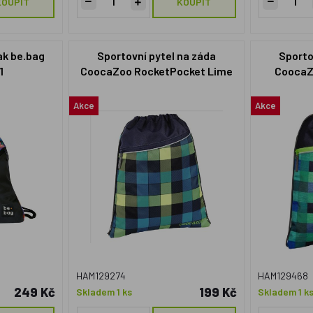
KOUPIT
KOUPIT
ak be.bag
Sportovní pytel na záda
Sporto
1
CoocaZoo RocketPocket Lime
CoocaZ
District
Melan
Akce
Akce
HAM129274
HAM129468
249 Kč
199 Kč
Skladem 1 ks
Skladem 1 k