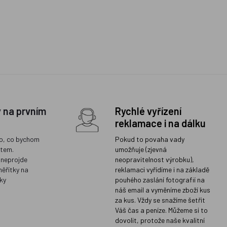
y na prvním
Rychlé vyřízení
reklamace i na dálku
o, co bychom
Pokud to povaha vady
ětem.
umožňuje (zjevná
 neprojde
neopravitelnost výrobku),
měřítky na
reklamaci vyřídíme i na základě
ky
pouhého zaslání fotografií na
náš email a vyměníme zboží kus
za kus. Vždy se snažíme šetřit
Váš čas a peníze. Můžeme si to
dovolit, protože naše kvalitní