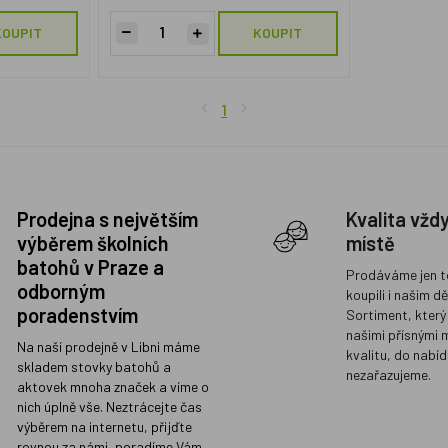
KOUPIT
KOUPIT
1
Prodejna s největším
Kvalita vžd
výběrem školních
místě
batohů v Praze a
Prodáváme jen t
odborným
koupili i našim d
poradenstvím
Sortiment, který
našimi přísnými 
Na naší prodejně v Libni máme
kvalitu, do nabíd
skladem stovky batohů a
nezařazujeme.
aktovek mnoha značek a víme o
nich úplně vše. Neztrácejte čas
výběrem na internetu, přijďte
rovnou za námi, poradíme Vám