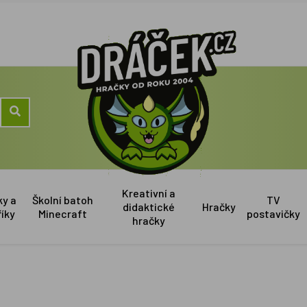
Kreativní a
ky a
Školní batoh
TV
didaktické
Hračky
říky
Minecraft
postavičky
hračky