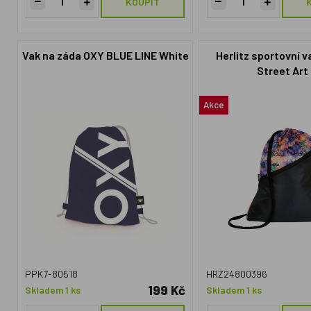
KOUPIT
Vak na záda OXY BLUE LINE White
Herlitz sportovní v
Street Art 
Akce
PPK7-80518
HRZ24800396
199 Kč
Skladem 1 ks
Skladem 1 ks