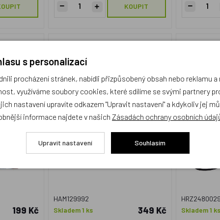
KOUPIT
KOUPIT
na záda
Sportovní pytel na záda
Herlitz 
Pocket,
CoocaZoo RocketPocket, Unique
Ed
lasu s personalizací
e
Patch, KAŽDÝ KUS JE ORIGINÁL
ili procházení stránek, nabídli přizpůsobený obsah nebo reklamu 
Akce
Akce
ost, využíváme soubory cookies, které sdílíme se svými partnery pro
ejich nastavení upravíte odkazem "Upravit nastavení" a kdykoliv jej m
obnější informace najdete v našich
Zásadách ochrany osobních údaj
Upravit nastavení
Souhlasím
HAM129992
HRZ248002
199 Kč
349 Kč
Skladem 1 ks
Skladem 1 k