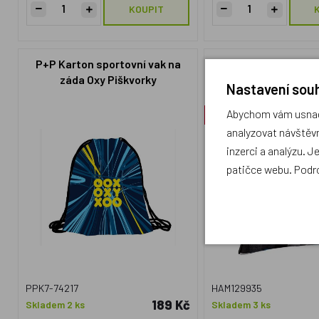
KOUPIT
P+P Karton sportovní vak na
Sportovní pytel 
záda Oxy Piškvorky
CoocaZoo Rocket
Nastavení souh
Checkmat
Abychom vám usnadn
Akce
analyzovat návštěvn
inzerci a analýzu. J
patičce webu. Podr
PPK7-74217
HAM129935
189 Kč
Skladem 2 ks
Skladem 3 ks