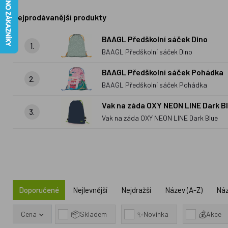
Nejprodávanější produkty
BAAGL Předškolní sáček Dino
1.
BAAGL Předškolní sáček Dino
BAAGL Předškolní sáček Pohádka
2.
BAAGL Předškolní sáček Pohádka
Vak na záda OXY NEON LINE Dark B
3.
Vak na záda OXY NEON LINE Dark Blue
Doporučené
Nejlevnější
Nejdražší
Název (A-Z)
Náz
📦
✨
💰
Cena
Skladem
Novinka
Akce