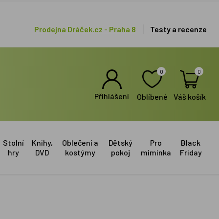
Prodejna Dráček.cz - Praha 8
Testy a recenze
0
0
Přihlášení
Oblíbené
Váš košík
Stolní
Knihy,
Oblečení a
Dětský
Pro
Black
hry
DVD
kostýmy
pokoj
miminka
Friday