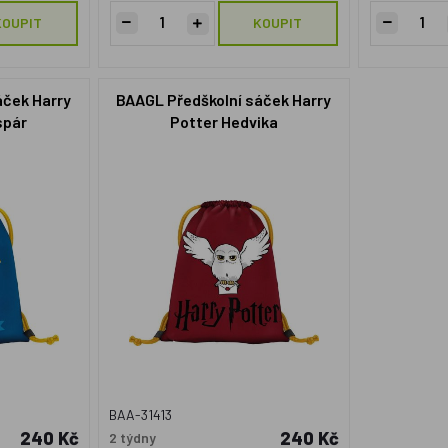
KOUPIT
KOUPIT
áček Harry
BAAGL Předškolní sáček Harry
spár
Potter Hedvika
BAA-31413
240 Kč
240 Kč
2 týdny