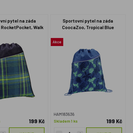
vní pytel na záda
Sportovní pytel na záda
RocketPocket, Walk
CoocaZoo, Tropical Blue
he Line Lime
Akce
HAM183636
199 Kč
199 Kč
s
Skladem 1 ks