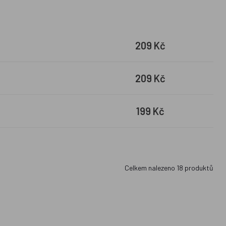
209 Kč
209 Kč
199 Kč
Celkem nalezeno
18
produktů