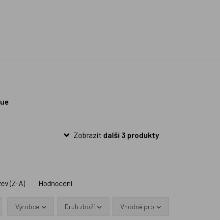
lue
Zobrazit
další 3 produkty
ev (Z-A)
Hodnocení
Výrobce
Druh zboží
Vhodné pro