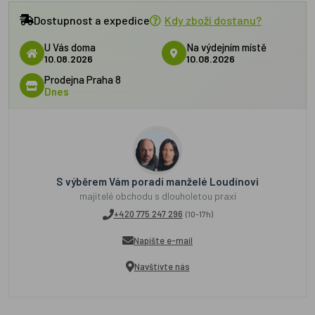
Dostupnost a expedice
Kdy zboží dostanu?
U Vás doma
Na výdejním místě
10.08.2026
10.08.2026
Prodejna Praha 8
Dnes
S výběrem Vám poradí manželé Loudínovi
majitelé obchodu s dlouholetou praxí
+420 775 247 296
(10-17h)
Napište e-mail
Navštivte nás