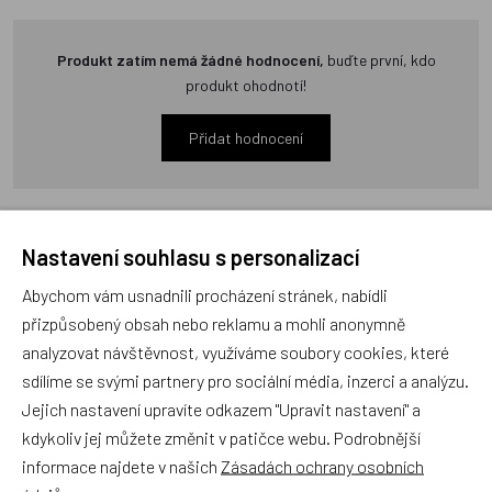
Produkt zatím nemá žádné hodnocení,
buďte první, kdo
produkt ohodnotí!
Přidat hodnocení
Nastavení souhlasu s personalizací
Zboží se stejným motivem
Abychom vám usnadnili procházení stránek, nabídli
přizpůsobený obsah nebo reklamu a mohli anonymně
analyzovat návštěvnost, využíváme soubory cookies, které
Tričko Mašinka Tomáš
sdílíme se svými partnery pro sociální média, inzerci a analýzu.
modré s kamarády vel. 86
Jejich nastavení upravíte odkazem "Upravit nastavení" a
kdykoliv jej můžete změnit v patičce webu. Podrobnější
informace najdete v našich
Zásadách ochrany osobních