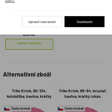
údajů
.
Upravit nastavení
Souhlasím
LU13593
Skladem 2 ks
239 Kč
Vybrat variantu
Alternativní zboží
Triko Krtek, 96-104,
Triko Krtek, 86-94, bruslař,
koloběžka, bavlna, krátký
bavlna, krátký rukáv,
rukáv, růžové
růžové
Český výrobek
Český výrobek