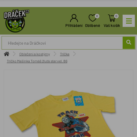
0
0
Přihlášení
Oblíbené
Váš košík
Oblečení a kostýmy
Trička
Tričko Mašinka Tomáš žlutá star vel. 86