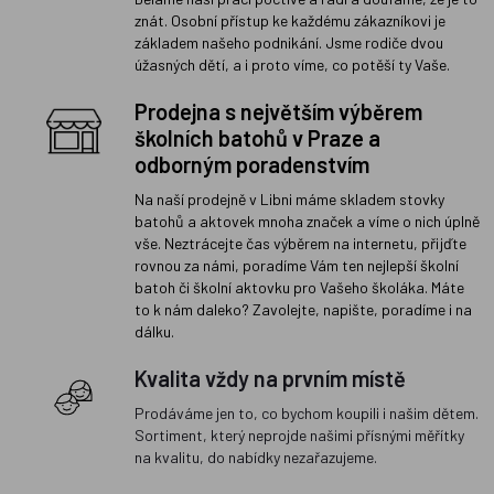
znát. Osobní přístup ke každému zákazníkovi je
základem našeho podnikání. Jsme rodiče dvou
úžasných dětí, a i proto víme, co potěší ty Vaše.
Prodejna s největším výběrem
školních batohů v Praze a
odborným poradenstvím
Na naší prodejně v Libni máme skladem stovky
batohů a aktovek mnoha značek a víme o nich úplně
vše. Neztrácejte čas výběrem na internetu, přijďte
rovnou za námi, poradíme Vám ten nejlepší školní
batoh či školní aktovku pro Vašeho školáka. Máte
to k nám daleko? Zavolejte, napište, poradíme i na
dálku.
Kvalita vždy na prvním místě
Prodáváme jen to, co bychom koupili i našim dětem.
Sortiment, který neprojde našimi přísnými měřítky
na kvalitu, do nabídky nezařazujeme.