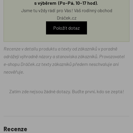
s výběrem (Po–Pá, 10–17 hod).
Jsme tu vždy rádi pro Vás! Váš rodinný obchod
Dráček.cz
Položit dotaz
Recenze v detailu produktu a texty od zákazníků v poradně
odrážejí výhradně názory a stanoviska zákazníků. Provozovatel
e-shopu Dráček.cz texty zákazníků předem neschvaluje ani
neověřuje.
Zatím zde nejsou žádné dotazy. Buďte první, kdo se zeptá!
Recenze