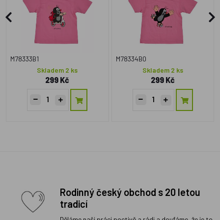
M78333B1
M78334B0
Skladem 2 ks
Skladem 2 ks
299 Kč
299 Kč
Rodinný český obchod s 20 letou
tradicí
Děláme naši práci poctivě a rádi a doufáme, že je to