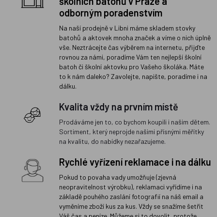
školních batohů v Praze a
odborným poradenstvím
Na naší prodejně v Libni máme skladem stovky
batohů a aktovek mnoha značek a víme o nich úplně
vše. Neztrácejte čas výběrem na internetu, přijďte
rovnou za námi, poradíme Vám ten nejlepší školní
batoh či školní aktovku pro Vašeho školáka. Máte
to k nám daleko? Zavolejte, napište, poradíme i na
dálku.
Kvalita vždy na prvním místě
Prodáváme jen to, co bychom koupili i našim dětem.
Sortiment, který neprojde našimi přísnými měřítky
na kvalitu, do nabídky nezařazujeme.
Rychlé vyřízení reklamace i na dálku
Pokud to povaha vady umožňuje (zjevná
neopravitelnost výrobku), reklamaci vyřídíme i na
základě pouhého zaslání fotografií na náš email a
vyměníme zboží kus za kus. Vždy se snažíme šetřit
Váš čas a peníze. Můžeme si to dovolit, protože