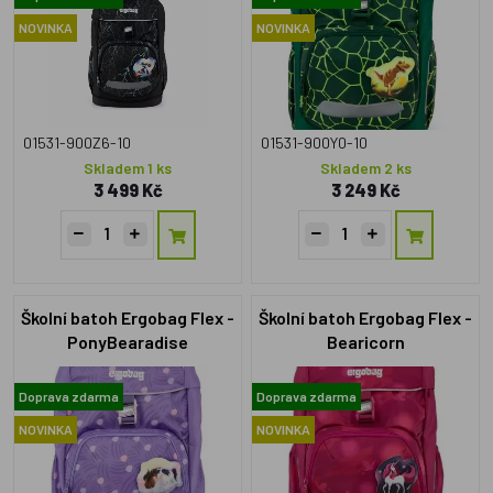
NOVINKA
NOVINKA
01531-900Z6-10
01531-900Y0-10
Skladem 1 ks
Skladem 2 ks
3 499 Kč
3 249 Kč
Školní batoh Ergobag Flex -
Školní batoh Ergobag Flex -
PonyBearadise
Bearicorn
Doprava zdarma
Doprava zdarma
NOVINKA
NOVINKA