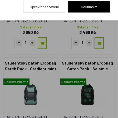
Upravit nastavení
Souhlasím
SAT-SIN-01322-90368-10
SAT-SIN-01322-90373-10
Skladem 1 ks
Skladem 1 ks
3 650 Kč
3 499 Kč
Studentský batoh Ergobag
Studentský batoh Ergobag
Satch Pack - Gradient mint
Satch Pack - Seismic
Green
Doprava zdarma
Doprava zdarma
SAT-SIN-01322-90369-10
SAT-SIN-01322-90371-10