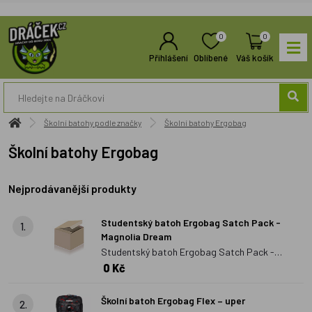
0
0
Přihlášení
Oblíbené
Váš košík
Školní batohy podle značky
Školní batohy Ergobag
Školní batohy Ergobag
Nejprodávanější produkty
Studentský batoh Ergobag Satch Pack -
1.
Magnolia Dream
Studentský batoh Ergobag Satch Pack -
0 Kč
Magnolia Dream
Školní batoh Ergobag Flex – uper
2.