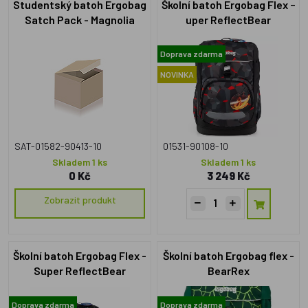
Studentský batoh Ergobag
Školní batoh Ergobag Flex –
Satch Pack - Magnolia
uper ReflectBear
Dream
TaekBeardo
Doprava zdarma
NOVINKA
SAT-01582-90413-10
01531-90108-10
Skladem 1 ks
Skladem 1 ks
0 Kč
3 249 Kč
Zobrazit produkt
Školní batoh Ergobag Flex -
Školní batoh Ergobag flex -
Super ReflectBear
BearRex
Doprava zdarma
Doprava zdarma