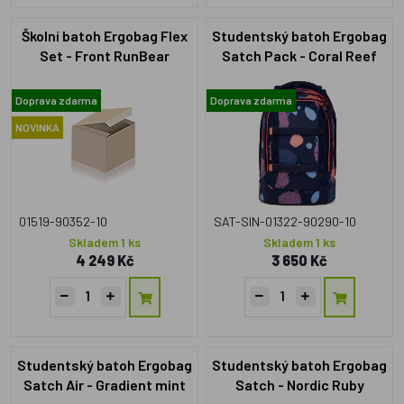
Školní batoh Ergobag Flex
Studentský batoh Ergobag
Set - Front RunBear
Satch Pack - Coral Reef
Doprava zdarma
Doprava zdarma
NOVINKA
01519-90352-10
SAT-SIN-01322-90290-10
Skladem 1 ks
Skladem 1 ks
4 249 Kč
3 650 Kč
Studentský batoh Ergobag
Studentský batoh Ergobag
Satch Air - Gradient mint
Satch - Nordic Ruby