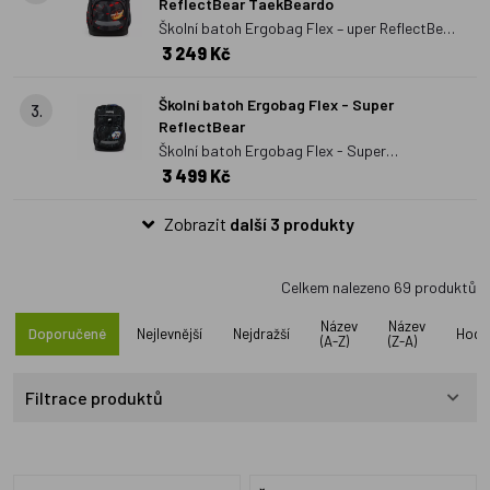
ReflectBear TaekBeardo
Školní batoh Ergobag Flex – uper ReflectBear
3 249 Kč
TaekBeardo
Školní batoh Ergobag Flex - Super
3.
ReflectBear
Školní batoh Ergobag Flex - Super
3 499 Kč
ReflectBear
Zobrazit
další 3 produkty
Celkem nalezeno
69
produktů
Název
Název
Doporučené
Nejlevnější
Nejdražší
Hodn
(A-Z)
(Z-A)
Filtrace produktů