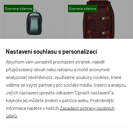
Doprava zdarma
Doprava zdarma
SAT-SLP-01332-90369-10
SAT-01324-50121-10
Nastavení souhlasu s personalizací
Skladem 1 ks
Skladem 1 ks
2 590 Kč
4 090 Kč
Abychom vám usnadnili procházení stránek, nabídli
přizpůsobený obsah nebo reklamu a mohli anonymně
analyzovat návštěvnost, využíváme soubory cookies, které
sdílíme se svými partnery pro sociální média, inzerci a analýzu.
Jejich nastavení upravíte odkazem "Upravit nastavení" a
Studentský batoh Ergobag
Studentský batoh Ergobag
kdykoliv jej můžete změnit v patičce webu. Podrobnější
Satch Pack - Crazy Twist
Satch Pack - Caleido Blue
informace najdete v našich
Zásadách ochrany osobních
údajů
.
Doprava zdarma
Doprava zdarma