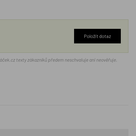
Položit dotaz
ráček.cz texty zákazníků předem neschvaluje ani neověřuje.