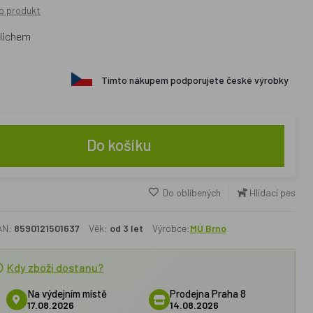
o produkt
ulichem
Tímto nákupem podporujete české výrobky
Do košíku
Do oblíbených
Hlídací pes
AN:
8590121501637
Věk:
od 3 let
Výrobce:
MÚ Brno
Kdy zboží dostanu?
Na výdejním místě
Prodejna Praha 8
17.08.2026
14.08.2026