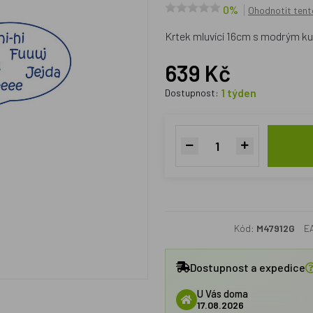
0%
Ohodnotit tent
Krtek mluvící 16cm s modrým k
639 Kč
1 týden
Dostupnost:
Kód:
M47912G
E
Dostupnost a expedice
U Vás doma
17.08.2026