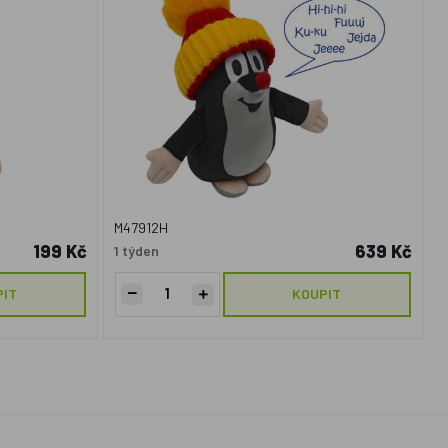
M47912H
199 Kč
639 Kč
1 týden
PIT
KOUPIT