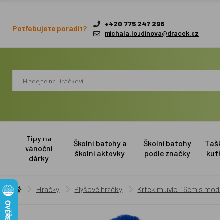
+420 775 247 296
Potřebujete poradit?
michala.loudinova@dracek.cz
Tipy na
Školní batohy a
Školní batohy
Taš
vánoční
školní aktovky
podle značky
kuf
dárky
Hračky
Plyšové hračky
Krtek mluvící 16cm s mo