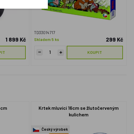
TD33014717
1 899 Kč
299 Kč
Skladem 5 ks
PIT
KOUPIT
8 cm
Krtek mluvící 16cm se žlutočerveným
kulichem
Český výrobek