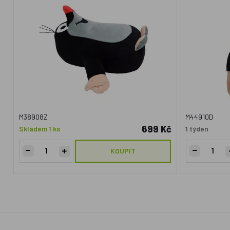
M38908Z
M44910D
699 Kč
Skladem 1 ks
1 týden
KOUPIT