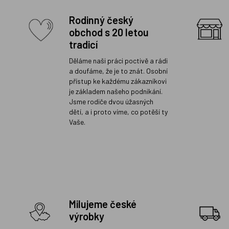
Rodinný český
obchod s 20 letou
tradicí
Děláme naši práci poctivě a rádi
a doufáme, že je to znát. Osobní
přístup ke každému zákazníkovi
je základem našeho podnikání.
Jsme rodiče dvou úžasných
dětí, a i proto víme, co potěší ty
Vaše.
Milujeme české
výrobky