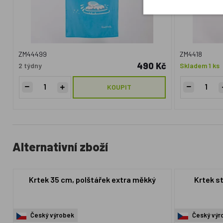
ZM44499
ZM4418
490 Kč
2 týdny
Skladem 1 ks
KOUPIT
Alternativní zboží
Krtek 35 cm, polštářek extra měkký
Krtek s
Český výrobek
Český výr