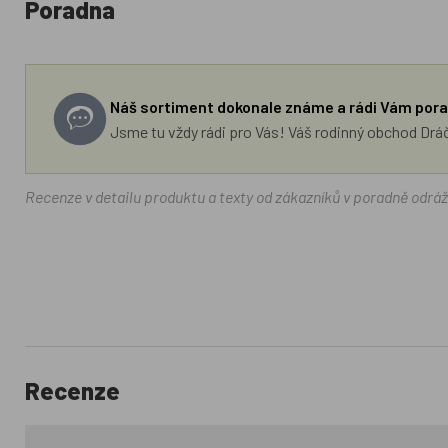
Poradna
Náš sortiment dokonale známe a rádi Vám pora
Jsme tu vždy rádi pro Vás! Váš rodinný obchod Drá
Recenze v detailu produktu a texty od zákazníků v poradně odrá
Recenze