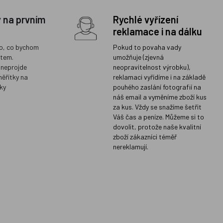
y na prvním
Rychlé vyřízení
reklamace i na dálku
o, co bychom
Pokud to povaha vady
ětem.
umožňuje (zjevná
 neprojde
neopravitelnost výrobku),
měřítky na
reklamaci vyřídíme i na základě
ky
pouhého zaslání fotografií na
náš email a vyměníme zboží kus
za kus. Vždy se snažíme šetřit
Váš čas a peníze. Můžeme si to
dovolit, protože naše kvalitní
zboží zákazníci téměř
nereklamují.