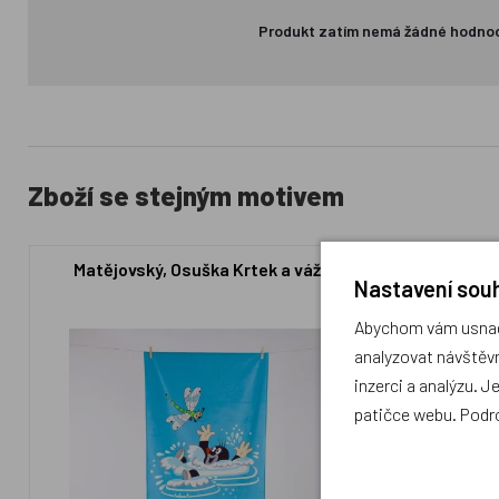
Produkt zatím nemá žádné hodno
Zboží se stejným motivem
Matějovský, Osuška Krtek a vážka
Matějovsk
Nastavení souh
Abychom vám usnadn
analyzovat návštěvn
inzerci a analýzu. J
patičce webu. Podr