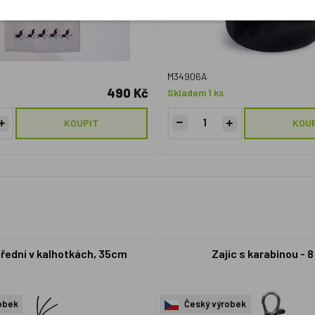
M34906A
490 Kč
Skladem 1 ks
KOUPIT
KOU
třední v kalhotkách, 35cm
Zajíc s karabinou - 
obek
Český výrobek