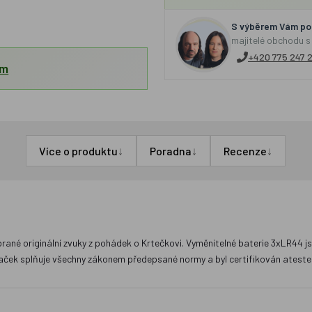
S výběrem Vám por
majitelé obchodu s
+420 775 247 
em
↓
↓
↓
Více o produktu
Poradna
Recenze
rané originální zvuky z pohádek o Krtečkovi. Vyměnitelné baterie 3xLR44 j
ček splňuje všechny zákonem předepsané normy a byl certifikován ateste