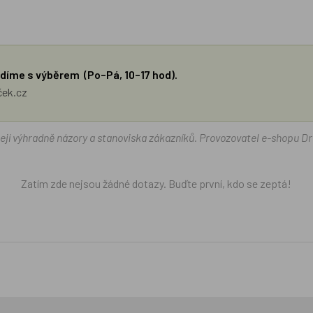
díme s výběrem (Po–Pá, 10–17 hod).
ček.cz
žejí výhradně názory a stanoviska zákazníků. Provozovatel e-shopu D
Zatím zde nejsou žádné dotazy. Buďte první, kdo se zeptá!