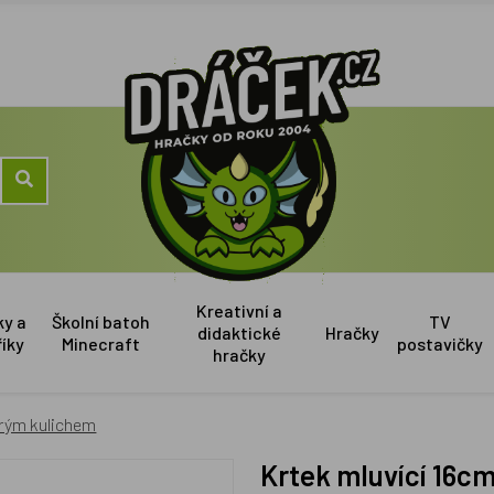
Kreativní a
ky a
Školní batoh
TV
didaktické
Hračky
říky
Minecraft
postavičky
hračky
drým kulichem
Krtek mluvící 16