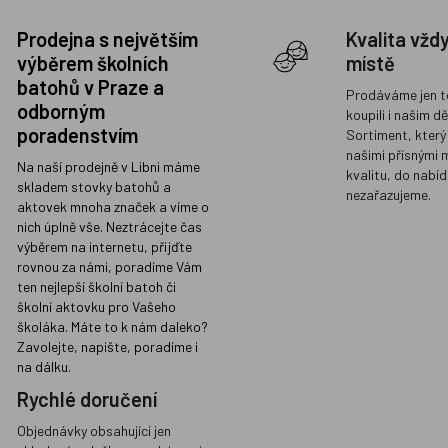
Prodejna s největším
Kvalita vžd
výběrem školních
místě
batohů v Praze a
Prodáváme jen t
odborným
koupili i našim d
poradenstvím
Sortiment, který
našimi přísnými 
Na naší prodejně v Libni máme
kvalitu, do nabíd
skladem stovky batohů a
nezařazujeme.
aktovek mnoha značek a víme o
nich úplně vše. Neztrácejte čas
výběrem na internetu, přijďte
rovnou za námi, poradíme Vám
ten nejlepší školní batoh či
školní aktovku pro Vašeho
školáka. Máte to k nám daleko?
Zavolejte, napište, poradíme i
na dálku.
Rychlé doručení
Objednávky obsahující jen