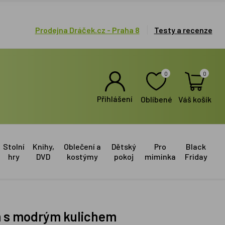
Prodejna Dráček.cz - Praha 8
Testy a recenze
0
0
Přihlášení
Oblíbené
Váš košík
Stolní
Knihy,
Oblečení a
Dětský
Pro
Black
hry
DVD
kostýmy
pokoj
miminka
Friday
cm s modrým kulichem