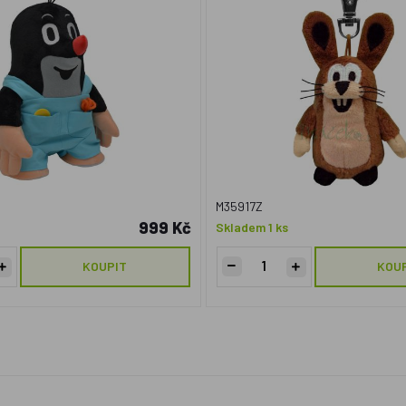
M35917Z
999 Kč
Skladem 1 ks
KOUPIT
KOU