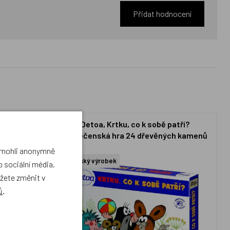
Přidat hodnocení
ačka plyšová
Detoa, Krtku, co k sobě patří?
společenská hra 24 dřevěných kamenů
a mohli anonymně
Český výrobek
 sociální média,
ůžete změnit v
ů
.