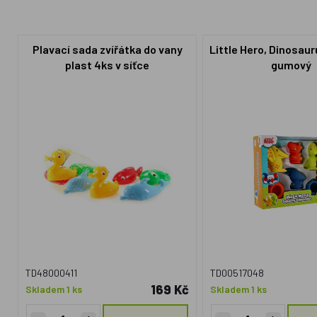
Plavací sada zvířátka do vany
Little Hero, Dinosaur
plast 4ks v síťce
gumový
TD48000411
TD00517048
169 Kč
Skladem 1 ks
Skladem 1 ks