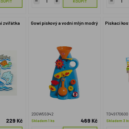
KOUPIT
KOUPIT
í zvířátka
Gowi pískový a vodní mlýn modrý
Pískací kos
2DGW55942
TD49170600
229 Kč
469 Kč
Skladem 1 ks
Skladem 3 k