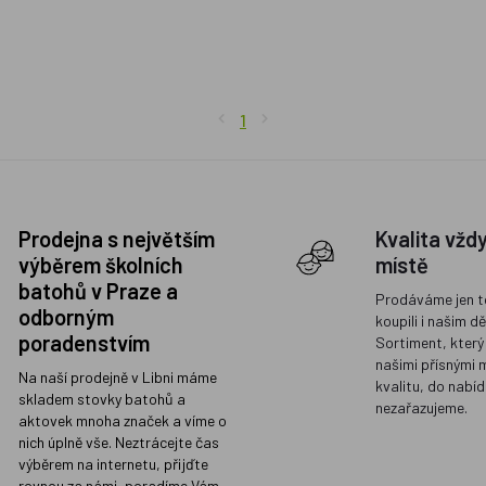
1
Prodejna s největším
Kvalita vžd
výběrem školních
místě
batohů v Praze a
Prodáváme jen t
odborným
koupili i našim d
poradenstvím
Sortiment, který
našimi přísnými 
Na naší prodejně v Libni máme
kvalitu, do nabíd
skladem stovky batohů a
nezařazujeme.
aktovek mnoha značek a víme o
nich úplně vše. Neztrácejte čas
výběrem na internetu, přijďte
rovnou za námi, poradíme Vám