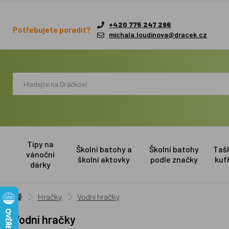
+420 775 247 296
Potřebujete poradit?
michala.loudinova@dracek.cz
Tipy na
Školní batohy a
Školní batohy
Taš
vánoční
školní aktovky
podle značky
kuf
dárky
Hračky
Vodní hračky
Vodní hračky