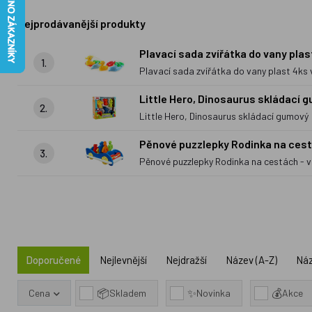
Nejprodávanější produkty
Plavací sada zvířátka do vany plas
1.
Plavací sada zvířátka do vany plast 4ks v
Little Hero, Dinosaurus skládací 
2.
Little Hero, Dinosaurus skládací gumový
Pěnové puzzlepky Rodinka na cest
3.
Pěnové puzzlepky Rodinka na cestách - 
Doporučené
Nejlevnější
Nejdražší
Název (A-Z)
Náz
📦
✨
💰
Cena
Skladem
Novinka
Akce