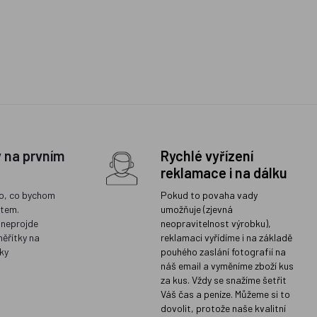
y na prvním
Rychlé vyřízení
reklamace i na dálku
o, co bychom
Pokud to povaha vady
ětem.
umožňuje (zjevná
 neprojde
neopravitelnost výrobku),
měřítky na
reklamaci vyřídíme i na základě
ky
pouhého zaslání fotografií na
náš email a vyměníme zboží kus
za kus. Vždy se snažíme šetřit
Váš čas a peníze. Můžeme si to
dovolit, protože naše kvalitní