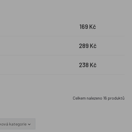
169 Kč
289 Kč
238 Kč
Celkem nalezeno
16
produktů
ková kategorie