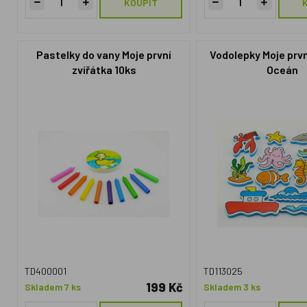
KOUPIT
Pastelky do vany Moje první
Vodolepky Moje prvn
zvířátka 10ks
Oceán
TD400001
TD113025
199 Kč
Skladem 7 ks
Skladem 3 ks