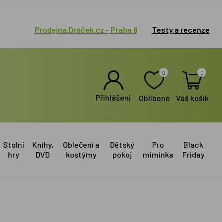
Prodejna Dráček.cz - Praha 8
Testy a recenze
0
0
Přihlášení
Oblíbené
Váš košík
Stolní
Knihy,
Oblečení a
Dětský
Pro
Black
hry
DVD
kostýmy
pokoj
miminka
Friday