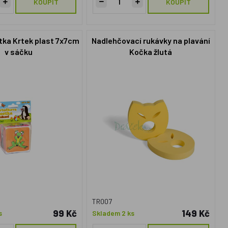
KOUPIT
KOUPIT
tka Krtek plast 7x7cm
Nadlehčovací rukávky na plavání
v sáčku
Kočka žlutá
TR007
99 Kč
149 Kč
s
Skladem 2 ks