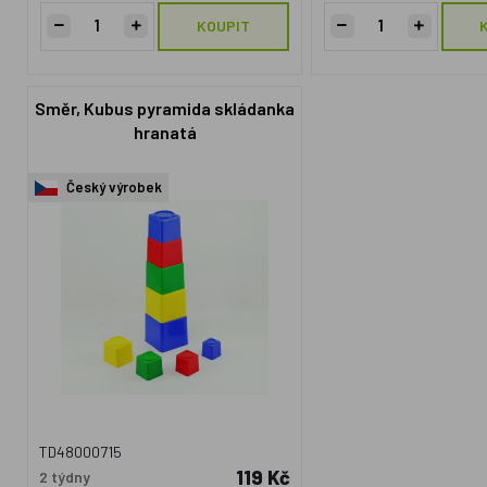
KOUPIT
Směr, Kubus pyramida skládanka
hranatá
Český výrobek
TD48000715
119 Kč
2 týdny