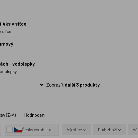
t 4ks v síťce
 síťce
gumový
ách - vodolepky
vodolepky
Zobrazit
další 3 produkty
ev (Z-A)
Hodnocení
Výrobce
Druh zboží
Vě
Český výrobek
(6)