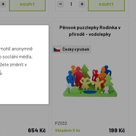
KOUPIT
KOUPIT
s, Koupelová sada -
Pěnové puzzlepky Rodinka v
ořský život
přírodě - vodolepky
a mohli anonymně
Český výrobek
 sociální média,
ůžete změnit v
ů
.
PZ032
654 Kč
199 Kč
s
Skladem 5 ks