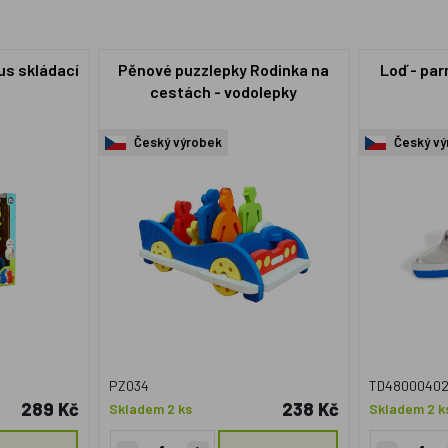
us skládací
Pěnové puzzlepky Rodinka na
Loď - par
cestách - vodolepky
Český výrobek
Český vý
PZ034
TD4800040
289 Kč
238 Kč
Skladem 2 ks
Skladem 2 k