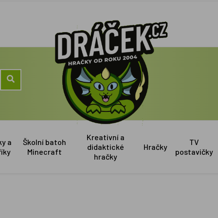
Kreativní a
ky a
Školní batoh
TV
didaktické
Hračky
říky
Minecraft
postavičky
hračky