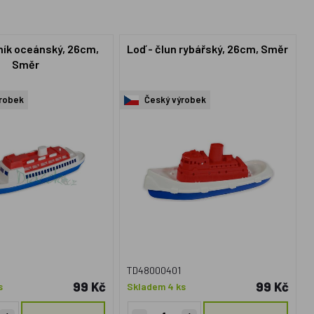
ník oceánský, 26cm,
Loď - člun rybářský, 26cm, Směr
Směr
robek
Český výrobek
2
TD48000401
99 Kč
99 Kč
s
Skladem 4 ks