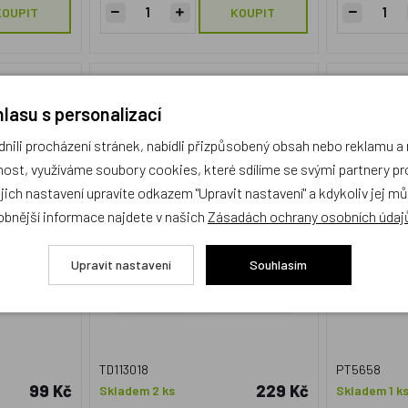
KOUPIT
KOUPIT
 - Vláček
Vodolepky Moje první zvířátka
Plan Toy
Farma
M
lasu s personalizací
ili procházení stránek, nabídli přizpůsobený obsah nebo reklamu 
ost, využíváme soubory cookies, které sdílíme se svými partnery pro
ejich nastavení upravíte odkazem "Upravit nastavení" a kdykoliv jej m
obnější informace najdete v našich
Zásadách ochrany osobních údaj
Upravit nastavení
Souhlasím
TD113018
PT5658
99 Kč
229 Kč
Skladem 2 ks
Skladem 1 k