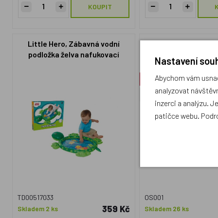
KOUPIT
Little Hero, Zábavná vodní
Krtečkovy houbičky
podložka želva nafukovací
Nastavení souh
84x61cm s doplňky
Abychom vám usnadn
Akce
analyzovat návštěvn
Český výrobek
inzerci a analýzu. J
patičce webu. Podr
TD00517033
OS001
359 Kč
Skladem 2 ks
Skladem 26 ks