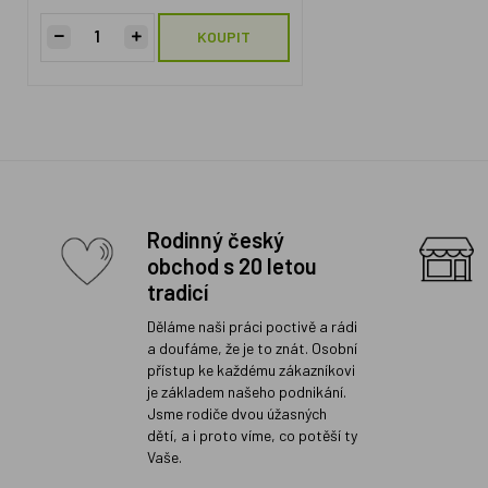
KOUPIT
Rodinný český
obchod s 20 letou
tradicí
Děláme naši práci poctivě a rádi
a doufáme, že je to znát. Osobní
přístup ke každému zákazníkovi
je základem našeho podnikání.
Jsme rodiče dvou úžasných
dětí, a i proto víme, co potěší ty
Vaše.