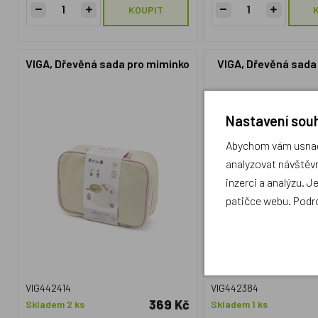
KOUPIT
VIGA, Dřevěná sada pro miminko
VIGA, Dřevěná sada
Nastavení souh
Abychom vám usnadn
analyzovat návštěvn
inzerci a analýzu. J
patičce webu. Podr
VIG442414
VIG442384
369 Kč
Skladem 2 ks
Skladem 1 ks