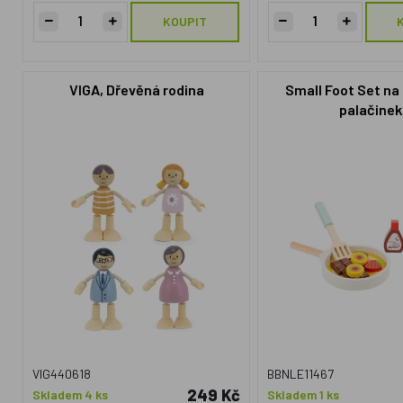
KOUPIT
VIGA, Dřevěná rodina
Small Foot Set na
palačinek
VIG440618
BBNLE11467
249 Kč
Skladem 4 ks
Skladem 1 ks