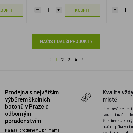
KOUPIT
KOUPIT
NAČÍST DALŠÍ PRODUKTY
1
2
3
4
Prodejna s největším
Kvalita vžd
výběrem školních
místě
batohů v Praze a
Prodáváme jen t
odborným
koupili i našim d
poradenstvím
Sortiment, který
našimi přísnými 
Na naší prodejně v Libni máme
kvalitu, do nabíd