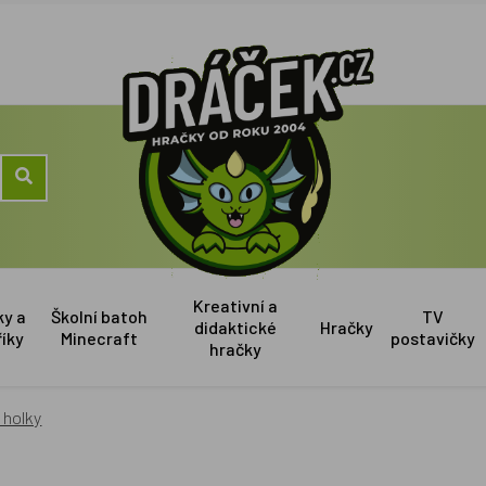
Kreativní a
ky a
Školní batoh
TV
didaktické
Hračky
říky
Minecraft
postavičky
hračky
 holky