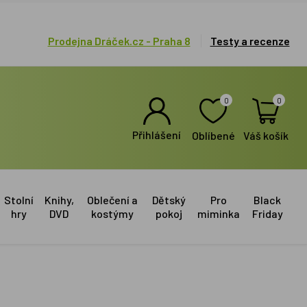
Prodejna Dráček.cz - Praha 8
Testy a recenze
0
0
Přihlášení
Oblíbené
Váš košík
Stolní
Knihy,
Oblečení a
Dětský
Pro
Black
hry
DVD
kostýmy
pokoj
miminka
Friday