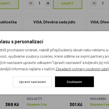
KOUPIT
KOUPIT
 uklízečka
VIGA, Dřevěná sada jídlo
VIGA, Dřev
lasu s personalizací
ili procházení stránek, nabídli přizpůsobený obsah nebo reklamu 
ost, využíváme soubory cookies, které sdílíme se svými partnery pro
ejich nastavení upravíte odkazem "Upravit nastavení" a kdykoliv jej m
obnější informace najdete v našich
Zásadách ochrany osobních údaj
Upravit nastavení
Souhlasím
VIG446771
VIG446894
369 Kč
301 Kč
Skladem 2 ks
Skladem 1 k