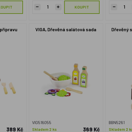
KOUPIT
KOUPIT
 přípravu
VIGA, Dřevěná salátová sada
Dřevěný s
VIG516055
BBN5261
389 Kč
369 Kč
Skladem 2 ks
Skladem 2 k