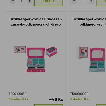
KOUPIT
Skříňka šperkovnice Princess 2
Skříňka šperkovnic
zásuvky odklápěcí vrch dřevo
odklápěcí vrch
18x12,5x12cm v krabici
12,5x12x5x5cm v 
TD00100030
TD00100029
449 Kč
Skladem 5 ks
Skladem 6 ks