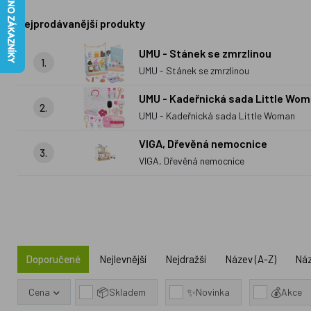
Nejprodávanější produkty
UMU - Stánek se zmrzlinou
1.
UMU - Stánek se zmrzlinou
UMU - Kadeřnická sada Little Wo
2.
UMU - Kadeřnická sada Little Woman
VIGA, Dřevěná nemocnice
3.
VIGA, Dřevěná nemocnice
Doporučené
Nejlevnější
Nejdražší
Název (A-Z)
Náz
📦
✨
💰
Cena
Skladem
Novinka
Akce