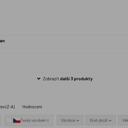
man
Zobrazit
další 3 produkty
ev (Z-A)
Hodnocení
Výrobce
Druh zboží
Vě
Český výrobek
(1)