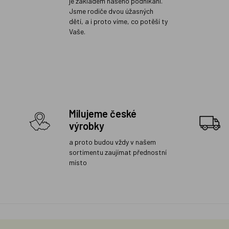
je základem našeho podnikání.
Jsme rodiče dvou úžasných
dětí, a i proto víme, co potěší ty
Vaše.
Milujeme české
výrobky
a proto budou vždy v našem
sortimentu zaujímat přednostní
místo