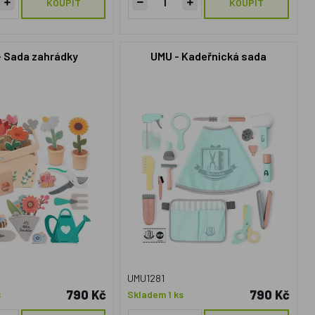
KOUPIT
KOUPIT
- Sada zahrádky
UMU - Kadeřnická sada
UMU1281
790 Kč
790 Kč
s
Skladem 1 ks