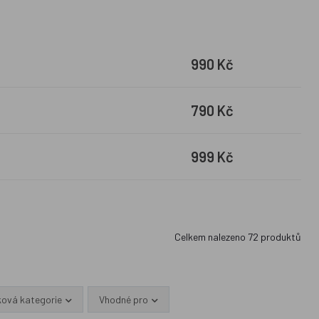
990 Kč
790 Kč
999 Kč
Celkem nalezeno
72
produktů
ková kategorie
Vhodné pro