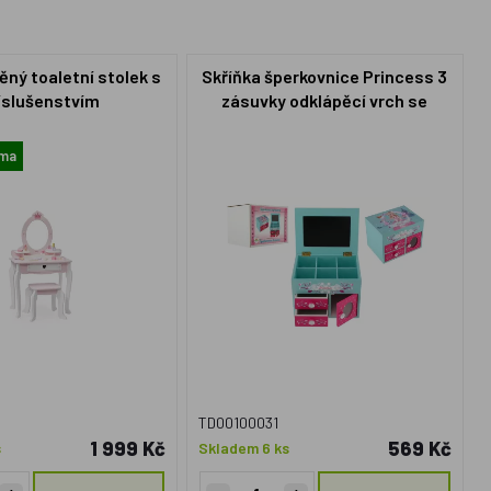
ěný toaletní stolek s
Skříňka šperkovnice Princess 3
íslušenstvím
zásuvky odklápěcí vrch se
zrcátkem dřevo 16x12,5x12cm v
krabici
rma
TD00100031
1 999 Kč
569 Kč
s
Skladem 6 ks