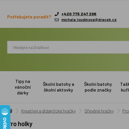
+420 775 247 296
Potřebujete poradit?
michala.loudinova@dracek.cz
Tipy na
Školní batohy a
Školní batohy
Taš
vánoční
školní aktovky
podle značky
kuf
dárky
Kreativní a didaktické hračky
Dřevěné hračky
Pro
Pro holky