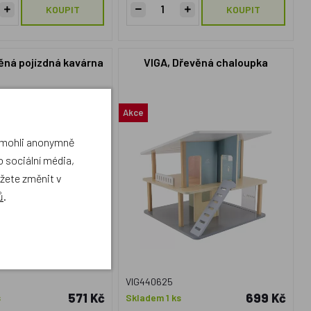
KOUPIT
KOUPIT
ěná pojízdná kavárna
VIGA, Dřevěná chaloupka
Akce
a mohli anonymně
 sociální média,
ůžete změnit v
ů
.
VIG440625
571 Kč
699 Kč
s
Skladem 1 ks