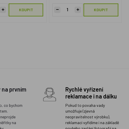
KOUPIT
KOUPIT
y na prvním
Rychlé vyřízení
reklamace i na dálku
o, co bychom
Pokud to povaha vady
ětem.
umožňuje (zjevná
 neprojde
neopravitelnost výrobku),
měřítky na
reklamaci vyřídíme i na základě
ky
pouhého zaslání fotografií na