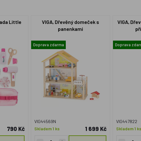
ada Little
VIGA, Dřevěný domeček s
VIGA, Dřev
panenkami
př
Doprava zdarma
Doprava zda
VIG44569N
VIG447822
790 Kč
1 699 Kč
Skladem 1 ks
Skladem 1 k