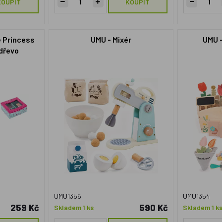
KOUPIT
KOUPIT
e Princess
UMU - Mixér
UMU 
 dřevo
krabičce
UMU1356
UMU1354
259 Kč
590 Kč
Skladem 1 ks
Skladem 1 k