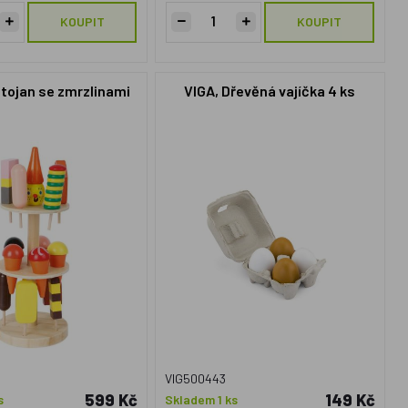
KOUPIT
KOUPIT
tojan se zmrzlinami
VIGA, Dřevěná vajíčka 4 ks
VIG500443
599 Kč
149 Kč
s
Skladem 1 ks