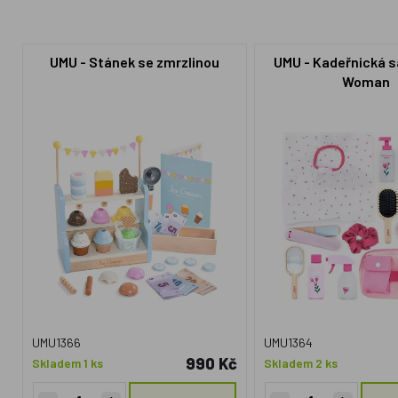
UMU - Stánek se zmrzlinou
UMU - Kadeřnická s
Woman
UMU1366
UMU1364
990 Kč
Skladem 1 ks
Skladem 2 ks