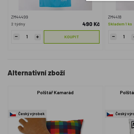
ZM44499
ZM4418
490 Kč
2 týdny
Skladem 1 ks
KOUPIT
Alternativní zboží
Polštář Kamarád
Polšt
Český výrobek
Český výr