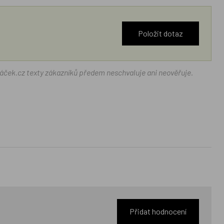
Položit dotaz
ráček.cz texty zákazníků předem neschvaluje ani neověřuje.
Přidat hodnocení