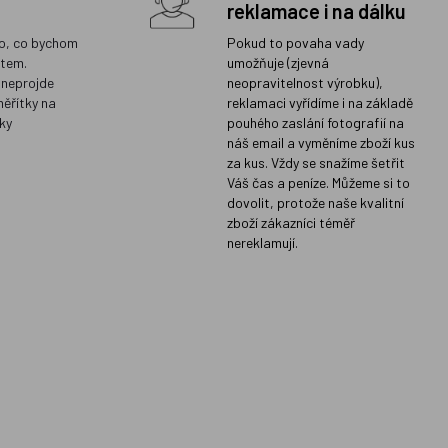
reklamace i na dálku
o, co bychom
Pokud to povaha vady
ětem.
umožňuje (zjevná
 neprojde
neopravitelnost výrobku),
měřítky na
reklamaci vyřídíme i na základě
ky
pouhého zaslání fotografií na
náš email a vyměníme zboží kus
za kus. Vždy se snažíme šetřit
Váš čas a peníze. Můžeme si to
dovolit, protože naše kvalitní
zboží zákazníci téměř
nereklamují.