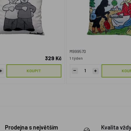
M99957D
329 Kč
1 týden
KOUPIT
KOU
Prodejna s největším
Kvalita vžd