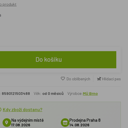
o produkt
a
Do košíku
Do oblíbených
Hlídací pes
:
8590121503488
Věk:
od 0 měsíců
Výrobce:
MÚ Brno
Kdy zboží dostanu?
Na výdejním místě
Prodejna Praha 8
17.08.2026
14.08.2026