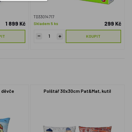
TD33014717
1 899 Kč
299 Kč
Skladem 5 ks
PIT
KOUPIT
, děvče
Polštář 30x30cm Pat&Mat, kutil