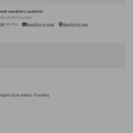
adí manželé Loudínovi
 dlouholetou praxí
296
Napište e-mail
Navštivte nás
(10-17h)
náplň duté vlákno. Pratelný.