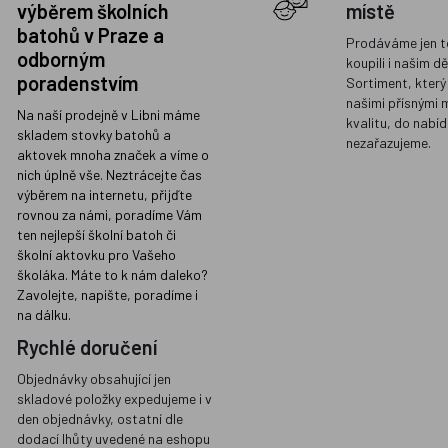
výběrem školních
místě
batohů v Praze a
Prodáváme jen t
odborným
koupili i našim d
poradenstvím
Sortiment, který
našimi přísnými 
Na naší prodejně v Libni máme
kvalitu, do nabíd
skladem stovky batohů a
nezařazujeme.
aktovek mnoha značek a víme o
nich úplně vše. Neztrácejte čas
výběrem na internetu, přijďte
rovnou za námi, poradíme Vám
ten nejlepší školní batoh či
školní aktovku pro Vašeho
školáka. Máte to k nám daleko?
Zavolejte, napište, poradíme i
na dálku.
Rychlé doručení
Objednávky obsahující jen
skladové položky expedujeme i v
den objednávky, ostatní dle
dodací lhůty uvedené na eshopu