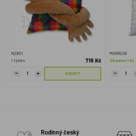
N2801
M99852B
715 Kč
1 týden
Skladem 1 ks
KOUPIT
Rodinný český