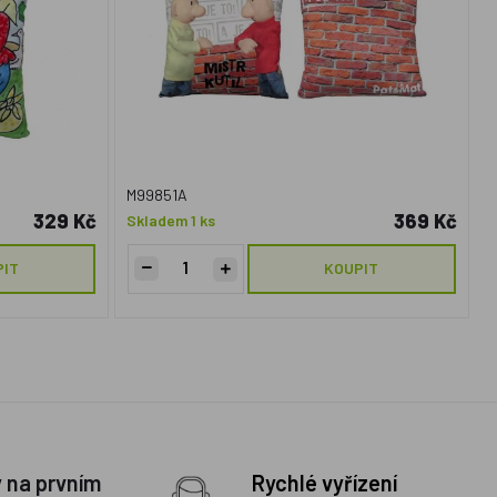
M99851A
329 Kč
369 Kč
Skladem 1 ks
PIT
KOUPIT
y na prvním
Rychlé vyřízení