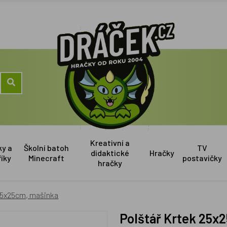
Kreativní a
ky a
Školní batoh
TV
didaktické
Hračky
říky
Minecraft
postavičky
hračky
 25x25cm, mašinka
Polštář Krtek 25