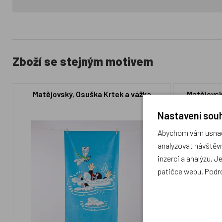
Zboží se stejným motivem
Matějovský, Osuška Krtek a vážka
Matějovsk
Nastavení souh
Abychom vám usnadn
analyzovat návštěvn
inzerci a analýzu. J
patičce webu. Podr