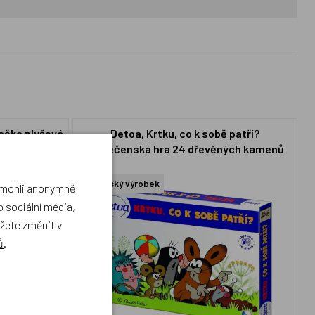
ačka plyšová
Detoa, Krtku, co k sobě patří?
společenská hra 24 dřevěných kamenů
Český výrobek
a mohli anonymně
 sociální média,
ůžete změnit v
ů
.