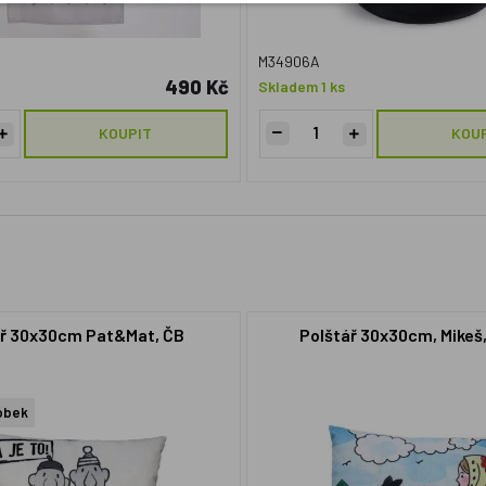
M34906A
490 Kč
Skladem 1 ks
KOUPIT
KOU
ář 30x30cm Pat&Mat, ČB
Polštář 30x30cm, Mikeš
obek