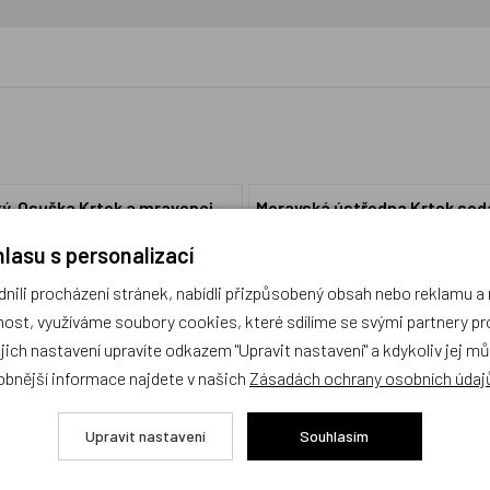
ý, Osuška Krtek a mravenci
Moravská ústředna Krtek sed
- mluvící
lasu s personalizací
Doprava zdarma
ili procházení stránek, nabídli přizpůsobený obsah nebo reklamu 
ost, využíváme soubory cookies, které sdílíme se svými partnery pro
Český výrobek
ejich nastavení upravíte odkazem "Upravit nastavení" a kdykoliv jej m
obnější informace najdete v našich
Zásadách ochrany osobních údaj
Upravit nastavení
Souhlasím