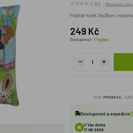
0%
Ohodnotit tent
Polštář Krtek 25x25cm, mašink
249 Kč
1 týden
Dostupnost:
Kód:
M99984A
EAN
Dostupnost a expedice
U Vás doma
17.08.2026