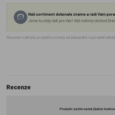
Náš sortiment dokonale známe a rádi Vám pora
Jsme tu vždy rádi pro Vás! Váš rodinný obchod Drá
Recenze v detailu produktu a texty od zákazníků v poradně odrá
Recenze
Produkt zatím nemá žádné hodno