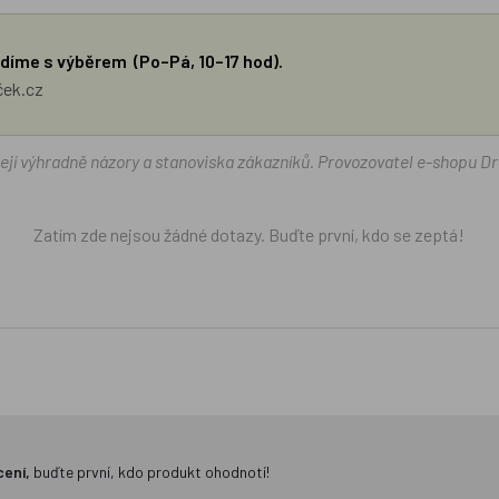
díme s výběrem (Po–Pá, 10–17 hod).
ček.cz
žejí výhradně názory a stanoviska zákazníků. Provozovatel e-shopu D
Zatím zde nejsou žádné dotazy. Buďte první, kdo se zeptá!
cení,
buďte první, kdo produkt ohodnotí!