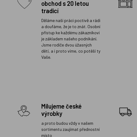
obchod s 20 letou
tradicí
Děláme naši práci poctivě a rádi
a doufáme, že je to znát. Osobní
přístup ke každému zákazníkovi
je základem našeho podnikání.
Jsme rodiče dvou úžasných
dětí, a i proto víme, co potěší ty
Vaše.
Milujeme české
výrobky
a proto budou vždy v našem
sortimentu zaujímat přednostní
místo