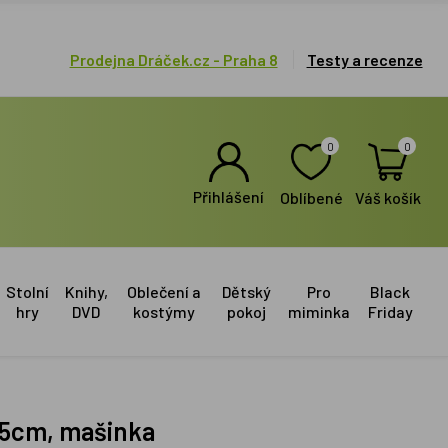
Prodejna Dráček.cz - Praha 8
Testy a recenze
0
0
Přihlášení
Oblíbené
Váš košík
Stolní
Knihy,
Oblečení a
Dětský
Pro
Black
hry
DVD
kostýmy
pokoj
miminka
Friday
x25cm, mašinka