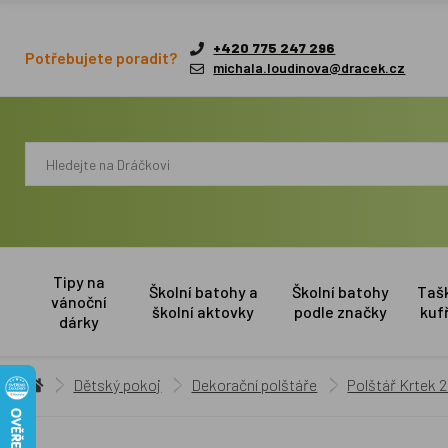
+420 775 247 296
Potřebujete poradit?
michala.loudinova@dracek.cz
Tipy na
Školní batohy a
Školní batohy
Taš
vánoční
školní aktovky
podle značky
kuf
dárky
Dětský pokoj
Dekorační polštáře
Polštář Krtek