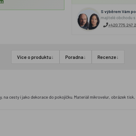
em
S výběrem Vám por
majitelé obchodu s
+420 775 247 
↓
↓
↓
Více o produktu
Poradna
Recenze
na cesty i jako dekorace do pokojíčku. Materiál mikrovelur, obrázek tisk, 