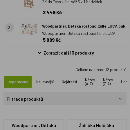
2Kids Toys Učící věž 3 v 1 Medvídek
2 449 Kč
Woodpartner, Dětská rostoucí židle LUCA buk
3.
Woodpartner, Dětská rostoucí židle LUCA
5 099 Kč
buk
Zobrazit
další 3 produkty
Celkem nalezeno
12
produktů
Název
Název
Doporučené
Nejlevnější
Nejdražší
Hodn
(A-Z)
(Z-A)
Filtrace produktů
Woodpartner, Dětská
Židlička Holčička