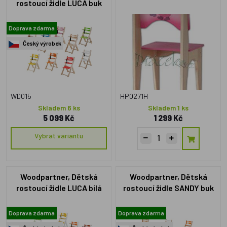
rostoucí židle LUCA buk
Doprava zdarma
Český výrobek
WD015
HP0271H
Skladem 6 ks
Skladem 1 ks
5 099 Kč
1 299 Kč
Vybrat variantu
Woodpartner, Dětská
Woodpartner, Dětská
rostoucí židle LUCA bílá
rostoucí židle SANDY buk
Doprava zdarma
Doprava zdarma