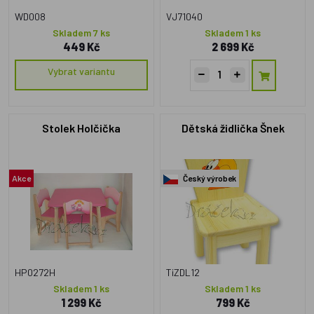
WD008
VJ71040
Skladem 7 ks
Skladem 1 ks
449 Kč
2 699 Kč
Vybrat variantu
Stolek Holčička
Dětská židlička Šnek
Akce
Český výrobek
HP0272H
TiZDL12
Skladem 1 ks
Skladem 1 ks
1 299 Kč
799 Kč