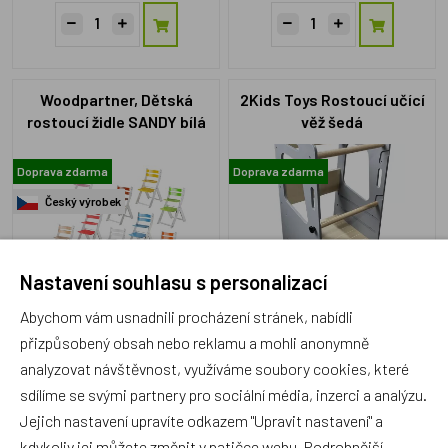
Woodpartner, Dětská
2Kids Toys Rostoucí učící
rostoucí židle SANDY bílá
věž šedá
Doprava zdarma
Doprava zdarma
Český výrobek
Nastavení souhlasu s personalizací
WD018
2D33828
Abychom vám usnadnili procházení stránek, nabídli
Skladem 3 ks
1 týden
přizpůsobený obsah nebo reklamu a mohli anonymně
4 800 Kč
2 089 Kč
analyzovat návštěvnost, využíváme soubory cookies, které
Vybrat variantu
sdílíme se svými partnery pro sociální média, inzerci a analýzu.
Jejich nastavení upravíte odkazem "Upravit nastavení" a
kdykoliv jej můžete změnit v patičce webu. Podrobnější