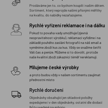
Prodáváme jen to, co bychom koupili i našim dětem.
Sortiment, který neprojde našimi přísnými měřítky
na kvalitu, do nabídky nezařazujeme.
Rychlé vyřízení reklamace i na dálku
Pokud to povaha vady umožňuje (zjevná
neopravitelnost výrobku), reklamaci vyřídíme i na
základě pouhého zaslání fotografií na náš email a
vyměníme zboží kus za kus. Vždy se snažíme šetřit
Váš čas a peníze. Můžeme si to dovolit, protože
naše kvalitní zboží zákazníci téměř nereklamují.
Milujeme české výrobky
a proto budou vždy v našem sortimentu zaujímat
přednostní místo
Rychlé doručení
Objednávky obsahující jen skladové položky
expedujeme i v den objednávky, ostatní dle dodací
lhůty uvedené na eshopu