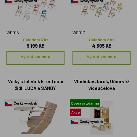
Český výrobek
Český výrobek
WD016
WD017
Skladem 3 ks
Skladem 2 ks
5 199 Kč
4 695 Kč
Vybrat variantu
Vybrat variantu
Velký stoleček k rostoucí
Vladislav Jaroš, Učící věž
židli LUCA a SANDY
víceúčelová
Český výrobek
Doprava zdarma
Akce
Český výrobek