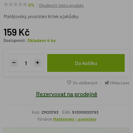
0%
Ohodnotit tento produkt
Matějovský, prostírání Krtek a jahůdky
159 Kč
Skladem 4 ks
Dostupnost:
Do košíku
Do oblíbených
Hlídací pes
Rezervovat na prodejně
Kód:
ZM20793
EAN:
513010020793
Výrobce:
Matějovský - povlečení