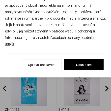
přizpůsobený obsah nebo reklamu a mohli anonymně
Přidat hodnocení
analyzovat návštěvnost, využíváme soubory cookies, které
sdílíme se svými partnery pro sociální média, inzerci a analýzu.
Jejich nastavení upravíte odkazem "Upravit nastavení" a
kdykoliv jej můžete změnit v patičce webu. Podrobnější
informace najdete v našich
Zásadách ochrany osobních
Zboží se stejným motivem
údajů
.
Matějovský, Osuška Krtek a
Matějovský, Osuška Krtek a
vážka
mravenci
Upravit nastavení
Souhlasím
ZM44499
ZM4418