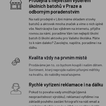
Prodejna s největším výběrem
školních batohů v Praze a
odborným poradenstvím
Na naší prodejně v Libni máme skladem stovky
batohů a aktovek mnoha značek a víme o nich úplně
vše. Neztrácejte čas výběrem na internetu, přijďte
rovnou za námi, poradíme Vám ten nejlepší školní
batoh či školní aktovku pro Vašeho školáka. Máte
to k nám daleko? Zavolejte, napište, poradíme i na
dálku.
Kvalita vždy na prvním místě
Prodáváme jen to, co bychom koupili i našim dětem.
Sortiment, který neprojde našimi přísnými měřítky
na kvalitu, do nabídky nezařazujeme.
Rychlé vyřízení reklamace i na dálku
Pokud to povaha vady umožňuje (zjevná
neopravitelnost výrobku), reklamaci vyřídíme i na
základě pouhého zaslání fotografií na náš email a