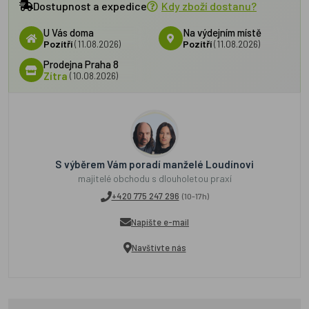
Dostupnost a expedice
Kdy zboží dostanu?
U Vás doma
Na výdejním místě
Pozítří
(11.08.2026)
Pozítří
(11.08.2026)
Prodejna Praha 8
Zítra
(10.08.2026)
S výběrem Vám poradí manželé Loudínovi
majitelé obchodu s dlouholetou praxí
+420 775 247 296
(10-17h)
Napište e-mail
Navštivte nás