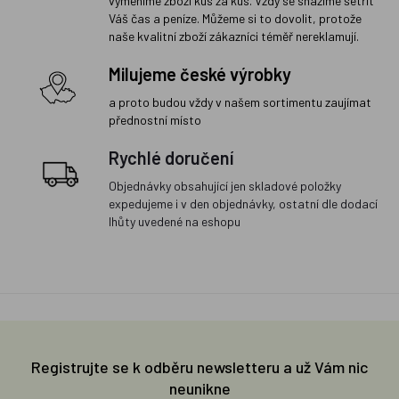
vyměníme zboží kus za kus. Vždy se snažíme šetřit
Váš čas a peníze. Můžeme si to dovolit, protože
naše kvalitní zboží zákazníci téměř nereklamují.
Milujeme české výrobky
a proto budou vždy v našem sortimentu zaujímat
přednostní místo
Rychlé doručení
Objednávky obsahující jen skladové položky
expedujeme i v den objednávky, ostatní dle dodací
lhůty uvedené na eshopu
Registrujte se k odběru newsletteru a už Vám nic
neunikne