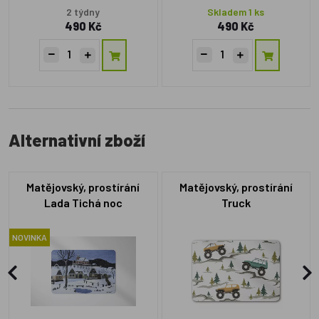
2 týdny
Skladem 1 ks
490 Kč
490 Kč
Alternativní zboží
Matějovský, prostírání
Matějovský, prostírání
Lada Tichá noc
Truck
NOVINKA