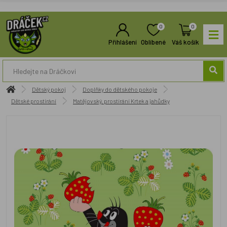
0
0
Přihlášení
Oblíbené
Váš košík
Dětský pokoj
Doplňky do dětského pokoje
Dětské prostírání
Matějovský, prostírání Krtek a jahůdky