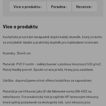
↓
↓
↓
Více o produktu
Poradna
Recenze
Více o produktu
Kuchyňské prostírání nenápadně doplní každý okamžik, který strávíte
ve své jídelně. Ideální a praktický doplněk pro každodenní stolování.
Rozměry: 35x45 cm
Materiál: PVC Frontlit - měkký banner s plošnou hmotností 510 g/m2.
Matný hladký povrch. Spodní strana je bílá. Hrany jsou zaoblené.
Údržba: doporučujeme otírat vlhkou houbičkou se saponátem.
Materiál je certifikován jako B1 dle Německé normy DIN 4102 na
nehořlavost. Fotorealistický tisk je zajištěn HP latexovými inkousty,
které splňují požadavek na ekologický tisk, tyto inkousty jsou