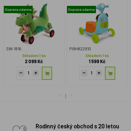
do 20kg
Doprava zdarma
Doprava zdarma
SW-1816
PI9H822910
Skladem 1 ks
Skladem 1 ks
2 099 Kč
1 599 Kč
1
Rodinný český obchod s 20 letou