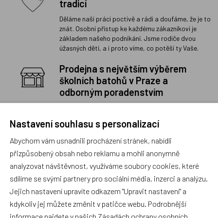
tradicí
Děláme naši práci poctivě a rádi a doufáme, že je to
znát. Osobní přístup ke každému zákazníkovi je
základem našeho podnikání. Jsme rodiče dvou
úžasných dětí, a i proto víme, co potěší ty Vaše.
Prodejna s největším výběrem
školních batohů v Praze a
odborným poradenstvím
Na naší prodejně v Libni máme skladem stovky
batohů a aktovek mnoha značek a víme o nich úplně
Nastavení souhlasu s personalizací
vše. Neztrácejte čas výběrem na internetu, přijďte
rovnou za námi, poradíme Vám ten nejlepší školní
Abychom vám usnadnili procházení stránek, nabídli
batoh či školní aktovku pro Vašeho školáka. Máte
přizpůsobený obsah nebo reklamu a mohli anonymně
to k nám daleko? Zavolejte, napište, poradíme i na
analyzovat návštěvnost, využíváme soubory cookies, které
dálku.
sdílíme se svými partnery pro sociální média, inzerci a analýzu.
Kvalita vždy na prvním místě
Jejich nastavení upravíte odkazem "Upravit nastavení" a
Prodáváme jen to, co bychom koupili i našim dětem.
kdykoliv jej můžete změnit v patičce webu. Podrobnější
Sortiment, který neprojde našimi přísnými měřítky
informace najdete v našich
Zásadách ochrany osobních