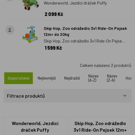
Wonderworld, Jezdící dráček Puffy
značky
Wonderworld
či
Puky
vypadají jako dopravní
prostředky nebo i zvířata. Proto se mohou stát i jezdící
2 099 Kč
hračkou, kterou si děti oblíbí.
Odstrkovadla
mají nejméně tři
kolečka, aby zajišťovala stabilitu nejen odstrkovadla
Skip Hop, Zoo odrážedlo 3v1 Ride-On Pejsek
2.
12m+ do 20kg
samotného, ale také dítěte. Děti zde tedy nemusí klást důraz na
Skip Hop, Zoo odrážedlo 3v1 Ride-On Pejsek
rovnováhu, jako u
odrážedel
.
1 599 Kč
12m+ do 20kg
Celkem nalezeno
2
produktů
Název
Název
Doporučené
Nejlevnější
Nejdražší
Hodn
(A-Z)
(Z-A)
Filtrace produktů
Wonderworld, Jezdící
Skip Hop, Zoo odrážedlo
dráček Puffy
3v1 Ride-On Pejsek 12m+