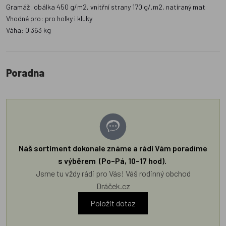
Gramáž: obálka 450 g/m2, vnitřní strany 170 g/,m2, natíraný mat
Vhodné pro: pro holky i kluky
Váha: 0.363 kg
Poradna
Náš sortiment dokonale známe a rádi Vám poradíme
s výběrem (Po–Pá, 10–17 hod).
Jsme tu vždy rádi pro Vás! Váš rodinný obchod
Dráček.cz
Položit dotaz