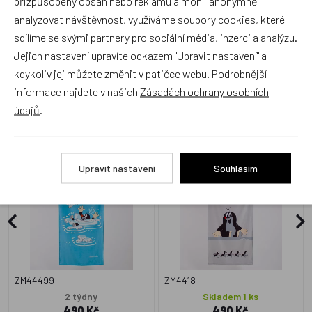
přizpůsobený obsah nebo reklamu a mohli anonymně
analyzovat návštěvnost, využíváme soubory cookies, které
sdílíme se svými partnery pro sociální média, inzerci a analýzu.
Jejich nastavení upravíte odkazem "Upravit nastavení" a
kdykoliv jej můžete změnit v patičce webu. Podrobnější
Zboží se stejným motivem
informace najdete v našich
Zásadách ochrany osobních
údajů
.
Matějovský, Osuška Krtek a
Matějovský, Osuška Krtek a
vážka
mravenci
Upravit nastavení
Souhlasím
ZM44499
ZM4418
2 týdny
Skladem 1 ks
490 Kč
490 Kč