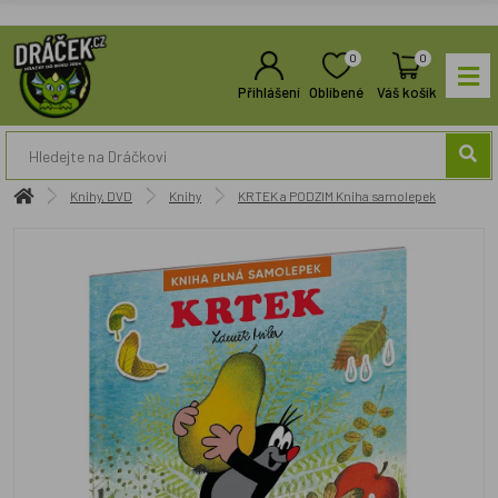
0
0
Přihlášení
Oblíbené
Váš košík
Knihy, DVD
Knihy
KRTEK a PODZIM Kniha samolepek