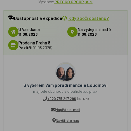
Výrobce:
PRESCO GROUP, a.s.
Dostupnost a expedice
Kdy zboží dostanu?
U Vás doma
Na výdejním místě
11.08.2026
11.08.2026
Prodejna Praha 8
Pozítří
(10.08.2026)
S výběrem Vám poradí manželé Loudínovi
majitelé obchodu s dlouholetou praxí
+420 775 247 296
(10-17h)
Napište e-mail
Navštivte nás