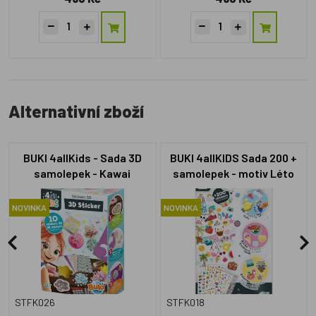
Alternativní zboží
BUKI 4allKids - Sada 3D
BUKI 4allKIDS Sada 200 +
samolepek - Kawai
samolepek - motiv Léto
NOVINKA
NOVINKA
STFK026
STFK018