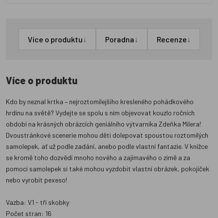
↓
↓
↓
Více o produktu
Poradna
Recenze
Více o produktu
Kdo by neznal krtka – nejroztomilejšího kresleného pohádkového
hrdinu na světě? Vydejte se spolu s ním objevovat kouzlo ročních
období na krásných obrázcích geniálního výtvarníka Zdeňka Milera!
Dvoustránkové scenerie mohou děti dolepovat spoustou roztomilých
samolepek, ať už podle zadání, anebo podle vlastní fantazie. V knížce
se kromě toho dozvědí mnoho nového a zajímavého o zimě a za
pomoci samolepek si také mohou vyzdobit vlastní obrázek, pokojíček
nebo vyrobit pexeso!
Vazba: V1 - tři skobky
Počet stran: 16