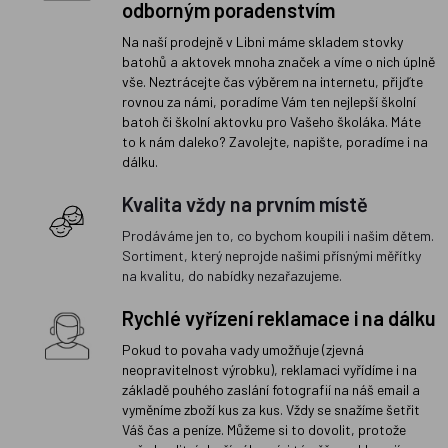
odborným poradenstvím
Na naší prodejně v Libni máme skladem stovky
batohů a aktovek mnoha značek a víme o nich úplně
vše. Neztrácejte čas výběrem na internetu, přijďte
rovnou za námi, poradíme Vám ten nejlepší školní
batoh či školní aktovku pro Vašeho školáka. Máte
to k nám daleko? Zavolejte, napište, poradíme i na
dálku.
Kvalita vždy na prvním místě
Prodáváme jen to, co bychom koupili i našim dětem.
Sortiment, který neprojde našimi přísnými měřítky
na kvalitu, do nabídky nezařazujeme.
Rychlé vyřízení reklamace i na dálku
Pokud to povaha vady umožňuje (zjevná
neopravitelnost výrobku), reklamaci vyřídíme i na
základě pouhého zaslání fotografií na náš email a
vyměníme zboží kus za kus. Vždy se snažíme šetřit
Váš čas a peníze. Můžeme si to dovolit, protože