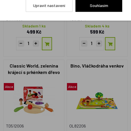
Upravit nastavení
Souhlasím
DTA11683
TD512041
Skladem 1 ks
Skladem 4 ks
499 Kč
599 Kč
Classic World, zelenina
Bino, Vláčkodráha venkov
krájecí s prkénkem dřevo
16ks
Akce
Akce
TD512006
OL82206