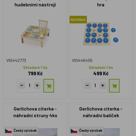
hudebními nástroji
hra
NOVINKA
VIG442773
VIG446405
Skladem 1 ks
Skladem 1 ks
799 Kč
499 Kč
Gerlichova citerka -
Gerlichova citerka -
náhradní struny 4ks
náhradní balíček
Český výrobek
Český výrobek