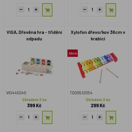
VIGA, Dřevěná hra - třídění
Xylofon dřevo/kov 36cm v
odpadu
krabici
Akce
VIG445040
TD00512054
Skladem 2 ks
Skladem 2 ks
399 Kč
299 Kč