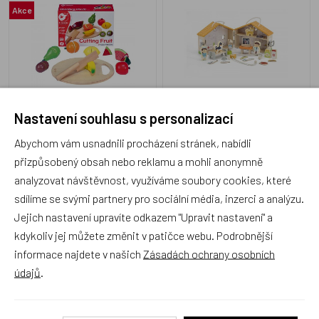
Akce
TD512005
VIG445583
Nastavení souhlasu s personalizací
Skladem 2 ks
Skladem 1 ks
299 Kč
579 Kč
Abychom vám usnadnili procházení stránek, nabídli
přizpůsobený obsah nebo reklamu a mohli anonymně
analyzovat návštěvnost, využíváme soubory cookies, které
sdílíme se svými partnery pro sociální média, inzerci a analýzu.
Jejich nastavení upravíte odkazem "Upravit nastavení" a
Dřevěný stůl s nářadím
Classic World, Nářadí
kdykoliv jej můžete změnit v patičce webu. Podrobnější
dřevěné 35 ks v dřevěném
kufříku
informace najdete v našich
Zásadách ochrany osobních
Český výrobek
údajů
.