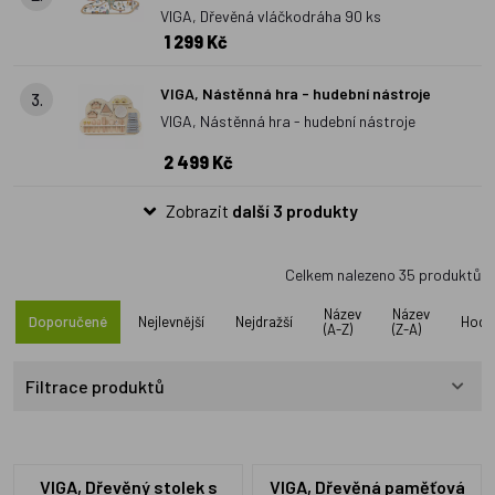
VIGA, Dřevěná vláčkodráha 90 ks
1 299 Kč
VIGA, Nástěnná hra - hudební nástroje
3.
VIGA, Nástěnná hra - hudební nástroje
2 499 Kč
Zobrazit
další 3 produkty
Celkem nalezeno
35
produktů
Název
Název
Doporučené
Nejlevnější
Nejdražší
Hodn
(A-Z)
(Z-A)
Filtrace produktů
VIGA, Dřevěný stolek s
VIGA, Dřevěná paměťová