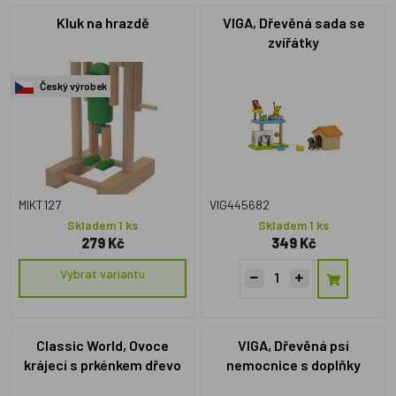
Kluk na hrazdě
VIGA, Dřevěná sada se
zvířátky
Český výrobek
MIKT127
VIG445682
Skladem 1 ks
Skladem 1 ks
279 Kč
349 Kč
Vybrat variantu
Classic World, Ovoce
VIGA, Dřevěná psí
krájecí s prkénkem dřevo
nemocnice s doplňky