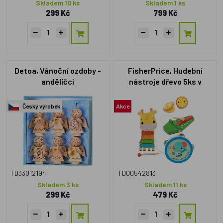
Skladem 10 ks
Skladem 1 ks
299 Kč
799 Kč
Detoa, Vánoční ozdoby -
FisherPrice, Hudební
andělíčci
nástroje dřevo 5ks v
krabici 26x17x7cm
Český výrobek
Akce
TD33012194
TD00542813
Skladem 3 ks
Skladem 11 ks
299 Kč
479 Kč