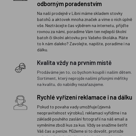
odborným poradenstvím
Na naší prodejně v Libni máme skladem stovky
batohů a aktovek mnoha značek a víme o nich úplně
vše. Neztrácejte čas výběrem na internetu, přijďte
rovnou za námi, poradíme Vám ten nejlepší školní
batoh či školní aktovku pro Vašeho školáka. Máte
to k nám daleko? Zavolejte, napište, poradíme i na
dálku.
Kvalita vždy na prvním místě
Prodáváme jen to, co bychom koupili i našim dětem.
Sortiment, který neprojde našimi přísnými měřítky
na kvalitu, do nabídky nezařazujeme.
Rychlé vyřízení reklamace i na dálku
Pokud to povaha vady umožňuje (zjevná
neopravitelnost výrobku), reklamaci vyřídíme i na
základě pouhého zaslání fotografií na náš email a
vyměníme zboží kus za kus. Vždy se snažíme šetřit
Váš čas a peníze. Můžeme si to dovolit, protože