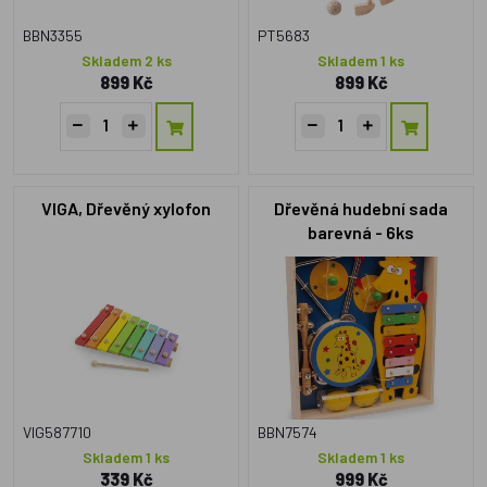
BBN3355
PT5683
Skladem 2 ks
Skladem 1 ks
899 Kč
899 Kč
VIGA, Dřevěný xylofon
Dřevěná hudební sada
barevná - 6ks
VIG587710
BBN7574
Skladem 1 ks
Skladem 1 ks
339 Kč
999 Kč