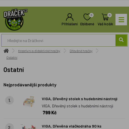
0
0
Přihlášení
Oblíbené
Váš košík
Kreativní a didaktické hračky
Dřevěné hračky
Ostatní
Ostatní
Nejprodávanější produkty
VIGA, Dřevěný stolek s hudebními nástroji
1.
VIGA, Dřevěný stolek s hudebními nástroji
799 Kč
VIGA, Dřevěná vláčkodráha 90 ks
2.