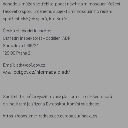
dohodou, může spotřebitel podat návrh na mimosoudní řešení
takového sporu určenému subjektu mimosoudního řešení
spotřebitelských sporů, kterým je
Česká obchodní inspekce
Ústřední inspektorát - oddělení ADR
Gorazdova 1969/24
120 00 Praha 2
Email: adr@coi.gov.cz
Web:
coi.gov.cz/informace-o-adr/
Spotřebitel může využít rovněž platformu pro řešení sporů
online, která je zřízena Evropskou komisí na adrese:
https://consumer-redress.ec.europa.eu/index_cs