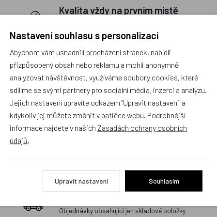
Kvalita vždy na prvním místě
Prodáváme jen to, co bychom koupili i našim dětem.
Nastavení souhlasu s personalizací
Sortiment, který neprojde našimi přísnými měřítky
na kvalitu, do nabídky nezařazujeme.
Abychom vám usnadnili procházení stránek, nabídli
Rychlé vyřízení reklamace i na dálku
přizpůsobený obsah nebo reklamu a mohli anonymně
analyzovat návštěvnost, využíváme soubory cookies, které
Pokud to povaha vady umožňuje (zjevná
sdílíme se svými partnery pro sociální média, inzerci a analýzu.
neopravitelnost výrobku), reklamaci vyřídíme i na
základě pouhého zaslání fotografií na náš email a
Jejich nastavení upravíte odkazem "Upravit nastavení" a
vyměníme zboží kus za kus. Vždy se snažíme šetřit
kdykoliv jej můžete změnit v patičce webu. Podrobnější
Váš čas a peníze. Můžeme si to dovolit, protože
informace najdete v našich
Zásadách ochrany osobních
naše kvalitní zboží zákazníci téměř nereklamují.
údajů
.
Milujeme české výrobky
a proto budou vždy v našem sortimentu zaujímat
přednostní místo
Upravit nastavení
Souhlasím
Rychlé doručení
Objednávky obsahující jen skladové položky