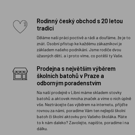
Rodinný český obchod s 20 letou
tradicí
Děláme naši práci poctivě a rádi a doufáme, že je to
znát. Osobní přístup ke každému zákazníkovi je
základem našeho podnikání. Jsme rodiče dvou
úžasných dětí, a i proto víme, co potěší ty Vaše.
Prodejna s největším výběrem
školních batohů v Praze a
odborným poradenstvím
Na naší prodejně v Libni máme skladem stovky
batohů a aktovek mnoha značek a víme o nich úplně
vše. Neztrácejte čas výběrem na internetu, přijďte
rovnou za námi, poradíme Vám ten nejlepší školní
batoh či školní aktovku pro Vašeho školáka. Máte
to k nám daleko? Zavolejte, napište, poradíme i na
dálku.