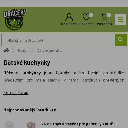
0
0
Přihlášení
Oblíbené
Váš košík
Hračky
Dětské kuchyňky
Dětské kuchyňky
Dětské kuchyňky
jsou tvůrčím a kreativním prostředím
především pro malé slečny. V rámci dětských
dřevěných
kuchyněk
lze vařit s rozličným
kuchyňským nádobím
, které
Zobrazit více
lze libovolně vybírat. Sortiment
kuchyňského nádobí
je
skutečně široký. Mladé slečny mohou na dřevěném prkénku
krájet dřevěnou zeleninu, na které se ji zároveň mohou učit
Nejprodávanější produkty
poznávat. Pro přípravu pokrmů pro návštěvy lze využít
2Kids Toys Domeček pro panenky v kufříku
rozličného dřevěného náčiní na pečení. Návštěvy kamarádek lze
1.