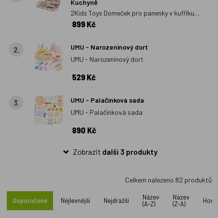
Kuchyně
pohostit také narozeninovým dortem nebo dřevěnou pizzou.
2Kids Toys Domeček pro panenky v kufříku
Dětské čajové sety mohou být pak využité i k reálnému pití
899 Kč
Kuchyně
čajů. Děti tak hravou formou mohou doplňovat tekutiny a
zároveň se bavit. Velké
dřevěné kuchyňky
od Makra vytvoří v
UMU - Narozeninový dort
2.
každé školce perfektní hrací koutek pro malé hospodyňky.
UMU - Narozeninový dort
529 Kč
UMU - Palačinková sada
3.
UMU - Palačinková sada
890 Kč
Zobrazit
další 3 produkty
Celkem nalezeno
82
produktů
Název
Název
Doporučené
Nejlevnější
Nejdražší
Hodn
(A-Z)
(Z-A)