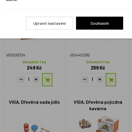
sendvič
NOVINKA
Upravit nastavení
Souhlasím
VIG508104
VIG445286
Skladem 1 ks
Skladem 1 ks
249 Kč
259 Kč
VIGA, Dřevěná sada jídlo
VIGA, Dřevěná pojízdná
kavárna