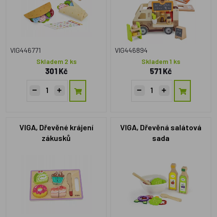
VIG446771
VIG446894
Skladem 2 ks
Skladem 1 ks
301 Kč
571 Kč
VIGA, Dřevěné krájení
VIGA, Dřevěná salátová
zákusků
sada