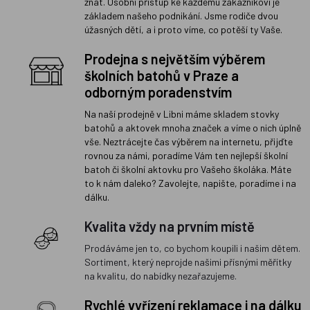
znát. Osobní přístup ke každému zákazníkovi je
základem našeho podnikání. Jsme rodiče dvou
úžasných dětí, a i proto víme, co potěší ty Vaše.
Prodejna s největším výběrem
školních batohů v Praze a
odborným poradenstvím
Na naší prodejně v Libni máme skladem stovky
batohů a aktovek mnoha značek a víme o nich úplně
vše. Neztrácejte čas výběrem na internetu, přijďte
rovnou za námi, poradíme Vám ten nejlepší školní
batoh či školní aktovku pro Vašeho školáka. Máte
to k nám daleko? Zavolejte, napište, poradíme i na
dálku.
Kvalita vždy na prvním místě
Prodáváme jen to, co bychom koupili i našim dětem.
Sortiment, který neprojde našimi přísnými měřítky
na kvalitu, do nabídky nezařazujeme.
Rychlé vyřízení reklamace i na dálku