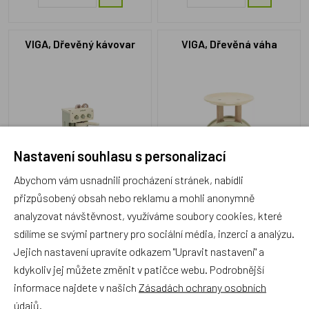
VIGA, Dřevěný kávovar
VIGA, Dřevěná váha
Nastavení souhlasu s personalizací
Abychom vám usnadnili procházení stránek, nabídli
VIG442162
VIG442438
přizpůsobený obsah nebo reklamu a mohli anonymně
Skladem 2 ks
Skladem 1 ks
analyzovat návštěvnost, využíváme soubory cookies, které
399 Kč
239 Kč
sdílíme se svými partnery pro sociální média, inzerci a analýzu.
Jejich nastavení upravíte odkazem "Upravit nastavení" a
kdykoliv jej můžete změnit v patičce webu. Podrobnější
informace najdete v našich
Zásadách ochrany osobních
VIGA, Dřevěný hamburger a
VIGA, Dřevěné zmrzliny
údajů
.