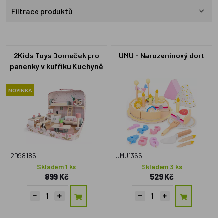
Filtrace produktů
2Kids Toys Domeček pro
UMU - Narozeninový dort
panenky v kufříku Kuchyně
NOVINKA
2D98185
UMU1365
Skladem 1 ks
Skladem 3 ks
899 Kč
529 Kč