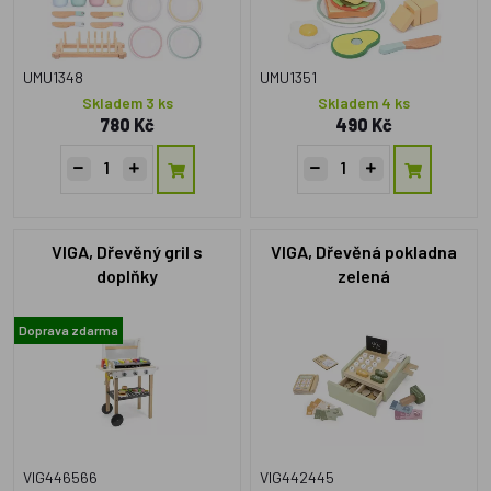
UMU1348
UMU1351
Skladem 3 ks
Skladem 4 ks
780 Kč
490 Kč
VIGA, Dřevěný gril s
VIGA, Dřevěná pokladna
doplňky
zelená
Doprava zdarma
VIG446566
VIG442445