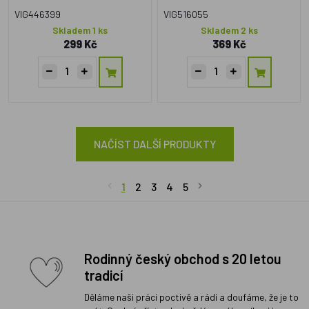
VIG446399
VIG516055
Skladem 1 ks
Skladem 2 ks
299 Kč
369 Kč
NAČÍST DALŠÍ PRODUKTY
1
2
3
4
5
Rodinný český obchod s 20 letou
tradicí
Děláme naši práci poctivě a rádi a doufáme, že je to