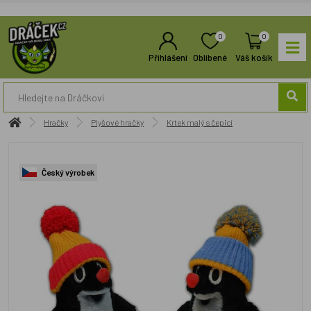
0
0
Přihlášení
Oblíbené
Váš košík
Hračky
Plyšové hračky
Krtek malý s čepicí
Český výrobek