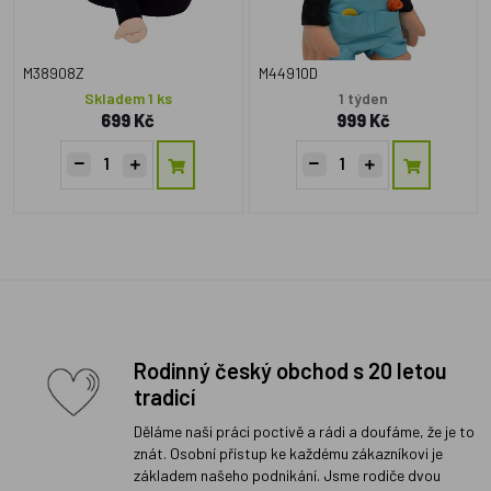
M38908Z
M44910D
Skladem 1 ks
1 týden
699 Kč
999 Kč
Rodinný český obchod s 20 letou
tradicí
Děláme naši práci poctivě a rádi a doufáme, že je to
znát. Osobní přístup ke každému zákazníkovi je
základem našeho podnikání. Jsme rodiče dvou