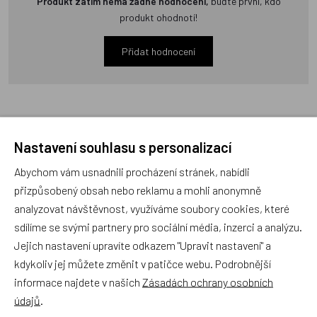
Produkt zatím nemá žádné hodnocení,
buďte první, kdo
produkt ohodnotí!
Přidat hodnocení
Nastavení souhlasu s personalizací
Zboží se stejným motivem
Abychom vám usnadnili procházení stránek, nabídli
přizpůsobený obsah nebo reklamu a mohli anonymně
Matějovský, Osuška Krtek a
Matějovský, Osuška Krtek a
analyzovat návštěvnost, využíváme soubory cookies, které
vážka
mravenci
sdílíme se svými partnery pro sociální média, inzerci a analýzu.
Jejich nastavení upravíte odkazem "Upravit nastavení" a
kdykoliv jej můžete změnit v patičce webu. Podrobnější
informace najdete v našich
Zásadách ochrany osobních
údajů
.