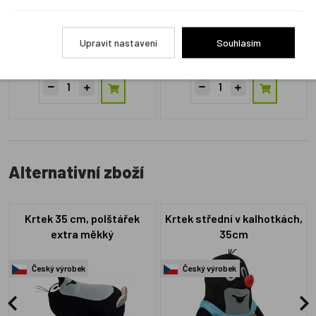
ZM44499
ZM4418
Upravit nastavení
Souhlasím
2 týdny
Skladem 1 ks
490 Kč
490 Kč
Alternativní zboží
Krtek 35 cm, polštářek
Krtek střední v kalhotkách,
extra měkký
35cm
Český výrobek
Český výrobek