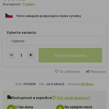
1 týden
Dostupnost:
Tímto nákupem podporujete české výrobky
Vyberte variantu
Vyberte variantu
Do oblíbených
Hlídací pes
Kód:
M45906
Věk:
od 0 měsíců
Výrobce:
MÚ Brno
Dostupnost a expedice
Kdy zboží dostanu?
U Vás doma
Na výdejním místě