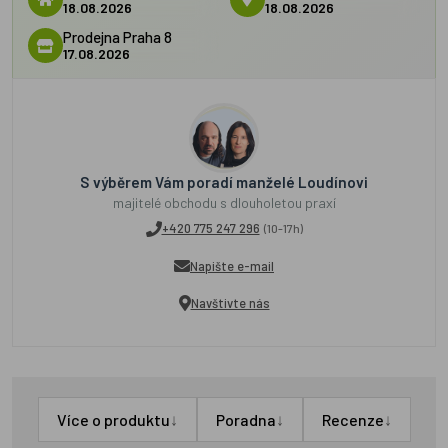
18.08.2026
18.08.2026
Prodejna Praha 8
17.08.2026
S výběrem Vám poradí manželé Loudínovi
majitelé obchodu s dlouholetou praxí
+420 775 247 296
(10-17h)
Napište e-mail
Navštivte nás
↓
↓
↓
Více o produktu
Poradna
Recenze