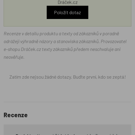
Dráček.cz
Položit dotaz
Recenze v detailu produktu a texty od zákazníků v poradně
odrážejí výhradně názory a stanoviska zákazníků. Provozovatel
e-shopu Dráček.cz texty zákazníků předem neschvaluje ani
neověřuje.
Zatím zde nejsou žádné dotazy. Buďte první, kdo se zeptá!
Recenze