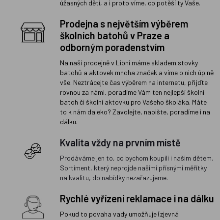
úžasných dětí, a i proto víme, co potěší ty Vaše.
Prodejna s největším výběrem
školních batohů v Praze a
odborným poradenstvím
Na naší prodejně v Libni máme skladem stovky
batohů a aktovek mnoha značek a víme o nich úplně
vše. Neztrácejte čas výběrem na internetu, přijďte
rovnou za námi, poradíme Vám ten nejlepší školní
batoh či školní aktovku pro Vašeho školáka. Máte
to k nám daleko? Zavolejte, napište, poradíme i na
dálku.
Kvalita vždy na prvním místě
Prodáváme jen to, co bychom koupili i našim dětem.
Sortiment, který neprojde našimi přísnými měřítky
na kvalitu, do nabídky nezařazujeme.
Rychlé vyřízení reklamace i na dálku
Pokud to povaha vady umožňuje (zjevná