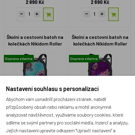
2 890 Kč
2 690 Kč
Školní a cestovní batoh na
Školní a cestovní batoh na
kolečkách Nikidom Roller
kolečkách Nikidom Roller
UP Oceania (19l)
UP Bloom XL (27l)
Doprava zdarma
Doprava zdarma
Nastavení souhlasu s personalizací
Abychom vám usnadnili procházení stránek, nabídli
NKD9608
NKD9655
Skladem 1 ks
Skladem 1 ks
přizpůsobený obsah nebo reklamu a mohli anonymně
2 790 Kč
2 990 Kč
analyzovat návštěvnost, využíváme soubory cookies, které
sdílíme se svými partnery pro sociální média, inzerci a analýzu.
Jejich nastavení upravíte odkazem "Upravit nastavení" a