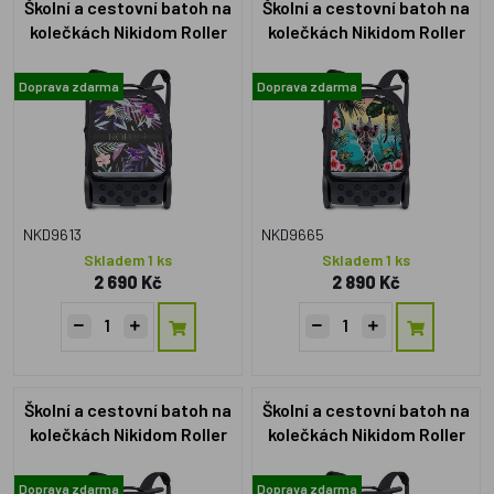
Školní a cestovní batoh na
Školní a cestovní batoh na
kolečkách Nikidom Roller
kolečkách Nikidom Roller
UP Tropic černá (19l)
UP Safari XL (27l) černá
Doprava zdarma
Doprava zdarma
NKD9613
NKD9665
Skladem 1 ks
Skladem 1 ks
2 690 Kč
2 890 Kč
Školní a cestovní batoh na
Školní a cestovní batoh na
kolečkách Nikidom Roller
kolečkách Nikidom Roller
UP CAMO (19l)
UP Ozzie XL (27l)
Doprava zdarma
Doprava zdarma