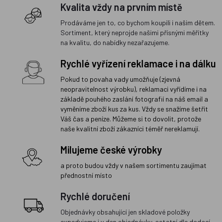
Kvalita vždy na prvním místě
Prodáváme jen to, co bychom koupili i našim dětem.
Sortiment, který neprojde našimi přísnými měřítky
na kvalitu, do nabídky nezařazujeme.
Rychlé vyřízení reklamace i na dálku
Pokud to povaha vady umožňuje (zjevná
neopravitelnost výrobku), reklamaci vyřídíme i na
základě pouhého zaslání fotografií na náš email a
vyměníme zboží kus za kus. Vždy se snažíme šetřit
Váš čas a peníze. Můžeme si to dovolit, protože
naše kvalitní zboží zákazníci téměř nereklamují.
Milujeme české výrobky
a proto budou vždy v našem sortimentu zaujímat
přednostní místo
Rychlé doručení
Objednávky obsahující jen skladové položky
expedujeme i v den objednávky, ostatní dle dodací