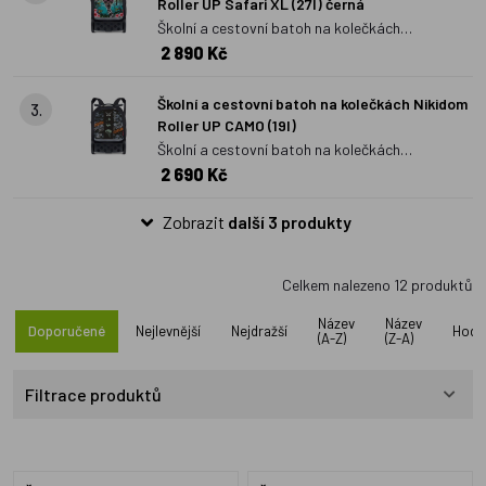
Roller UP Safari XL (27l) černá
Školní a cestovní batoh na kolečkách
2 890 Kč
Nikidom Roller UP Safari XL (27l) černá
Školní a cestovní batoh na kolečkách Nikidom
3.
Roller UP CAMO (19l)
Školní a cestovní batoh na kolečkách
2 690 Kč
Nikidom Roller UP CAMO (19l)
Zobrazit
další 3 produkty
Celkem nalezeno
12
produktů
Název
Název
Doporučené
Nejlevnější
Nejdražší
Hodn
(A-Z)
(Z-A)
Filtrace produktů