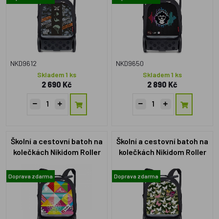
NKD9612
NKD9650
Skladem 1 ks
Skladem 1 ks
2 690 Kč
2 890 Kč
Školní a cestovní batoh na
Školní a cestovní batoh na
kolečkách Nikidom Roller
kolečkách Nikidom Roller
UP Supergirl (19l)
UP Butterfly camo (19l)
Doprava zdarma
Doprava zdarma