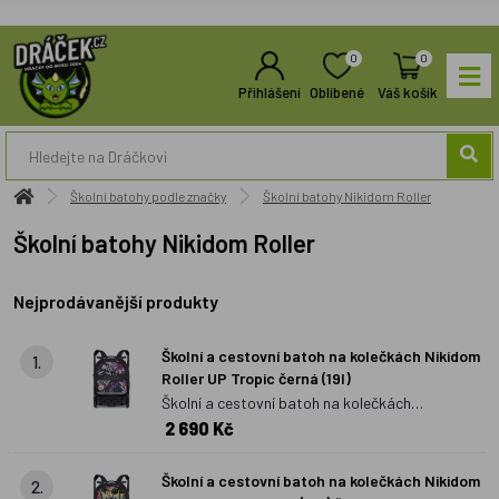
0
0
Přihlášení
Oblíbené
Váš košík
Školní batohy podle značky
Školní batohy Nikidom Roller
Školní batohy Nikidom Roller
Nejprodávanější produkty
Školní a cestovní batoh na kolečkách Nikidom
1.
Roller UP Tropic černá (19l)
Školní a cestovní batoh na kolečkách
2 690 Kč
Nikidom Roller UP Tropic černá (19l)
Školní a cestovní batoh na kolečkách Nikidom
2.