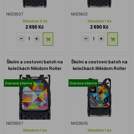
NKD9607
NKD9603
Skladem 2 ks
Skladem 1 ks
2 690 Kč
2 690 Kč
Školní a cestovní batoh na
Školní a cestovní batoh na
kolečkách Nikidom Roller
kolečkách Nikidom Roller
UP Supergirl XL (27l)
UP Reef (19l) černá
Doprava zdarma
Doprava zdarma
NKD9657
NKD9606
Skladem 1 ks
Skladem 1 ks