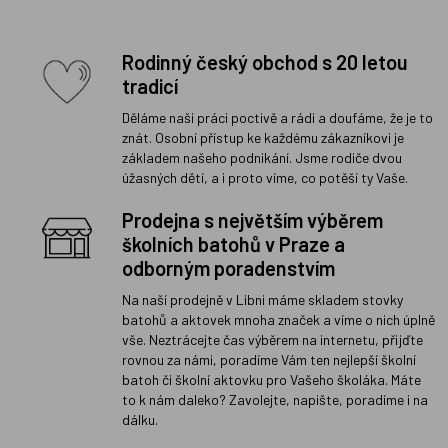
Rodinný český obchod s 20 letou
tradicí
Děláme naši práci poctivě a rádi a doufáme, že je to
znát. Osobní přístup ke každému zákazníkovi je
základem našeho podnikání. Jsme rodiče dvou
úžasných dětí, a i proto víme, co potěší ty Vaše.
Prodejna s největším výběrem
školních batohů v Praze a
odborným poradenstvím
Na naší prodejně v Libni máme skladem stovky
batohů a aktovek mnoha značek a víme o nich úplně
vše. Neztrácejte čas výběrem na internetu, přijďte
rovnou za námi, poradíme Vám ten nejlepší školní
batoh či školní aktovku pro Vašeho školáka. Máte
to k nám daleko? Zavolejte, napište, poradíme i na
dálku.