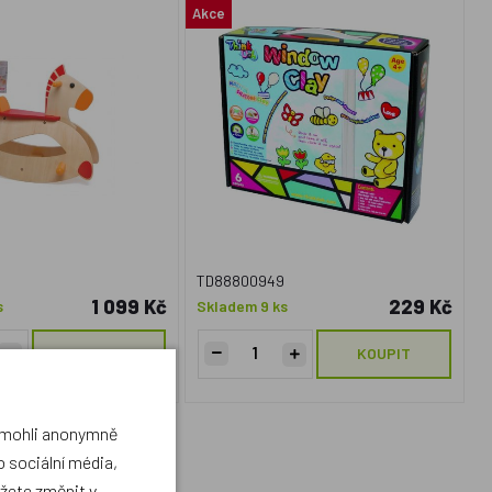
Akce
TD88800949
1 099 Kč
229 Kč
s
Skladem 9 ks
KOUPIT
KOUPIT
a mohli anonymně
 sociální média,
ůžete změnit v