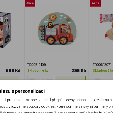
Akce
Akce
TD00512109
TD00512071
599 Kč
299 Kč
Skladem 4 ks
Skladem 3 k
KOUPIT
KOUPIT
lasu s personalizací
ili procházení stránek, nabídli přizpůsobený obsah nebo reklamu 
ost, využíváme soubory cookies, které sdílíme se svými partnery pro
ejich nastavení upravíte odkazem "Upravit nastavení" a kdykoliv jej m