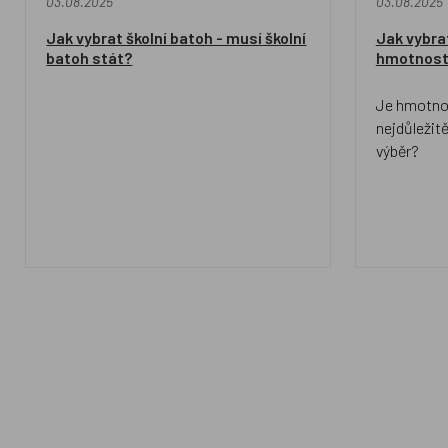
03.08.2025
03.08.2025
Jak vybrat školní batoh - musí školní
Jak vybrat
batoh stát?
hmotnost 
Je hmotno
nejdůležitě
výběr?