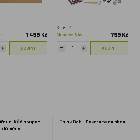
ST5437
1 499 Kč
799 Kč
ks
Skladem 6 ks
KOUPIT
KOUPIT
World, Kůň houpací
Think Doh - Dekorace na okna
dřevěný