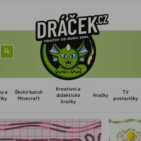
Kreativní a
ky a
Školní batoh
TV
didaktické
Hračky
říky
Minecraft
postavičky
hračky