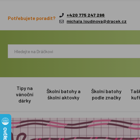
+420 775 247 296
Potřebujete poradit?
michala.loudinova@dracek.cz
Tipy na
Školní batohy a
Školní batohy
Taš
vánoční
školní aktovky
podle značky
kuf
dárky