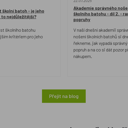
22.07.2025
Akademie správného noše
 školní batoh - je jeho
školního batohu - díl 2. - 
to nejdůležitější?
popruhy
st školního batohu
V naší dnešní akademii sprá
jším kritériem pro jeho
nošení školních batohů si dn
řekneme, jak vypadá správný ramenn
popruh a na co si dát pozor p
nákupem.
Přejít na blog