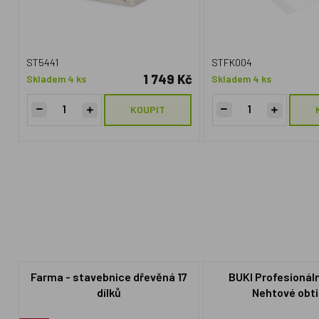
ST5441
STFK004
1 749 Kč
Skladem 4 ks
Skladem 4 ks
KOUPIT
Farma - stavebnice dřevěná 17
BUKI Profesionáln
dílků
Nehtové obt