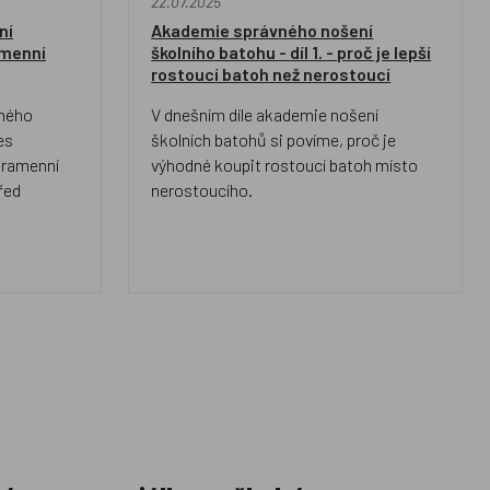
22.07.2025
ní
Akademie správného nošení
ramenní
školního batohu - díl 1. - proč je lepší
rostoucí batoh než nerostoucí
vného
V dnešním díle akademie nošení
es
školních batohů si povíme, proč je
í
výhodné koupit rostoucí batoh místo
řed
nerostoucího.