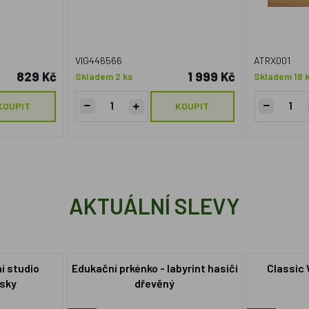
VIG446566
ATRX001
829 Kč
1 999 Kč
Skladem 2 ks
Skladem 18 
KOUPIT
KOUPIT
AKTUÁLNÍ SLEVY
í studio
Edukační prkénko - labyrint hasiči
Classic 
isky
dřevěný