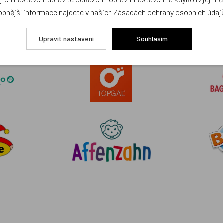
obnější informace najdete v našich
Zásadách ochrany osobních údaj
NAŠE ZNAČKY
Upravit nastavení
Souhlasím