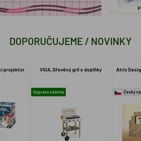
P
DOPORUČUJEME / NOVINKY
cí projektor
VIGA, Dřevěný gril s doplňky
Atrix Desig
Doprava zdarma
Český vý