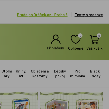
Prodejna Dráček.cz - Praha 8
Testy a recenze
0
0
Přihlášení
Oblíbené
Váš košík
Stolní
Knihy,
Oblečení a
Dětský
Pro
Black
hry
DVD
kostýmy
pokoj
miminka
Friday