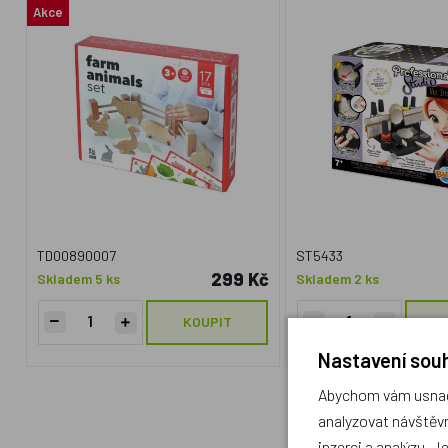
Akce
TD00890007
ST5433
299 Kč
Skladem 5 ks
Skladem 2 ks
KOUPIT
Nastavení souh
Abychom vám usnadn
analyzovat návštěvn
inzerci a analýzu. J