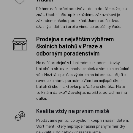
Děláme naši práci poctivě a rádi a doufáme, že je to
znát. Osobní přístup ke každému zákazníkovi je
základem našeho podnikání. Jsme rodiče dvou
úžasných dětí, a i proto víme, co potěší ty Vaše.
Prodejna s největším výběrem
školních batohů v Praze a
odborným poradenstvím
Na naší prodejně v Libni máme skladem stovky
batohů a aktovek mnoha značek a víme o nich úplně
vše. Neztrácejte čas výběrem na internetu, přijďte
rovnou za námi, poradíme Vám ten nejlepší školní
batoh či školní aktovku pro Vašeho školáka. Máte
to k nám daleko? Zavolejte, napište, poradíme i na
dálku.
Kvalita vždy na prvním místě
Prodáváme jen to, co bychom koupili i našim dětem.
Sortiment, který neprojde našimi přísnými měřítky
na kvalitu, do nabídky nezařazujeme.