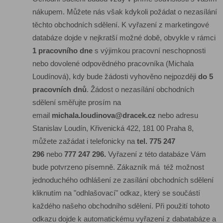
nákupem. Můžete nás však kdykoli požádat o nezasílání
těchto obchodních sdělení. K vyřazení z marketingové
databáze dojde v nejkratší možné době, obvykle v rámci
1 pracovního dne
s výjimkou pracovní neschopnosti
nebo dovolené odpovědného pracovníka (Michala
Loudínová), kdy bude žádosti vyhověno nejpozději
do 5
pracovních dnů
. Žádost o nezasílání obchodních
sdělení směřujte prosím na
email
michala.loudinova@dracek.cz
nebo adresu
Stanislav Loudín, Křivenická 422, 181 00 Praha 8,
můžete zažádat i telefonicky na
tel. 775 247
296
nebo
777 247 296.
Vyřazení z této databáze Vám
bude potvrzeno písemně. Zákazník má též možnost
jednoduchého odhlášení ze zasílání obchodních sdělení
kliknutím na "odhlašovací" odkaz, který se součástí
každého našeho obchodního sdělení. Při použití tohoto
odkazu dojde k automatickému vyřazení z dabatabáze a