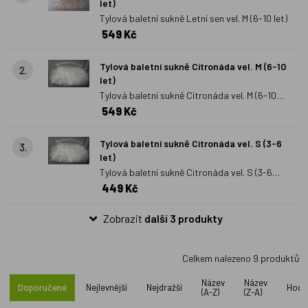
let)
doporučeného věkového rozmezí jednotlivých výrobků.
Tylové
Tylová baletní sukně Letní sen vel. M (6-10 let)
sukně
svým zdobením mohou připomínat různé motivy z
549 Kč
přírody.
Tylová baletní sukně Citronáda vel. M (6-10
2.
let)
Tylová baletní sukně Citronáda vel. M (6-10
549 Kč
let)
Tylová baletní sukně Citronáda vel. S (3-6
3.
let)
Tylová baletní sukně Citronáda vel. S (3-6
449 Kč
let)
Zobrazit
další 3 produkty
Celkem nalezeno
9
produktů
Název
Název
Doporučené
Nejlevnější
Nejdražší
Hodn
(A-Z)
(Z-A)