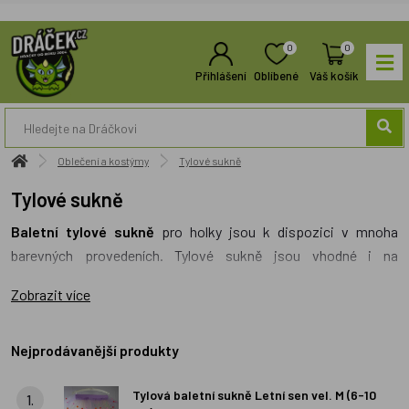
0
0
Přihlášení
Oblíbené
Váš košík
Oblečení a kostýmy
Tylové sukně
Tylové sukně
Baletní tylové sukně
pro holky jsou k dispozici v mnoha
barevných provedeních. Tylové sukně jsou vhodné i na
karneval
, pokud se malé holčičky rozhodnou jít na
karneval
Zobrazit více
převlečené za baletky. Tylové
baletní sukně
jsou někdy
zdobené malými bambulkami. Ve všech případech lze tylové
sukně prát. Tylové sukně mají v pase pružnou lycru, díky které
Nejprodávanější produkty
se do určité míry přizpůsobí malé baletce. Baletní tylové sukně
Tylová baletní sukně Letní sen vel. M (6-10
lze rozlišovat nejen podle velikosti, ale také podle
1.