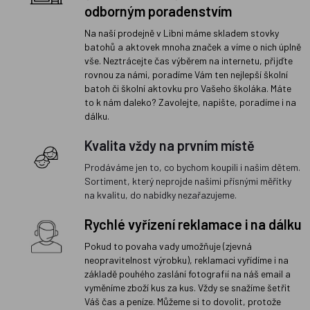
odborným poradenstvím
Na naší prodejně v Libni máme skladem stovky
batohů a aktovek mnoha značek a víme o nich úplně
vše. Neztrácejte čas výběrem na internetu, přijďte
rovnou za námi, poradíme Vám ten nejlepší školní
batoh či školní aktovku pro Vašeho školáka. Máte
to k nám daleko? Zavolejte, napište, poradíme i na
dálku.
Kvalita vždy na prvním místě
Prodáváme jen to, co bychom koupili i našim dětem.
Sortiment, který neprojde našimi přísnými měřítky
na kvalitu, do nabídky nezařazujeme.
Rychlé vyřízení reklamace i na dálku
Pokud to povaha vady umožňuje (zjevná
neopravitelnost výrobku), reklamaci vyřídíme i na
základě pouhého zaslání fotografií na náš email a
vyměníme zboží kus za kus. Vždy se snažíme šetřit
Váš čas a peníze. Můžeme si to dovolit, protože