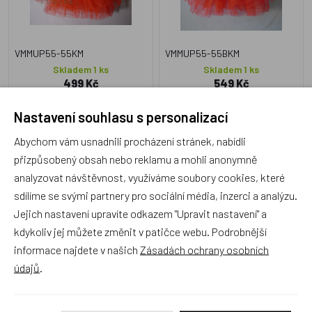
VMMUP55-55KM
VMMUP55-55BKM
Skladem 1 ks
Skladem 1 ks
499 Kč
549 Kč
Nastavení souhlasu s personalizací
Abychom vám usnadnili procházení stránek, nabídli
přizpůsobený obsah nebo reklamu a mohli anonymně
Tylová baletní sukně
analyzovat návštěvnost, využíváme soubory cookies, které
fialovo-růžová s
sdílíme se svými partnery pro sociální média, inzerci a analýzu.
bambulkami vel. M (6-10
let)
Jejich nastavení upravíte odkazem "Upravit nastavení" a
Český výrobek
kdykoliv jej můžete změnit v patičce webu. Podrobnější
informace najdete v našich
Zásadách ochrany osobních
údajů
.
VMMUP66-42KM