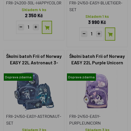
FRII-24200-30L-HAPPYCOLOR
FRII-24150-EASY-BLUETIGER-
Skladem 4 ks
SET
2 350 Kč
Skladem 1 ks
3 990 Kč
Školní batoh Frii of Norway
Školní batoh Frii of Norway
EASY 22L Astronaut 3-
EASY 22L Purple Unicorn
dílný Set
Doprava zdarma
Doprava zdarma
FRII-24150-EASY-ASTRONAUT-
FRII-24150-EASY-
SET
PURPLEUNICORN
Skladem 2 ks
Skladem 3 ks