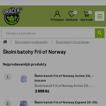
0
0
Přihlášení
Oblíbené
Váš košík
Školní batohy podle značky
Školní batohy Frii of Norway
Školní batohy Frii of Norway
Nejprodávanější produkty
Školní batoh Frii of Norway Active 22L –
1.
Unicorn
Školní batoh Frii of Norway Active 22L –
2 699 Kč
Unicorn
Školní batoh Frii of Norway Expand 20-25L
2.