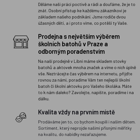
Děláme naši práci poctivě a rádi a doufáme, že je to
znát. Osobní přístup ke každému zákazníkovi je
základem našeho podnikání. Jsme rodiče dvou
úžasných dětí, a i proto víme, co potěší ty Vaše.
Prodejna s největším výběrem
školních batohů v Praze a
odborným poradenstvím
Na naší prodejně v Libni máme skladem stovky
batohů a aktovek mnoha značek a víme o nich úplně
vše. Neztrácejte čas výběrem na internetu, přijďte
rovnou za námi, poradíme Vám ten nejlepší školní
batoh či školní aktovku pro Vašeho školáka. Máte
to k nám daleko? Zavolejte, napište, poradíme i na
dálku.
Kvalita vždy na prvním místě
Prodáváme jen to, co bychom koupili i našim dětem.
Sortiment, který neprojde našimi přísnými měřítky
na kvalitu, do nabídky nezařazujeme.