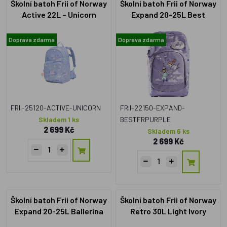
Školní batoh Frii of Norway
Školní batoh Frii of Norway
Active 22L – Unicorn
Expand 20-25L Best
Friends Purple
Doprava zdarma
Doprava zdarma
FRII-25120-ACTIVE-UNICORN
FRII-22150-EXPAND-
Skladem 1 ks
BESTFRPURPLE
2 699 Kč
Skladem 6 ks
2 699 Kč
Školní batoh Frii of Norway
Školní batoh Frii of Norway
Expand 20-25L Ballerina
Retro 30L Light Ivory
Green Pink