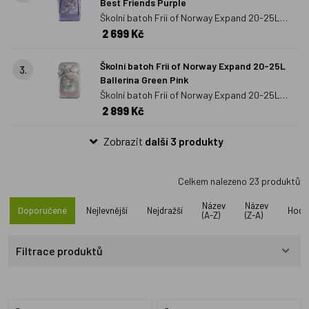
Best Friends Purple
Školní batoh Frii of Norway Expand 20-25L
2 699 Kč
Best Friends Purple
Školní batoh Frii of Norway Expand 20-25L
3.
Ballerina Green Pink
Školní batoh Frii of Norway Expand 20-25L
2 899 Kč
Ballerina Green Pink
Zobrazit
další 3 produkty
Celkem nalezeno
23
produktů
Název
Název
Doporučené
Nejlevnější
Nejdražší
Hodn
(A-Z)
(Z-A)
Filtrace produktů