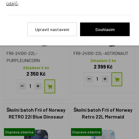
údajů
.
Astronaut
Doprava zdarma
Doprava zdarma
Upravit nastavení
Souhlasím
FRII-24100-22L-
FRII-24100-22L-ASTRONAUT
PURPLEUNICORN
Skladem 2 ks
2 399 Kč
Skladem 4 ks
2 350 Kč
Školní batoh Frii of Norway
Školní batoh Frii of Norway
RETRO 22l Blue Dinosaur
Retro 22L Mermaid
Doprava zdarma
Doprava zdarma