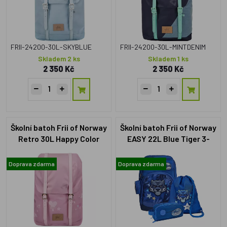
FRII-24200-30L-SKYBLUE
FRII-24200-30L-MINTDENIM
Skladem 2 ks
Skladem 1 ks
2 350 Kč
2 350 Kč
Školní batoh Frii of Norway
Školní batoh Frii of Norway
Retro 30L Happy Color
EASY 22L Blue Tiger 3-
dílný Set
Doprava zdarma
Doprava zdarma