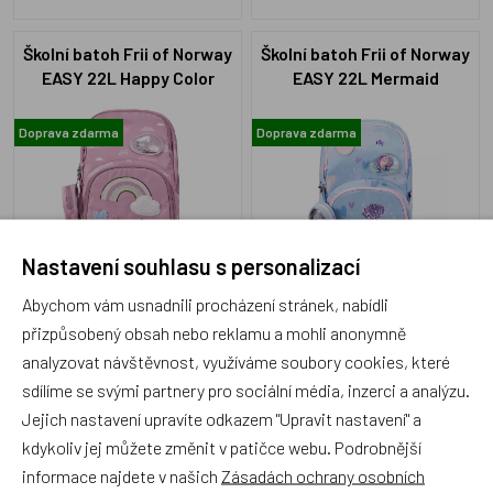
Školní batoh Frii of Norway
Školní batoh Frii of Norway
EASY 22L Happy Color
EASY 22L Mermaid
Doprava zdarma
Doprava zdarma
Nastavení souhlasu s personalizací
FRII-24150-EASY-HappyCOLOR
FRII-24150-EASY-MERMAID
Abychom vám usnadnili procházení stránek, nabídli
Skladem 2 ks
Skladem 6 ks
2 999 Kč
2 999 Kč
přizpůsobený obsah nebo reklamu a mohli anonymně
analyzovat návštěvnost, využíváme soubory cookies, které
sdílíme se svými partnery pro sociální média, inzerci a analýzu.
Jejich nastavení upravíte odkazem "Upravit nastavení" a
kdykoliv jej můžete změnit v patičce webu. Podrobnější
Školní batoh Frii of Norway
Školní batoh Frii of Norway
informace najdete v našich
Zásadách ochrany osobních
Retro 22L Purple Unicorn
Backpack Retro 22L