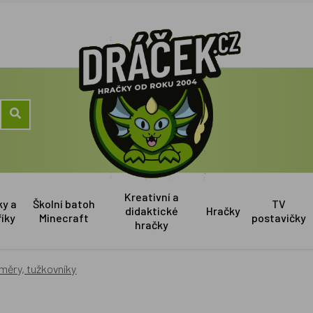
Kreativní a
ky a
Školní batoh
TV
didaktické
Hračky
říky
Minecraft
postavičky
hračky
měry, tužkovníky