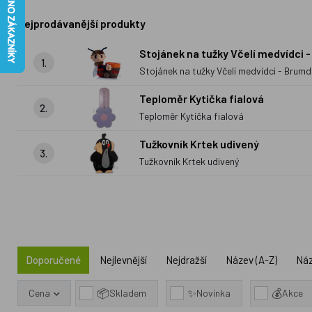
Nejprodávanější produkty
Stojánek na tužky Včelí medvídci 
1.
Stojánek na tužky Včelí medvídci - Brum
Teploměr Kytička fialová
2.
Teploměr Kytička fialová
Tužkovník Krtek udivený
3.
Tužkovník Krtek udivený
Doporučené
Nejlevnější
Nejdražší
Název (A-Z)
Náz
📦
✨
💰
Cena
Skladem
Novinka
Akce