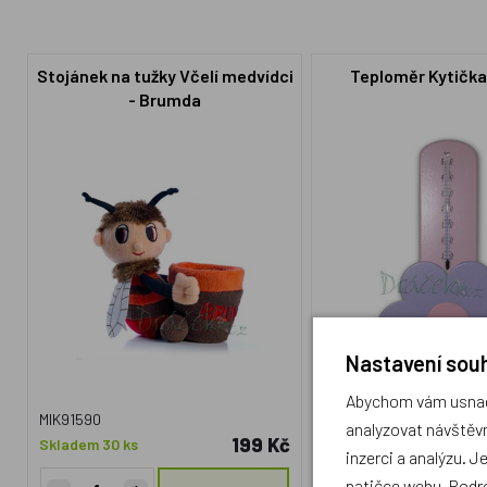
Stojánek na tužky Včelí medvídci
Teploměr Kytička
- Brumda
Nastavení souh
Abychom vám usnadn
MIK91590
HP012802F
analyzovat návštěvn
199 Kč
Skladem 30 ks
Skladem 1 ks
inzerci a analýzu. J
patičce webu. Podr