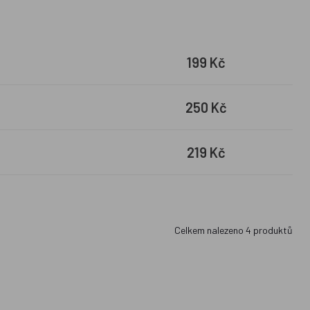
199 Kč
250 Kč
219 Kč
Celkem nalezeno
4
produktů