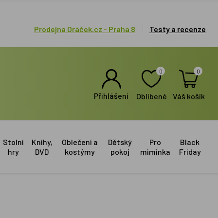
Prodejna Dráček.cz - Praha 8
Testy a recenze
0
0
Přihlášení
Oblíbené
Váš košík
Stolní
Knihy,
Oblečení a
Dětský
Pro
Black
hry
DVD
kostýmy
pokoj
miminka
Friday