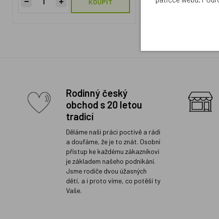
KOUPIT
Rodinný český
obchod s 20 letou
tradicí
Děláme naši práci poctivě a rádi
a doufáme, že je to znát. Osobní
přístup ke každému zákazníkovi
je základem našeho podnikání.
Jsme rodiče dvou úžasných
dětí, a i proto víme, co potěší ty
Vaše.