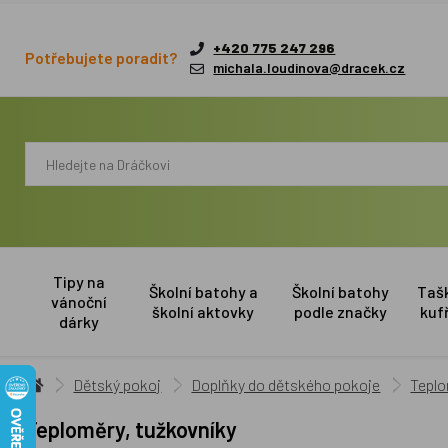
+420 775 247 296
Potřebujete poradit?
michala.loudinova@dracek.cz
Tipy na
Školní batohy a
Školní batohy
Taš
vánoční
školní aktovky
podle značky
kuf
dárky
Dětský pokoj
Doplňky do dětského pokoje
Teplo
Teploměry, tužkovníky