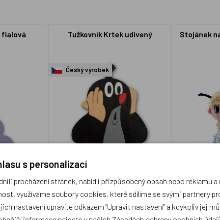
 fialová
Tužkovník Krtek udivený
Stojánek na
Český výrobek
lasu s personalizací
ili procházení stránek, nabídli přizpůsobený obsah nebo reklamu 
DoT1
MIK91591
ost, využíváme soubory cookies, které sdílíme se svými partnery pro
250 Kč
219 Kč
Skladem 2 ks
Skladem 19 
ejich nastavení upravíte odkazem "Upravit nastavení" a kdykoliv jej m
obnější informace najdete v našich
Zásadách ochrany osobních údaj