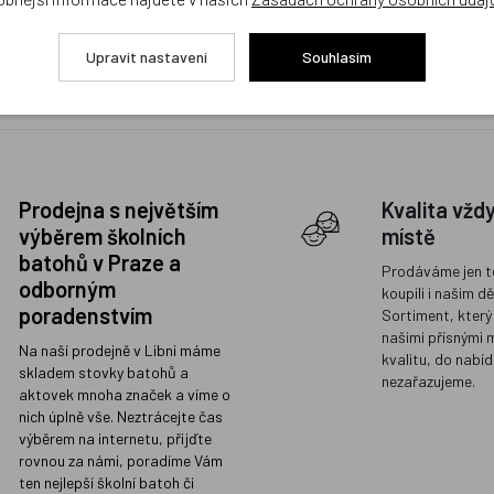
KOUPIT
KOUPIT
Upravit nastavení
Souhlasím
1
Prodejna s největším
Kvalita vžd
výběrem školních
místě
batohů v Praze a
Prodáváme jen t
odborným
koupili i našim d
poradenstvím
Sortiment, který
našimi přísnými 
Na naší prodejně v Libni máme
kvalitu, do nabíd
skladem stovky batohů a
nezařazujeme.
aktovek mnoha značek a víme o
nich úplně vše. Neztrácejte čas
výběrem na internetu, přijďte
rovnou za námi, poradíme Vám
ten nejlepší školní batoh či