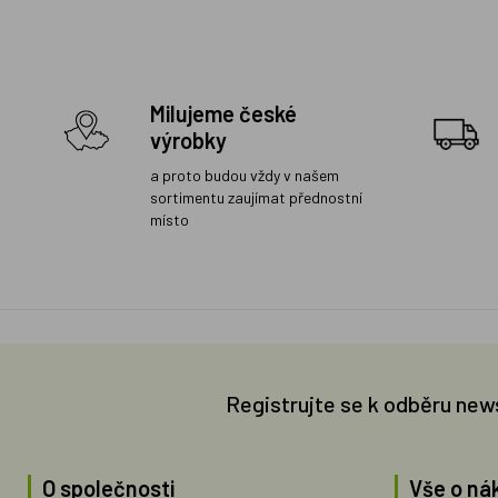
Milujeme české
výrobky
a proto budou vždy v našem
sortimentu zaujímat přednostní
místo
Registrujte se k odběru new
O společnosti
Vše o ná