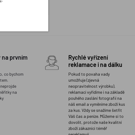
KOUPIT
y na prvním
Rychlé vyřízení
reklamace i na dálku
o, co bychom
Pokud to povaha vady
ětem.
umožňuje (zjevná
 neprojde
neopravitelnost výrobku),
měřítky na
reklamaci vyřídíme i na základě
ky
pouhého zaslání fotografií na
náš email a vyměníme zboží kus
za kus. Vždy se snažíme šetřit
Váš čas a peníze. Můžeme si to
dovolit, protože naše kvalitní
zboží zákazníci téměř
nereklamují.