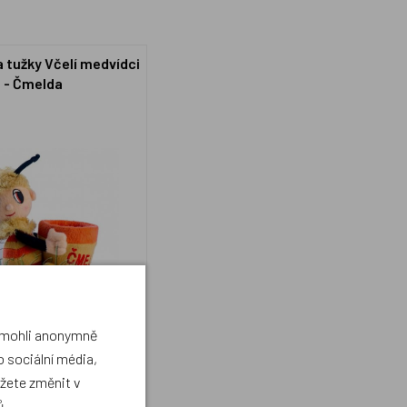
 tužky Včelí medvídci
- Čmelda
a mohli anonymně
 sociální média,
199 Kč
ks
ůžete změnit v
ů
.