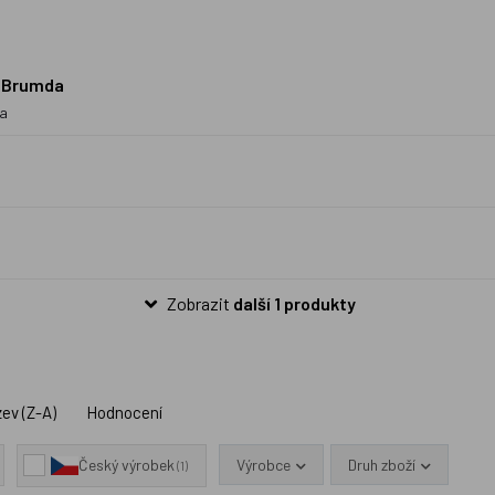
- Brumda
da
Zobrazit
další 1 produkty
ev (Z-A)
Hodnocení
Výrobce
Druh zboží
Český výrobek
(1)