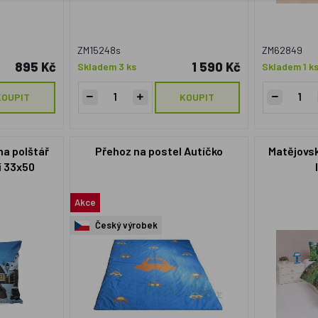
ZM15248s
ZM62849
895 Kč
1 590 Kč
Skladem 3 ks
Skladem 1 k
KOUPIT
KOUPIT
na polštář
Přehoz na postel Autíčko
Matějovsk
í 33x50
Akce
Český výrobek