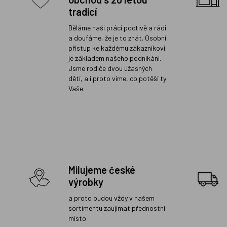
tradicí
Děláme naši práci poctivě a rádi
a doufáme, že je to znát. Osobní
přístup ke každému zákazníkovi
je základem našeho podnikání.
Jsme rodiče dvou úžasných
dětí, a i proto víme, co potěší ty
Vaše.
Milujeme české
výrobky
a proto budou vždy v našem
sortimentu zaujímat přednostní
místo