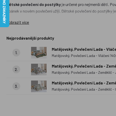
Dětské povlečení do postýlky
je určené pro nejmenší děti. Pov
spánek v novém povlečení užijí. Dětské povlečení do postýlky je
Dětské povlečení do postele
je určeno větším dětem. Najdete
Zobrazit více
postele použity krep, bavlna a flanel. Mezi nejoblíbenější moti
na polštáře opět s Večerníčky i prostěradla.
Nejprodávanější produkty
Kromě povlečení frmy
Matějovský
u nás naleznete i povlečení 
Matějovský, Povlečení Lada - Vl
žádném pokojíčku u sousedů.
1.
Matějovský, Povlečení Lada - Vláčení 
Matějovský, Povlečení Lada - Zem
2.
Matějovský, Povlečení Lada - Zeměklíč
Matějovský, Povlečení Lada - Zem
3.
Matějovský, Povlečení Lada - Zeměklíč 