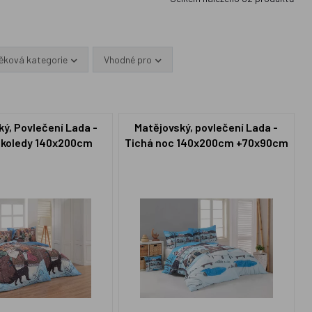
ěková kategorie
Vhodné pro
ý, Povlečení Lada -
Matějovský, povlečení Lada -
 koledy 140x200cm
Tichá noc 140x200cm +70x90cm
+70x90cm