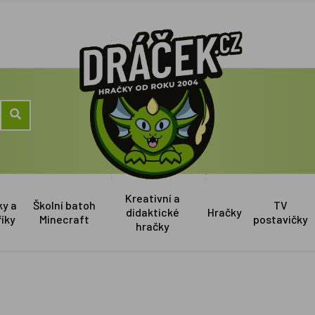
Kreativní a
ky a
Školní batoh
TV
didaktické
Hračky
říky
Minecraft
postavičky
hračky