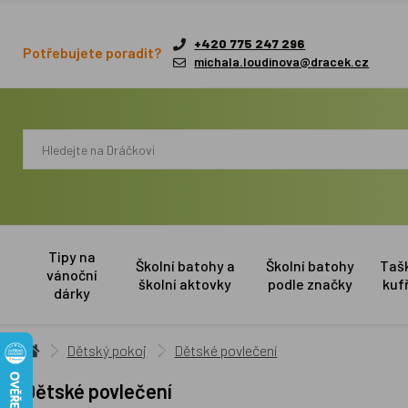
+420 775 247 296
Potřebujete poradit?
michala.loudinova@dracek.cz
Tipy na
Školní batohy a
Školní batohy
Taš
vánoční
školní aktovky
podle značky
kuf
dárky
Dětský pokoj
Dětské povlečení
Dětské povlečení