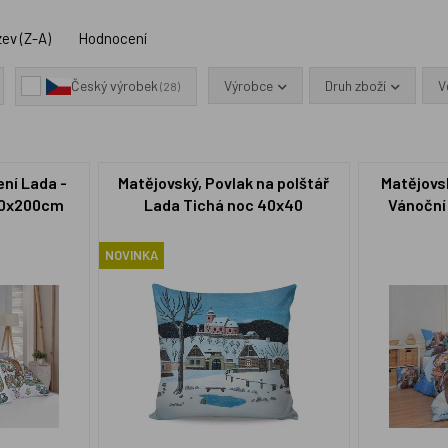
ev (Z-A)
Hodnocení
Výrobce
Druh zboží
V
Český výrobek
(28)
ení Lada -
Matějovský, Povlak na polštář
Matějovsk
40x200cm
Lada Tichá noc 40x40
Vánoční
m
NOVINKA