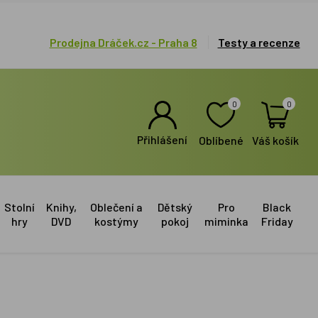
Prodejna Dráček.cz - Praha 8
Testy a recenze
0
0
Přihlášení
Oblíbené
Váš košík
Stolní
Knihy,
Oblečení a
Dětský
Pro
Black
hry
DVD
kostýmy
pokoj
miminka
Friday