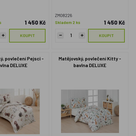
ZM08226
1 450 Kč
1 450 Kč
s
Skladem 2 ks
KOUPIT
KOUPIT
ý, povlečení Pejsci -
Matějovský, povlečení Kitty -
vlna DELUXE
bavlna DELUXE