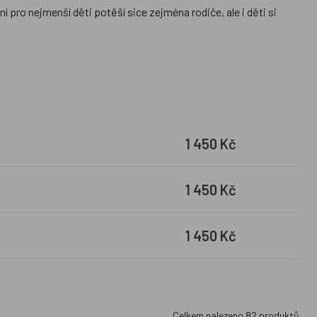
 pro nejmenší děti potěší sice zejména rodiče, ale i děti si
40x200cm). Jako materiály jsou pro dětské povlečení do
asického povlečení u nás najdete
přehozy na postel,
povlaky
lečení firmy
Ludus
, které je velmi originální a nenajdete ho v
1 450 Kč
1 450 Kč
1 450 Kč
Celkem nalezeno
82
produktů