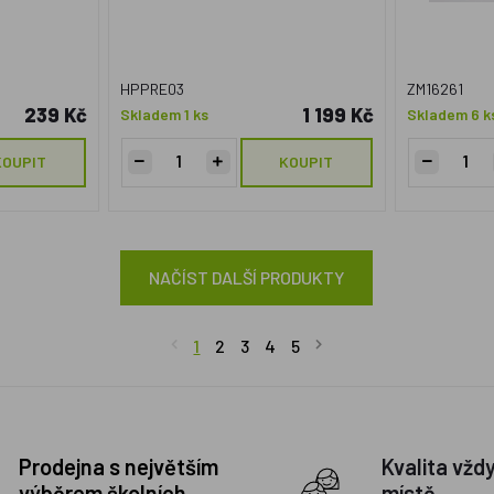
HPPRE03
ZM16261
239 Kč
1 199 Kč
Skladem 1 ks
Skladem 6 k
KOUPIT
KOUPIT
NAČÍST DALŠÍ PRODUKTY
1
2
3
4
5
Prodejna s největším
Kvalita vžd
výběrem školních
místě