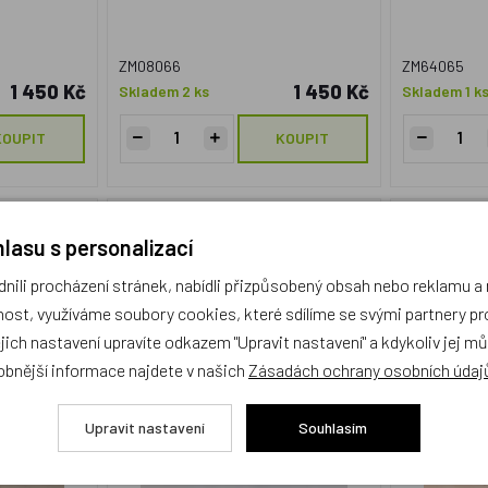
ZM08066
ZM64065
1 450 Kč
1 450 Kč
Skladem 2 ks
Skladem 1 k
KOUPIT
KOUPIT
ní Sporty -
Matějovský, Povlečení Lada
Matějovs
lasu s personalizací
SATÉN - Ponocný se psem
Prince 1
140x200cm +70x90cm
ili procházení stránek, nabídli přizpůsobený obsah nebo reklamu 
Doprava zdarma
ost, využíváme soubory cookies, které sdílíme se svými partnery pro
ejich nastavení upravíte odkazem "Upravit nastavení" a kdykoliv jej m
obnější informace najdete v našich
Zásadách ochrany osobních údaj
Upravit nastavení
Souhlasím