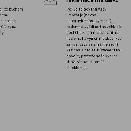
o, co bychom
Pokud to povaha vady
ětem.
umožňuje (zjevná
 neprojde
neopravitelnost výrobku),
měřítky na
reklamaci vyřídíme i na základě
ky
pouhého zaslání fotografií na
náš email a vyměníme zboží kus
za kus. Vždy se snažíme šetřit
Váš čas a peníze. Můžeme si to
dovolit, protože naše kvalitní
zboží zákazníci téměř
nereklamují.