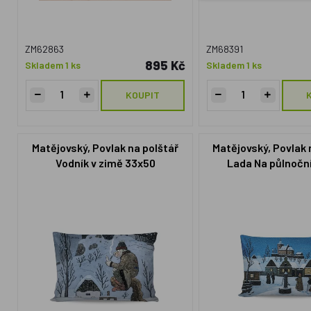
ZM62863
ZM68391
895 Kč
Skladem 1 ks
Skladem 1 ks
KOUPIT
Matějovský, Povlak na polštář
Matějovský, Povlak 
Vodník v zimě 33x50
Lada Na půlnočn