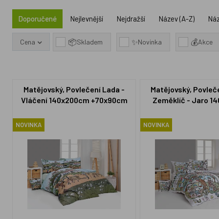
Doporučené
Nejlevnější
Nejdražší
Název (A-Z)
Náz
📦
✨
💰
Cena
Skladem
Novinka
Akce
Matějovský, Povlečení Lada -
Matějovský, Povleč
Vláčení 140x200cm +70x90cm
Zeměklíč - Jaro 1
+70x90c
NOVINKA
NOVINKA