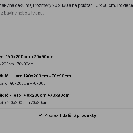
laky na deku mají rozměry 90 x 130 a na polštář 40 x 60 cm. Povlečení
 z bavlny nebo z krepu.
 tu povlečení v klasických rozměrech na velkou postel (70x90cm, 1
vy pak patří samozřejmě
Krteček
a jiné pohádkové bytosti. Kromě kl
z dílen malých českých designerů. Za zmínku stojí předně dětské pov
áčení 140x200cm +70x90cm
140x200cm +70x90cm
ěklíč - Jaro 140x200cm +70x90cm
 - Jaro 140x200cm +70x90cm
ěklíč - léto 140x200cm +70x90cm
- léto 140x200cm +70x90cm
Zobrazit
další 3 produkty