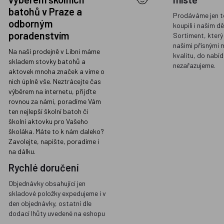
batohů v Praze a
Prodáváme jen t
odborným
koupili i našim d
poradenstvím
Sortiment, který
našimi přísnými 
Na naší prodejně v Libni máme
kvalitu, do nabíd
skladem stovky batohů a
nezařazujeme.
aktovek mnoha značek a víme o
nich úplně vše. Neztrácejte čas
výběrem na internetu, přijďte
rovnou za námi, poradíme Vám
ten nejlepší školní batoh či
školní aktovku pro Vašeho
školáka. Máte to k nám daleko?
Zavolejte, napište, poradíme i
na dálku.
Rychlé doručení
Objednávky obsahující jen
skladové položky expedujeme i v
den objednávky, ostatní dle
dodací lhůty uvedené na eshopu