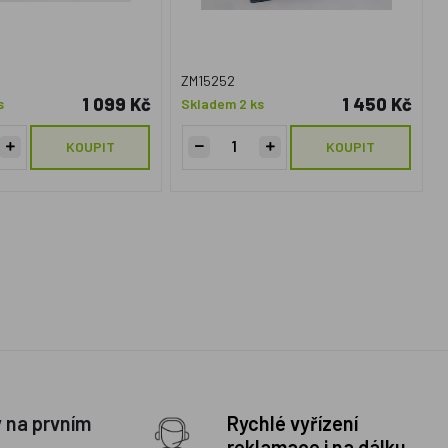
ZM15252
1 099 Kč
1 450 Kč
s
Skladem 2 ks
KOUPIT
KOUPIT
y na prvním
Rychlé vyřízení
reklamace i na dálku