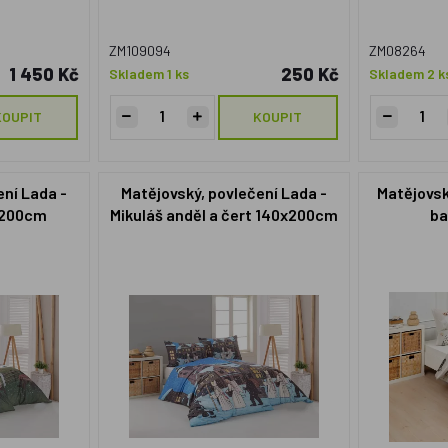
ZM109094
ZM08264
1 450 Kč
250 Kč
Skladem 1 ks
Skladem 2 k
KOUPIT
KOUPIT
ení Lada -
Matějovský, povlečení Lada -
Matějovsk
x200cm
Mikuláš anděl a čert 140x200cm
ba
m
+70x90cm