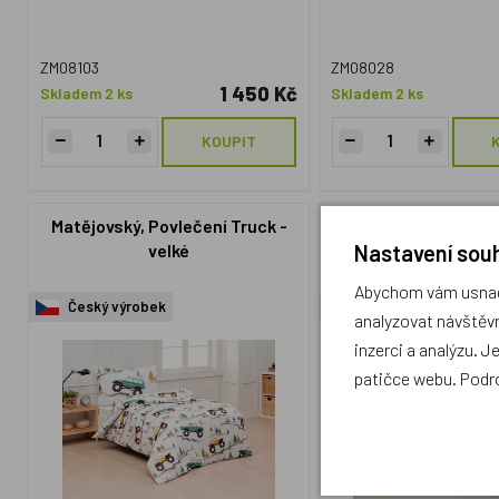
ZM08103
ZM08028
1 450 Kč
Skladem 2 ks
Skladem 2 ks
KOUPIT
Matějovský, Povlečení Truck -
Matějovský, Povleče
Nastavení souh
velké
velké
Abychom vám usnadn
Český výrobek
Český výrobek
analyzovat návštěvn
inzerci a analýzu. J
patičce webu. Podr