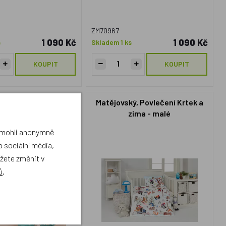
ZM70967
1 090 Kč
1 090 Kč
s
Skladem 1 ks
KOUPIT
KOUPIT
ký, Povlečení Little
Matějovský, Povlečení Krtek a
40x200cm +70x90cm
zima - malé
a mohli anonymně
 sociální média,
ůžete změnit v
ů
.