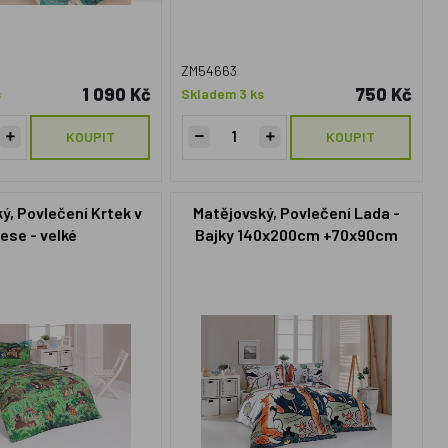
ZM54663
1 090 Kč
750 Kč
s
Skladem 3 ks
KOUPIT
KOUPIT
ý, Povlečení Krtek v
Matějovský, Povlečení Lada -
lese - velké
Bajky 140x200cm +70x90cm