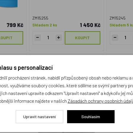
ZM15255
ZM15245
799 Kč
1 450 Kč
Skladem 2 ks
Skladem 5 k
KOUPIT
KOUPIT
rafy modré
Matějovský, Povlečení Krtek a
Dětské po
lasu s personalizací
jahůdky - bavlna velké
ili procházení stránek, nabídli přizpůsobený obsah nebo reklamu 
Akce
ost, využíváme soubory cookies, které sdílíme se svými partnery pro
Český vý
ejich nastavení upravíte odkazem "Upravit nastavení" a kdykoliv jej m
obnější informace najdete v našich
Zásadách ochrany osobních údaj
Upravit nastavení
Souhlasím