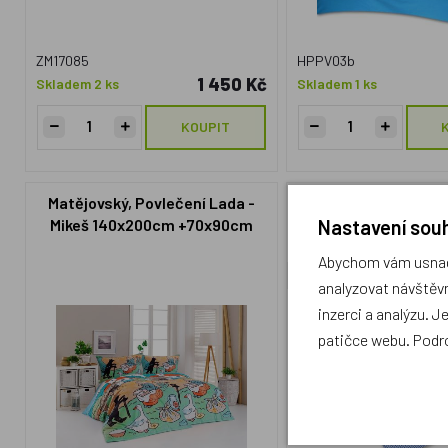
ZM17085
HPPV03b
1 450 Kč
Skladem 2 ks
Skladem 1 ks
KOUPIT
Matějovský, Povlečení Lada -
Dětské povlečení Ži
Nastavení souh
Mikeš 140x200cm +70x90cm
malé
Abychom vám usnadn
Český výrobek
analyzovat návštěvn
inzerci a analýzu. J
patičce webu. Podr