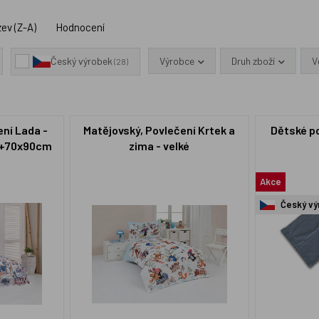
ev (Z-A)
Hodnocení
Výrobce
Druh zboží
V
Český výrobek
(28)
ení Lada -
Matějovský, Povlečení Krtek a
Dětské p
 +70x90cm
zima - velké
Akce
Český vý