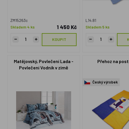
ZM15263c
L14.81
1 450 Kč
Skladem 4 ks
Skladem 5 ks
KOUPIT
Matějovský, Povlečení Lada -
Přehoz na post
Povlečení Vodník v zimě
140x200cm +70x90cm
Český výrobek