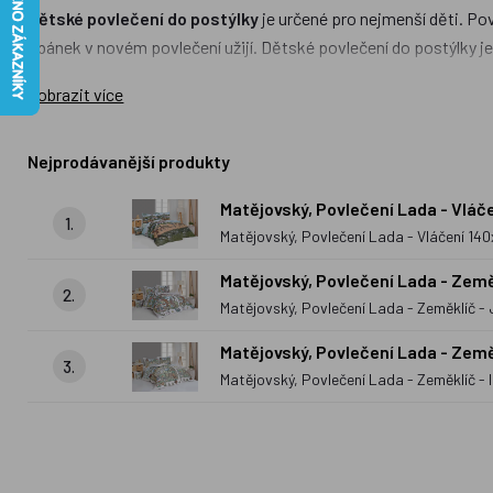
Dětské povlečení do postýlky
je určené pro nejmenší děti. Pov
spánek v novém povlečení užijí. Dětské povlečení do postýlky je
Dětské povlečení do postele
je určeno větším dětem. Najdete
Zobrazit více
postele použity krep, bavlna a flanel. Mezi nejoblíbenější moti
na polštáře opět s Večerníčky i prostěradla.
Nejprodávanější produkty
Kromě povlečení frmy
Matějovský
u nás naleznete i povlečení 
Matějovský, Povlečení Lada - Vl
žádném pokojíčku u sousedů.
1.
Matějovský, Povlečení Lada - Vláčení 
Matějovský, Povlečení Lada - Zem
2.
Matějovský, Povlečení Lada - Zeměklíč
Matějovský, Povlečení Lada - Zem
3.
Matějovský, Povlečení Lada - Zeměklíč 