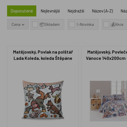
Doporučené
Nejlevnější
Nejdražší
Název (A-Z)
Náz
📦
✨
💰
Cena
Skladem
Novinka
Akce
Matějovský, Povlak na polštář
Matějovský, Povleč
Lada Koleda, koleda Štěpáne
Vánoce 140x200cm
40x40