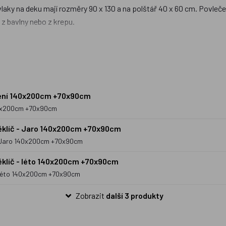
laky na deku mají rozměry 90 x 130 a na polštář 40 x 60 cm. Povlečení
 z bavlny nebo z krepu.
 tu povlečení v klasických rozměrech na velkou postel (70x90cm, 1
vy pak patří samozřejmě
Krteček
a jiné pohádkové bytosti. Kromě kl
z dílen malých českých designerů. Za zmínku stojí předně dětské pov
áčení 140x200cm +70x90cm
140x200cm +70x90cm
ěklíč - Jaro 140x200cm +70x90cm
 - Jaro 140x200cm +70x90cm
ěklíč - léto 140x200cm +70x90cm
- léto 140x200cm +70x90cm
Zobrazit
další 3 produkty