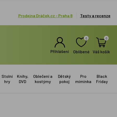
Prodejna Dráček.cz - Praha 8
Testy a recenze
0
0
Přihlášení
Oblíbené
Váš košík
Stolní
Knihy,
Oblečení a
Dětský
Pro
Black
hry
DVD
kostýmy
pokoj
miminka
Friday