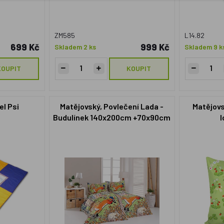
ZM585
L14.82
699 Kč
999 Kč
Skladem 2 ks
Skladem 9 k
KOUPIT
KOUPIT
el Psi
Matějovský, Povlečení Lada -
Matějovs
Budulínek 140x200cm +70x90cm
l