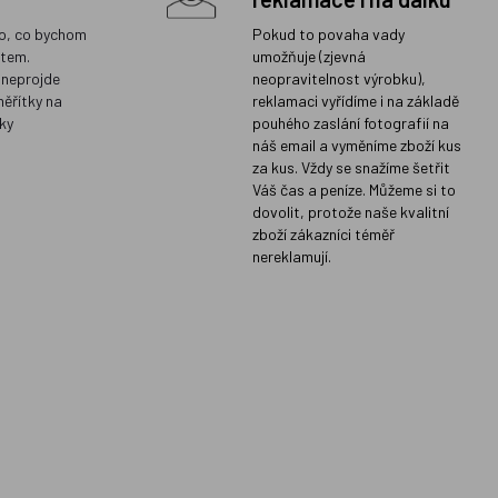
o, co bychom
Pokud to povaha vady
ětem.
umožňuje (zjevná
 neprojde
neopravitelnost výrobku),
měřítky na
reklamaci vyřídíme i na základě
ky
pouhého zaslání fotografií na
náš email a vyměníme zboží kus
za kus. Vždy se snažíme šetřit
Váš čas a peníze. Můžeme si to
dovolit, protože naše kvalitní
zboží zákazníci téměř
nereklamují.