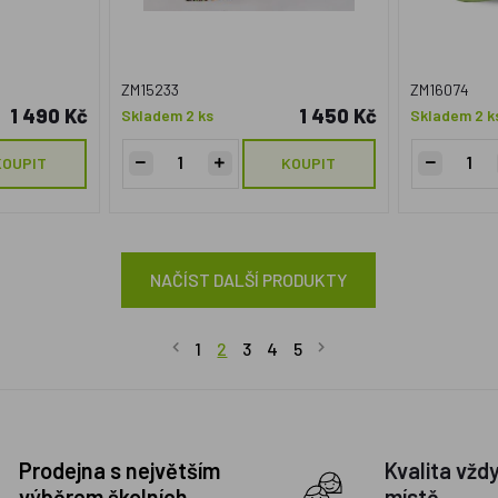
ZM15233
ZM16074
1 490 Kč
1 450 Kč
Skladem 2 ks
Skladem 2 k
KOUPIT
KOUPIT
NAČÍST DALŠÍ PRODUKTY
1
2
3
4
5
Prodejna s největším
Kvalita vžd
výběrem školních
místě