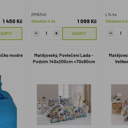
ZM16340
L14.4e
1 450 Kč
1 099 Kč
Skladem 4 ks
Skladem 2 k
KOUPIT
KOUPIT
tíčko modré
Matějovský, Povlečení Lada -
Matějovsk
Podzim 140x200cm +70x90cm
Velik