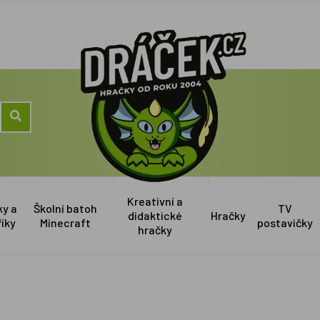
Kreativní a
ky a
Školní batoh
TV
didaktické
Hračky
říky
Minecraft
postavičky
hračky