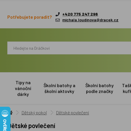
+420 775 247 296
Potřebujete poradit?
michala.loudinova@dracek.cz
Tipy na
Školní batohy a
Školní batohy
Taš
vánoční
školní aktovky
podle značky
kuf
dárky
Dětský pokoj
Dětské povlečení
Dětské povlečení