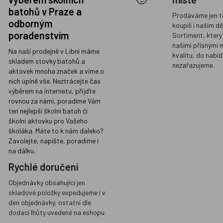
batohů v Praze a
Prodáváme jen t
odborným
koupili i našim d
poradenstvím
Sortiment, který
našimi přísnými 
Na naší prodejně v Libni máme
kvalitu, do nabíd
skladem stovky batohů a
nezařazujeme.
aktovek mnoha značek a víme o
nich úplně vše. Neztrácejte čas
výběrem na internetu, přijďte
rovnou za námi, poradíme Vám
ten nejlepší školní batoh či
školní aktovku pro Vašeho
školáka. Máte to k nám daleko?
Zavolejte, napište, poradíme i
na dálku.
Rychlé doručení
Objednávky obsahující jen
skladové položky expedujeme i v
den objednávky, ostatní dle
dodací lhůty uvedené na eshopu