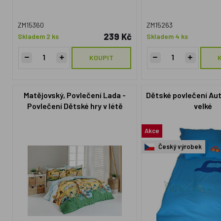
ZM15360
ZM15263
239 Kč
Skladem 2 ks
Skladem 4 ks
KOUPIT
Matějovský, Povlečení Lada -
Dětské povlečení Au
Povlečení Dětské hry v létě
velké
140x200cm +70x90cm
Akce
Český výrobek