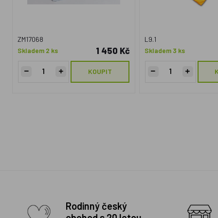
ZM17068
L9.1
1 450 Kč
Skladem 2 ks
Skladem 3 ks
KOUPIT
Rodinný český
obchod s 20 letou