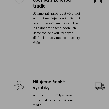
tradicí
Děláme naši práci poctivě a rádi
a doufáme, že je to znát. Osobní
přístup ke každému zákazníkovi
je základem našeho podnikání.
Jsme rodiče dvou úžasných
dětí, a i proto víme, co potěší ty
Vaše.
Milujeme české
výrobky
a proto budou vždy v našem
sortimentu zaujímat přednostní
místo