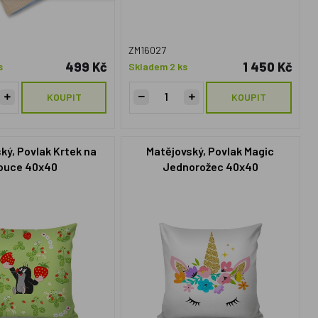
ZM16027
499 Kč
1 450 Kč
s
Skladem 2 ks
KOUPIT
KOUPIT
ký, Povlak Krtek na
Matějovský, Povlak Magic
ouce 40x40
Jednorožec 40x40