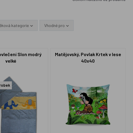
ěková kategorie
Vhodné pro
ovlečení Slon modrý
Matějovský, Povlak Krtek v lese
velké
40x40
robek