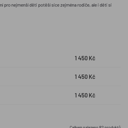
 pro nejmenší děti potěší sice zejména rodiče, ale i děti si
40x200cm). Jako materiály jsou pro dětské povlečení do
asického povlečení u nás najdete
přehozy na postel,
povlaky
lečení firmy
Ludus
, které je velmi originální a nenajdete ho v
1 450 Kč
1 450 Kč
1 450 Kč
Celkem nalezeno
82
produktů