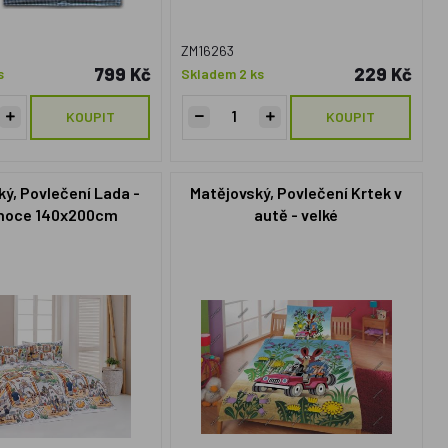
ZM16263
799 Kč
229 Kč
s
Skladem 2 ks
KOUPIT
KOUPIT
ý, Povlečení Lada -
Matějovský, Povlečení Krtek v
onoce 140x200cm
autě - velké
+70x90cm