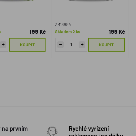
ZM13994
199 Kč
199 Kč
s
Skladem 2 ks
KOUPIT
KOUPIT
y na prvním
Rychlé vyřízení
reklamace i na dálku