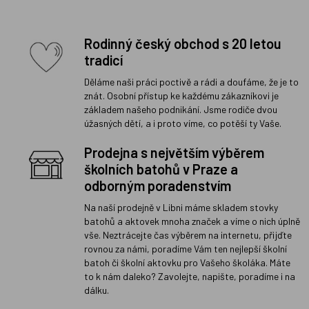
Rodinný český obchod s 20 letou
tradicí
Děláme naši práci poctivě a rádi a doufáme, že je to
znát. Osobní přístup ke každému zákazníkovi je
základem našeho podnikání. Jsme rodiče dvou
úžasných dětí, a i proto víme, co potěší ty Vaše.
Prodejna s největším výběrem
školních batohů v Praze a
odborným poradenstvím
Na naší prodejně v Libni máme skladem stovky
batohů a aktovek mnoha značek a víme o nich úplně
vše. Neztrácejte čas výběrem na internetu, přijďte
rovnou za námi, poradíme Vám ten nejlepší školní
batoh či školní aktovku pro Vašeho školáka. Máte
to k nám daleko? Zavolejte, napište, poradíme i na
dálku.