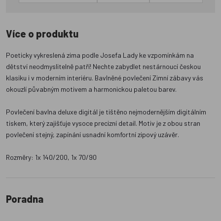
Více o produktu
Poeticky vykreslená zima podle Josefa Lady ke vzpomínkám na
dětství neodmyslitelně patří! Nechte zabydlet nestárnoucí českou
klasiku i v moderním interiéru. Bavlněné povlečení Zimní zábavy vás
okouzlí půvabným motivem a harmonickou paletou barev.
Povlečení bavlna deluxe digitál je tištěno nejmodernějším digitálním
tiskem, který zajišťuje vysoce precizní detail. Motiv je z obou stran
povlečení stejný, zapínání usnadní komfortní zipový uzávěr.
Rozměry: 1x 140/200, 1x 70/90
Poradna