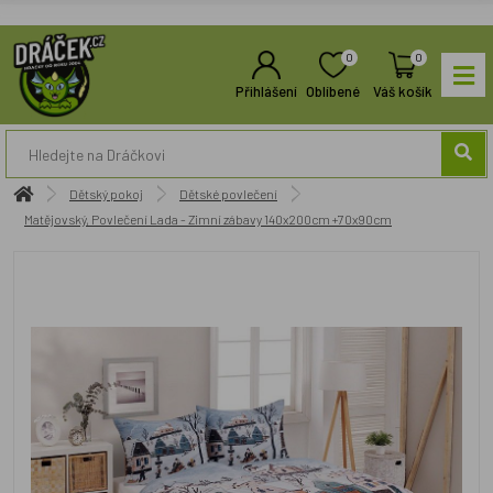
0
0
Přihlášení
Oblíbené
Váš košík
Dětský pokoj
Dětské povlečení
Matějovský, Povlečení Lada - Zimní zábavy 140x200cm +70x90cm