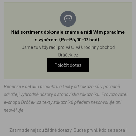
Náš sortiment dokonale známe a rádi Vám poradíme
s výběrem (Po–Pá, 10–17 hod).
Jsme tu vždy rádi pro Vás! Váš rodinný obchod
Dráček.cz
Položit dotaz
Recenze v detailu produktu a texty od zákazníků v poradně
odrážejí výhradně názory a stanoviska zákazníků. Provozovatel
e-shopu Dráček.cz texty zákazníků předem neschvaluje ani
neověřuje.
Zatím zde nejsou žádné dotazy. Buďte první, kdo se zeptá!