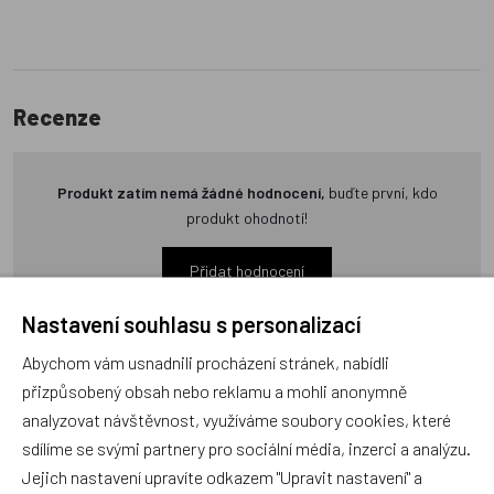
Recenze
Produkt zatím nemá žádné hodnocení,
buďte první, kdo
produkt ohodnotí!
Přidat hodnocení
Nastavení souhlasu s personalizací
Abychom vám usnadnili procházení stránek, nabídli
přizpůsobený obsah nebo reklamu a mohli anonymně
analyzovat návštěvnost, využíváme soubory cookies, které
Zboží se stejným motivem
sdílíme se svými partnery pro sociální média, inzerci a analýzu.
Jejich nastavení upravíte odkazem "Upravit nastavení" a