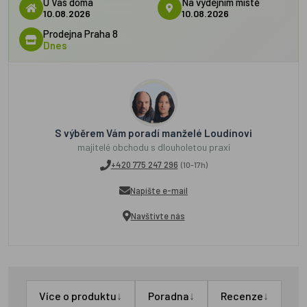
U Vás doma
Na výdejním místě
10.08.2026
10.08.2026
Prodejna Praha 8
Dnes
S výběrem Vám poradí manželé Loudínovi
majitelé obchodu s dlouholetou praxí
+420 775 247 296
(10-17h)
Napište e-mail
Navštivte nás
↓
↓
↓
Více o produktu
Poradna
Recenze