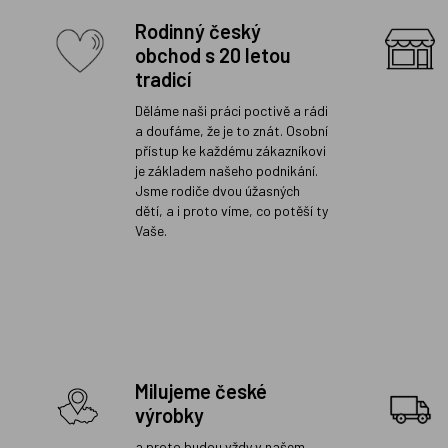
Rodinný český
obchod s 20 letou
tradicí
Děláme naši práci poctivě a rádi
a doufáme, že je to znát. Osobní
přístup ke každému zákazníkovi
je základem našeho podnikání.
Jsme rodiče dvou úžasných
dětí, a i proto víme, co potěší ty
Vaše.
Milujeme české
výrobky
a proto budou vždy v našem