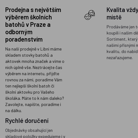
Prodejna s největším
Kvalita vžd
výběrem školních
místě
batohů v Praze a
Prodáváme jen t
odborným
koupili i našim d
poradenstvím
Sortiment, který
našimi přísnými 
Na naší prodejně v Libni máme
kvalitu, do nabíd
skladem stovky batohů a
nezařazujeme.
aktovek mnoha značek a víme o
nich úplně vše. Neztrácejte čas
výběrem na internetu, přijďte
rovnou za námi, poradíme Vám
ten nejlepší školní batoh či
školní aktovku pro Vašeho
školáka. Máte to k nám daleko?
Zavolejte, napište, poradíme i
na dálku.
Rychlé doručení
Objednávky obsahující jen
skladové položky expedujeme i v