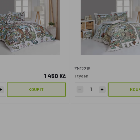
ZM12216
1 450 Kč
1 týden
KOUPIT
KOU