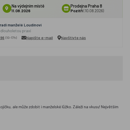
Na výdejním místě
Prodejna Praha 8
11.08.2026
Pozítří
(10.08.2026)
adí manželé Loudínovi
 dlouholetou praxí
296
Napište e-mail
Navštivte nás
(10-17h)
jíčku, ale může zdobit i manželské lůžko. Záleží na vkusu! Největším