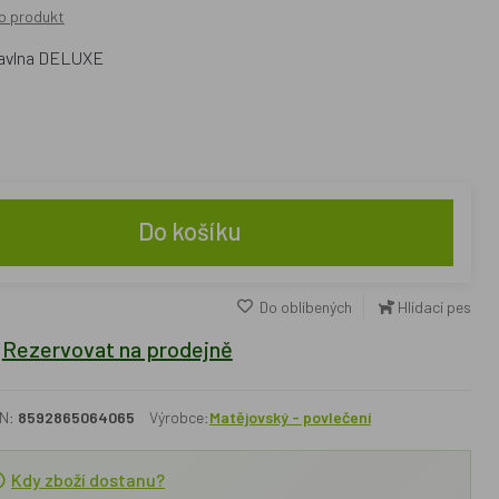
o produkt
 bavlna DELUXE
Do košíku
Do oblíbených
Hlídací pes
Rezervovat na prodejně
N:
8592865064065
Výrobce:
Matějovský - povlečení
Kdy zboží dostanu?