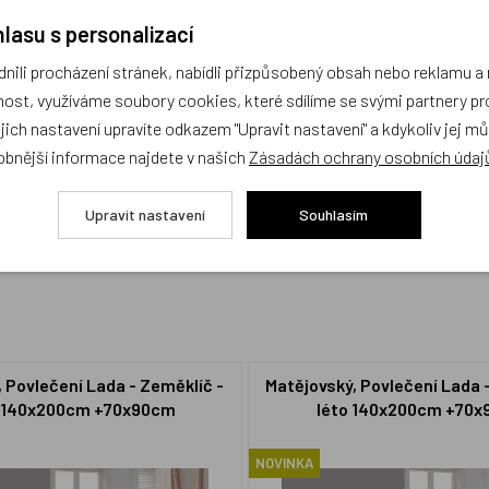
lasu s personalizací
ili procházení stránek, nabídli přizpůsobený obsah nebo reklamu 
ost, využíváme soubory cookies, které sdílíme se svými partnery pro
ejich nastavení upravíte odkazem "Upravit nastavení" a kdykoliv jej m
cení,
buďte první, kdo produkt ohodnotí!
obnější informace najdete v našich
Zásadách ochrany osobních údaj
Upravit nastavení
Souhlasím
 Povlečení Lada - Zeměklíč -
Matějovský, Povlečení Lada 
 140x200cm +70x90cm
léto 140x200cm +70
NOVINKA