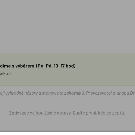
díme s výběrem (Po–Pá, 10–17 hod).
ček.cz
žejí výhradně názory a stanoviska zákazníků. Provozovatel e-shopu D
Zatím zde nejsou žádné dotazy. Buďte první, kdo se zeptá!