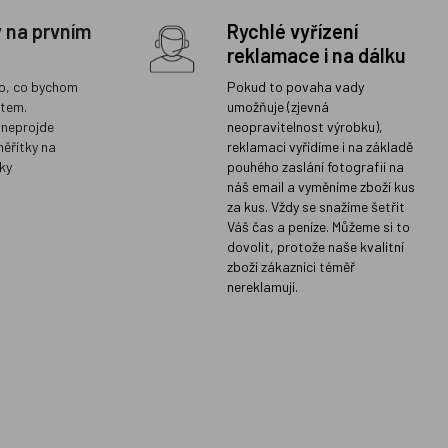
y na prvním
Rychlé vyřízení
reklamace i na dálku
o, co bychom
Pokud to povaha vady
ětem.
umožňuje (zjevná
 neprojde
neopravitelnost výrobku),
měřítky na
reklamaci vyřídíme i na základě
ky
pouhého zaslání fotografií na
náš email a vyměníme zboží kus
za kus. Vždy se snažíme šetřit
Váš čas a peníze. Můžeme si to
dovolit, protože naše kvalitní
zboží zákazníci téměř
nereklamují.