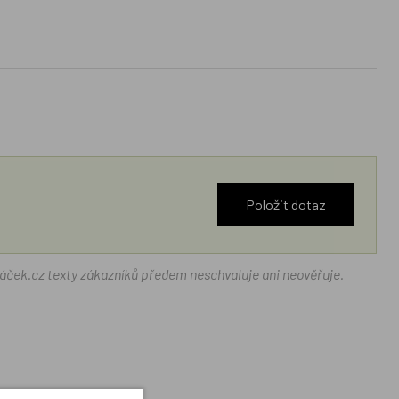
Položit dotaz
ráček.cz texty zákazníků předem neschvaluje ani neověřuje.