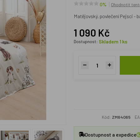
0%
Ohodnotit tent
Matějovský, povlečení Pejsci -
1 090 Kč
Skladem 1 ks
Dostupnost:
Kód:
ZM64065
EA
Dostupnost a expedice