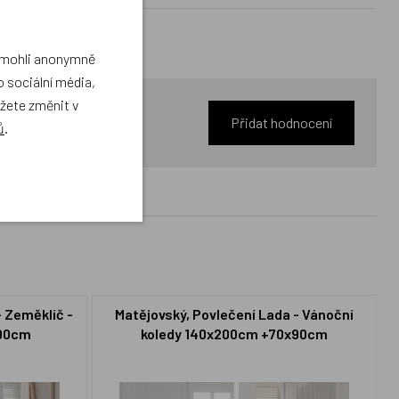
a mohli anonymně
 sociální média,
ůžete změnit v
Přidat hodnocení
ů
.
- Zeměklíč -
Matějovský, Povlečení Lada - Vánoční
x90cm
koledy 140x200cm +70x90cm