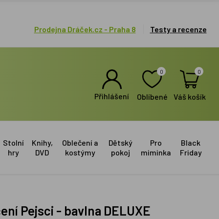
Prodejna Dráček.cz - Praha 8
Testy a recenze
0
0
Přihlášení
Oblíbené
Váš košík
Stolní
Knihy,
Oblečení a
Dětský
Pro
Black
hry
DVD
kostýmy
pokoj
miminka
Friday
ečení Pejsci - bavlna DELUXE