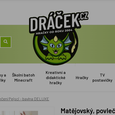
Kreativní a
ky a
Školní batoh
TV
didaktické
Hračky
říky
Minecraft
postavičky
hračky
ečení Pejsci - bavlna DELUXE
Matějovský, povl