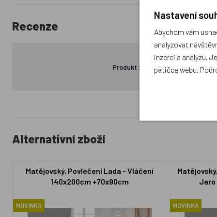
Nastavení souh
Recenze
Abychom vám usnadn
analyzovat návštěvn
inzerci a analýzu. J
Produkt zatím nemá žádné hodno
patičce webu. Podr
Alternativní zboží
Matějovský, Povlečení Lada - Vláčení
Matějovský,
140x200cm +70x90cm
Jaro
NOVINKA
NOVINKA