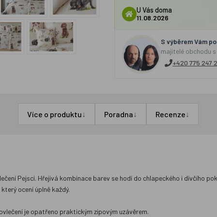
U Vás doma
11.08.2026
S výběrem Vám por
majitelé obchodu s
+420 775 247 
↓
↓
↓
Více o produktu
Poradna
Recenze
čení Pejsci. Hřejivá kombinace barev se hodí do chlapeckého i dívčího poko
 který ocení úplně každý.
 povlečení je opatřeno praktickým zipovým uzávěrem.