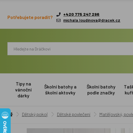
+420 775 247 296
Potřebujete poradit?
michala.loudinova@dracek.cz
Tipy na
Školní batohy a
Školní batohy
Taš
vánoční
školní aktovky
podle značky
kuf
dárky
Dětský pokoj
Dětské povlečení
Matějovský, povl