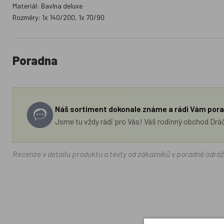
Materiál: Bavlna deluxe
Rozměry: 1x 140/200, 1x 70/90
Poradna
Náš sortiment dokonale známe a rádi Vám pora
Jsme tu vždy rádi pro Vás! Váš rodinný obchod Drá
Recenze v detailu produktu a texty od zákazníků v poradně odrá