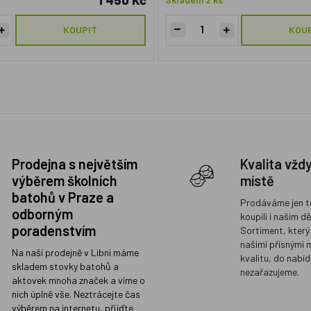
1 450 Kč
KOUPIT
KOU
Prodejna s největším
Kvalita vžd
výběrem školních
místě
batohů v Praze a
Prodáváme jen t
odborným
koupili i našim d
poradenstvím
Sortiment, který
našimi přísnými 
Na naší prodejně v Libni máme
kvalitu, do nabíd
skladem stovky batohů a
nezařazujeme.
aktovek mnoha značek a víme o
nich úplně vše. Neztrácejte čas
výběrem na internetu, přijďte