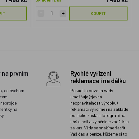
1 450 Kč
1 450 Kč
PIT
KOUPIT
y na prvním
Rychlé vyřízení
reklamace i na dálku
o, co bychom
Pokud to povaha vady
ětem.
umožňuje (zjevná
 neprojde
neopravitelnost výrobku),
měřítky na
reklamaci vyřídíme i na základě
ky
pouhého zaslání fotografií na
náš email a vyměníme zboží kus
za kus. Vždy se snažíme šetřit
Váš čas a peníze. Můžeme si to