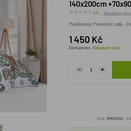
140x200cm +70x9
0%
Ohodnotit tent
Matějovský, Povlečení Lada - 
1 450 Kč
Skladem 2 ks
Dostupnost:
Kód:
ZM12070
EA