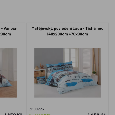
 - Vánoční
Matějovský, povlečení Lada - Tichá noc
0x90cm
140x200cm +70x90cm
ZM08226
Skladem 2 ks