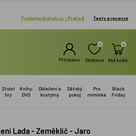
Prodejna Dráček.cz - Praha 8
Testy a recenze
0
0
Přihlášení
Oblíbené
Váš košík
Stolní
Knihy,
Oblečení a
Dětský
Pro
Black
hry
DVD
kostýmy
pokoj
miminka
Friday