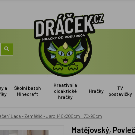
Kreativní a
ky a
Školní batoh
TV
didaktické
Hračky
říky
Minecraft
postavičky
hračky
lečení Lada - Zeměklíč - Jaro 140x200cm +70x90cm
Matějovský, Povlečení Lada - Zeměklíč - Jaro