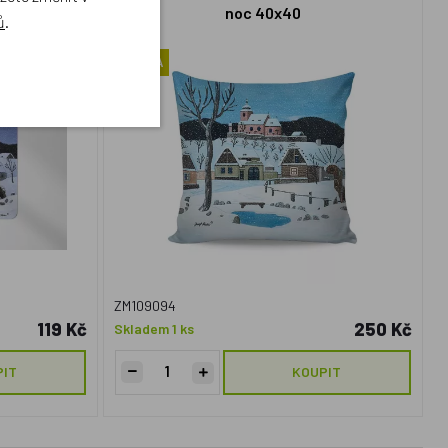
noc 40x40
ů
.
NOVINKA
ZM109094
119 Kč
250 Kč
Skladem 1 ks
PIT
KOUPIT