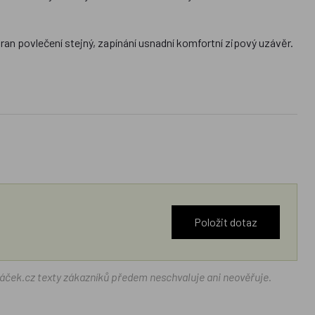
stran povlečení stejný, zapínání usnadní komfortní zipový uzávěr.
Položit dotaz
ráček.cz texty zákazníků předem neschvaluje ani neověřuje.