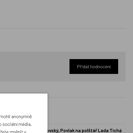
Přidat hodnocení
a mohli anonymně
 sociální média,
a Tichá noc
Matějovský, Povlak na polštář Lada Tichá
ůžete změnit v