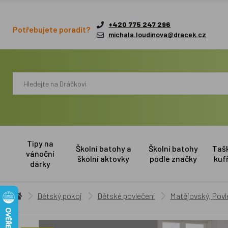
+420 775 247 296
Potřebujete poradit?
michala.loudinova@dracek.cz
Tipy na
Školní batohy a
Školní batohy
Taš
vánoční
školní aktovky
podle značky
kuf
dárky
Dětský pokoj
Dětské povlečení
Matějovský, Pov