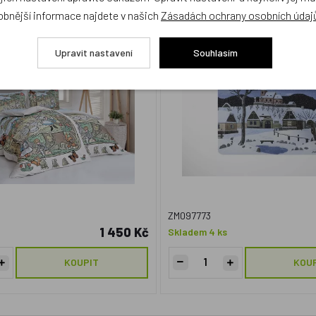
 140x200cm +70x90cm
obnější informace najdete v našich
Zásadách ochrany osobních údaj
NOVINKA
Upravit nastavení
Souhlasím
ZM097773
1 450 Kč
Skladem 4 ks
KOUPIT
KOU