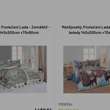
 Povlečení Lada - Zeměklíč -
Matějovský, Povlečení Lada
 140x200cm +70x90cm
koledy 140x200cm +7
ZM08264
Skladem 2 ks