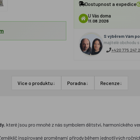
Dostupnost a expedice
U Vás doma
11.08.2026
em
S výběrem Vám por
majitelé obchodu s
+420 775 247 
↓
↓
↓
Více o produktu
Poradna
Recenze
dy
, které jsou pro mnohé z nás symbolem dětství, harmonického ve
 Zeměklíč inspirované proměnami přírody během jednotlivých ročníc