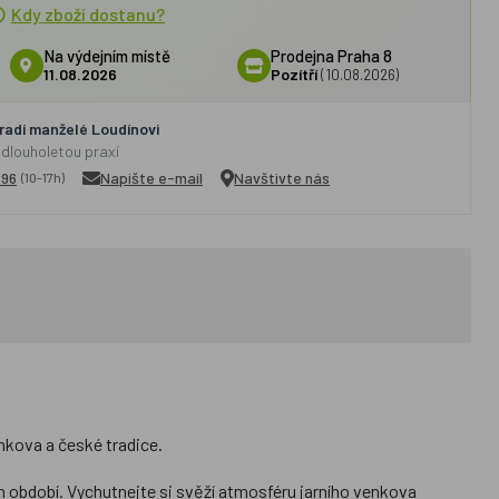
Kdy zboží dostanu?
Na výdejním místě
Prodejna Praha 8
11.08.2026
Pozítří
(10.08.2026)
adí manželé Loudínovi
 dlouholetou praxí
296
Napište e-mail
Navštivte nás
(10-17h)
nkova a české tradice.
h období. Vychutnejte si svěží atmosféru jarního venkova