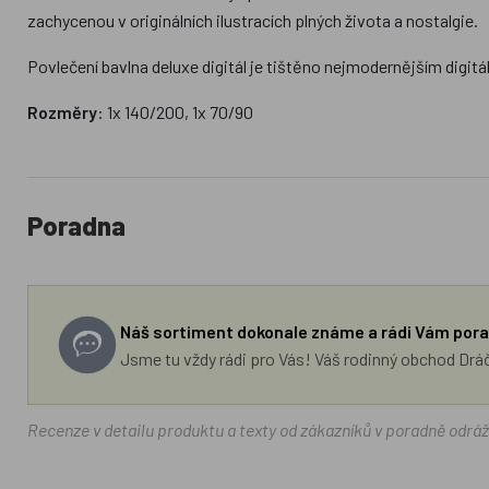
zachycenou v originálních ilustracích plných života a nostalgie.
Povlečení bavlna deluxe digitál je tištěno nejmodernějším digitá
Rozměry
: 1x 140/200, 1x 70/90
Poradna
Náš sortiment dokonale známe a rádi Vám pora
Jsme tu vždy rádi pro Vás! Váš rodinný obchod Drá
Recenze v detailu produktu a texty od zákazníků v poradně odrá