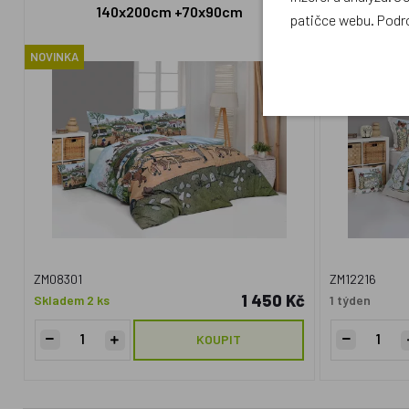
140x200cm +70x90cm
léto
patičce webu. Podr
NOVINKA
NOVINKA
ZM08301
ZM12216
1 450 Kč
Skladem 2 ks
1 týden
KOUPIT