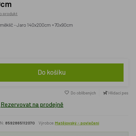
0cm
o produkt
Zeměklíč - Jaro 140x200cm +70x90cm
Do košíku
Do oblíbených
Hlídací pes
Rezervovat na prodejně
N:
8592865112070
Výrobce:
Matějovský - povlečení