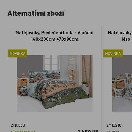
Alternativní zboží
Matějovský, Povlečení Lada - Vláčení
Matějovský,
140x200cm +70x90cm
léto
NOVINKA
NOVINKA
ZM08301
ZM12216
Skladem 2 ks
1 týden