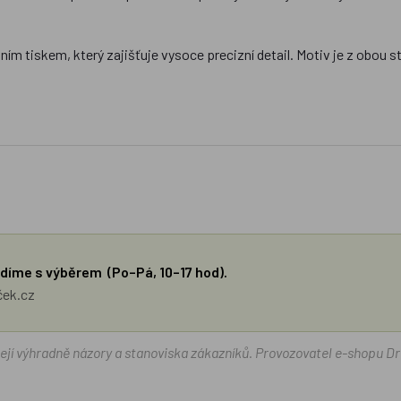
lním tiskem, který zajišťuje vysoce precizní detail. Motiv je z obou 
díme s výběrem (Po–Pá, 10–17 hod).
ček.cz
žejí výhradně názory a stanoviska zákazníků. Provozovatel e-shopu D