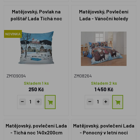
Matějovský, Povlak na
Matějovský, Povlečení
polštář Lada Tichá noc
Lada - Vánoční koledy
40x40
140x200cm +70x90cm
NOVINKA
ZM109094
ZM08264
Skladem 1 ks
Skladem 2 ks
250 Kč
1 450 Kč
Matějovský, povlečení Lada
Matějovský, povlečení Lada
- Tichá noc 140x200cm
- Ponocný v letní noci
+70x90cm
140x200cm +70x90cm