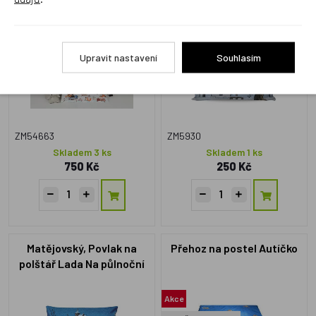
Krtek a zima - malé
polštář Vodník v zimě
33x50
Upravit nastavení
Souhlasím
ZM54663
ZM5930
Skladem 3 ks
Skladem 1 ks
750 Kč
250 Kč
Matějovský, Povlak na
Přehoz na postel Autíčko
polštář Lada Na půlnoční
33x50
Akce