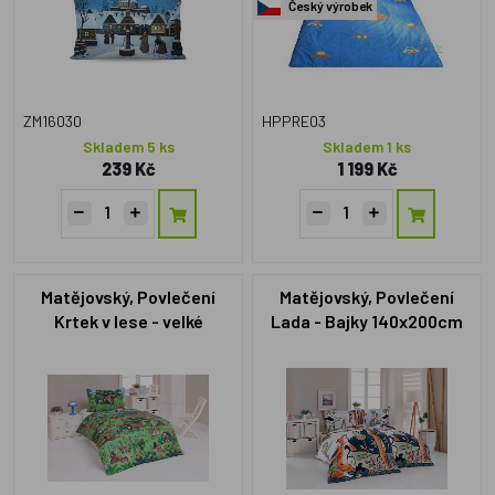
Český výrobek
ZM16030
HPPRE03
Skladem 5 ks
Skladem 1 ks
239 Kč
1 199 Kč
Matějovský, Povlečení
Matějovský, Povlečení
Krtek v lese - velké
Lada - Bajky 140x200cm
+70x90cm