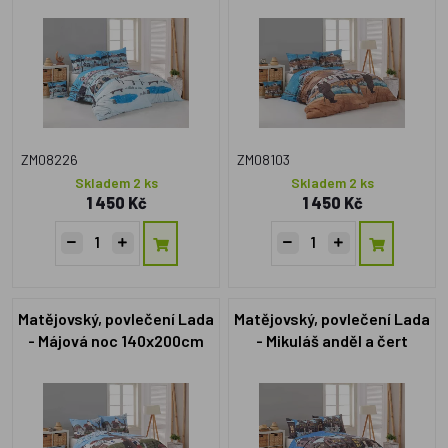
ZM08226
ZM08103
Skladem 2 ks
Skladem 2 ks
1 450 Kč
1 450 Kč
Matějovský, povlečení Lada
Matějovský, povlečení Lada
- Májová noc 140x200cm
- Mikuláš anděl a čert
+70x90cm
140x200cm +70x90cm