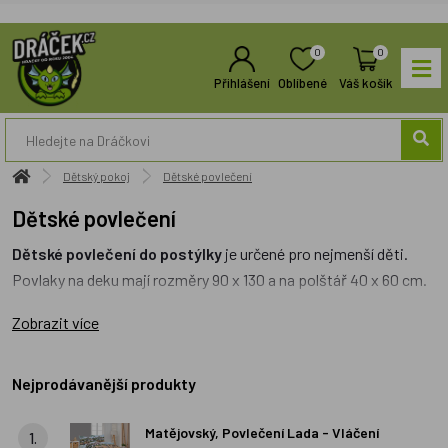
0
0
Přihlášení
Oblíbené
Váš košík
Dětský pokoj
Dětské povlečení
Dětské povlečení
Dětské povlečení do postýlky
je určené pro nejmenší děti.
Povlaky na deku mají rozměry 90 x 130 a na polštář 40 x 60 cm.
Povlečení pro nejmenší děti potěší sice zejména rodiče, ale i
Zobrazit více
děti si spánek v novém povlečení užijí. Dětské povlečení do
postýlky je z bavlny nebo z krepu.
Nejprodávanější produkty
Dětské povlečení do postele
je určeno větším dětem.
Najdete tu povlečení v klasických rozměrech na velkou postel
Matějovský, Povlečení Lada - Vláčení
1.
(70x90cm, 140x200cm). Jako materiály jsou pro dětské