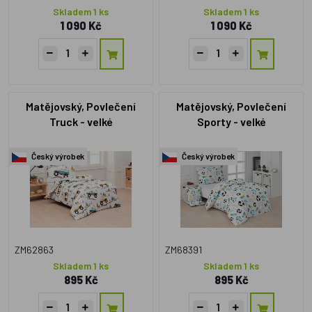
Skladem 1 ks
Skladem 1 ks
1 090 Kč
1 090 Kč
Matějovský, Povlečení
Matějovský, Povlečení
Truck - velké
Sporty - velké
Český výrobek
Český výrobek
ZM62863
ZM68391
Skladem 1 ks
Skladem 1 ks
895 Kč
895 Kč