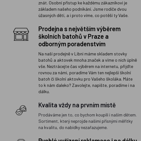
znát. Osobní přístup ke každému zákazníkovi je
základem našeho podnikání. Jsme rodiče dvou
úžasných dětí, a i proto víme, co potěší ty Vaše.
Prodejna s největším výběrem
školních batohů v Praze a
odborným poradenstvím
Na naší prodejně v Libni máme skladem stovky
batohů a aktovek mnoha značek a víme o nich úplně
vše. Neztrácejte čas výběrem na internetu, přijďte
rovnou za námi, poradíme Vám ten nejlepší školní
batoh či školní aktovku pro Vašeho školáka. Máte
to k nám daleko? Zavolejte, napište, poradíme i na
dálku.
Kvalita vždy na prvním místě
Prodáváme jen to, co bychom koupili i našim dětem.
Sortiment, který neprojde našimi přísnými měřítky
na kvalitu, do nabídky nezařazujeme.
Rychlé vyřízení reklamace i na dálku