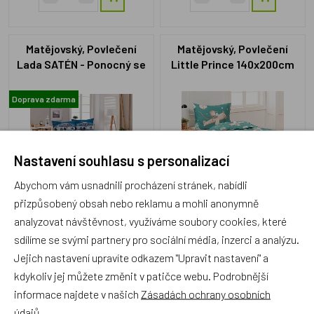
Matějovský, Povlečení
Matějovský, Povlečení
Lada SATÉN - Ponocný se
Little Prince 140x200cm
psem 140x200cm
+70x90cm
+70x90cm
Doprava zdarma
Nastavení souhlasu s personalizací
Abychom vám usnadnili procházení stránek, nabídli
ZM15248s
ZM62849
přizpůsobený obsah nebo reklamu a mohli anonymně
Skladem 3 ks
Skladem 1 ks
analyzovat návštěvnost, využíváme soubory cookies, které
1 590 Kč
1 090 Kč
sdílíme se svými partnery pro sociální média, inzerci a analýzu.
Jejich nastavení upravíte odkazem "Upravit nastavení" a
kdykoliv jej můžete změnit v patičce webu. Podrobnější
informace najdete v našich
Zásadách ochrany osobních
Matějovský, Povlečení
Matějovský, Povlak na
údajů
.