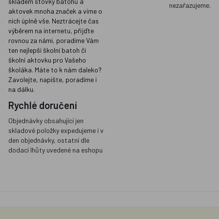
skladem stovky batohů a
nezařazujeme.
aktovek mnoha značek a víme o
nich úplně vše. Neztrácejte čas
výběrem na internetu, přijďte
rovnou za námi, poradíme Vám
ten nejlepší školní batoh či
školní aktovku pro Vašeho
školáka. Máte to k nám daleko?
Zavolejte, napište, poradíme i
na dálku.
Rychlé doručení
Objednávky obsahující jen
skladové položky expedujeme i v
den objednávky, ostatní dle
dodací lhůty uvedené na eshopu