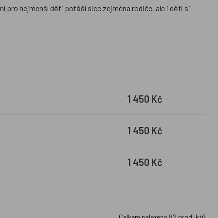
 pro nejmenší děti potěší sice zejména rodiče, ale i děti si
40x200cm). Jako materiály jsou pro dětské povlečení do
asického povlečení u nás najdete
přehozy na postel,
povlaky
lečení firmy
Ludus
, které je velmi originální a nenajdete ho v
1 450 Kč
1 450 Kč
1 450 Kč
Celkem nalezeno
82
produktů