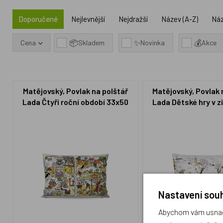
Doporučené
Nejlevnější
Nejdražší
Název (A-Z)
Náz
📦
✨
💰
Cena
Skladem
Novinka
Akce
Matějovský, Povlak na polštář
Matějovský, Povlak 
Lada Čtyři roční období 33x50
Lada Dětské hry v 
Nastavení souh
Abychom vám usnadn