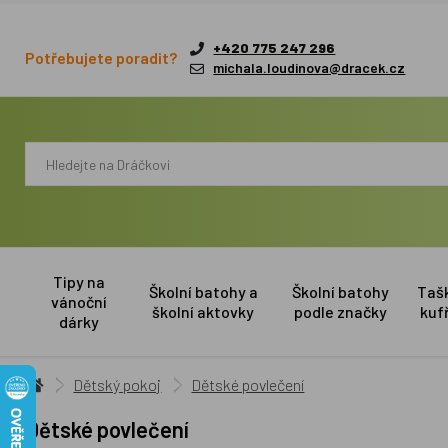
+420 775 247 296
Potřebujete poradit?
michala.loudinova@dracek.cz
Tipy na
Školní batohy a
Školní batohy
Taš
vánoční
školní aktovky
podle značky
kuf
dárky
Dětský pokoj
Dětské povlečení
Dětské povlečení