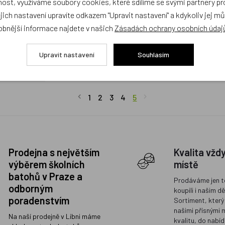
ost, využíváme soubory cookies, které sdílíme se svými partnery pro
ejich nastavení upravíte odkazem "Upravit nastavení" a kdykoliv jej m
obnější informace najdete v našich
Zásadách ochrany osobních údaj
239 Kč
Upravit nastavení
Souhlasím
KOUPIT
1
2
3
4
5
Prodejna s největším
Kvalita vžd
výběrem školních
místě
batohů v Praze a
Prodáváme jen t
odborným
koupili i našim d
poradenstvím
Sortiment, který
našimi přísnými 
Na naší prodejně v Libni máme
kvalitu, do nabíd