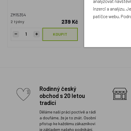
analyzovat návštěvn
inzerci a analýzu. J
ZM15354
ZM14006
patičce webu. Podr
239 Kč
2 týdny
2 týdny
KOUPIT
Rodinný český
obchod s 20 letou
tradicí
Děláme naši práci poctivě a rádi
a doufáme, že je to znát. Osobní
přístup ke každému zákazníkovi
je základem našeho podnikání.