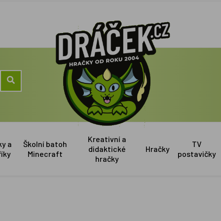
Kreativní a
ky a
Školní batoh
TV
didaktické
Hračky
říky
Minecraft
postavičky
hračky