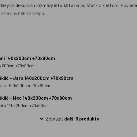
laky na deku mají rozměry 90 x 130 a na polštář 40 x 60 cm. Povlečení
 z bavlny nebo z krepu.
 tu povlečení v klasických rozměrech na velkou postel (70x90cm, 1
vy pak patří samozřejmě
Krteček
a jiné pohádkové bytosti. Kromě kl
z dílen malých českých designerů. Za zmínku stojí předně dětské pov
áčení 140x200cm +70x90cm
140x200cm +70x90cm
ěklíč - Jaro 140x200cm +70x90cm
 - Jaro 140x200cm +70x90cm
ěklíč - léto 140x200cm +70x90cm
- léto 140x200cm +70x90cm
Zobrazit
další 3 produkty