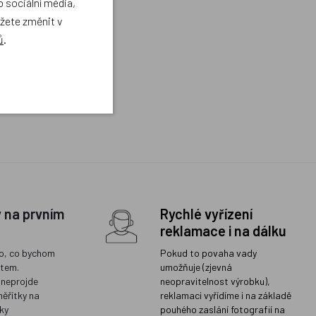
 sociální média,
ůžete změnit v
ů
.
y na prvním
Rychlé vyřízení
reklamace i na dálku
o, co bychom
Pokud to povaha vady
ětem.
umožňuje (zjevná
 neprojde
neopravitelnost výrobku),
měřítky na
reklamaci vyřídíme i na základě
ky
pouhého zaslání fotografií na