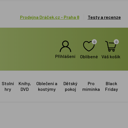
Prodejna Dráček.cz - Praha 8
Testy a recenze
0
0
Přihlášení
Oblíbené
Váš košík
Stolní
Knihy,
Oblečení a
Dětský
Pro
Black
hry
DVD
kostýmy
pokoj
miminka
Friday