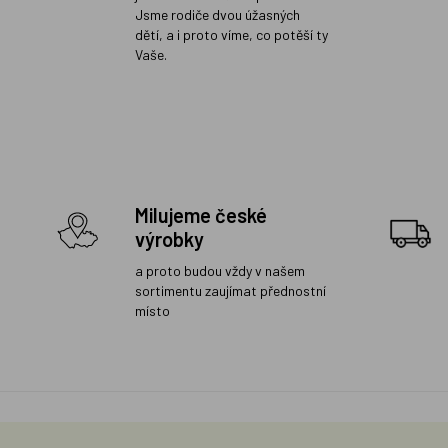
Jsme rodiče dvou úžasných
dětí, a i proto víme, co potěší ty
Vaše.
Milujeme české
výrobky
a proto budou vždy v našem
sortimentu zaujímat přednostní
místo