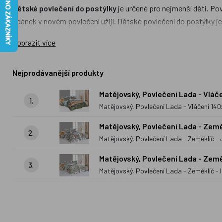
Dětské povlečení do postýlky
je určené pro nejmenší děti. Pov
spánek v novém povlečení užijí. Dětské povlečení do postýlky je
Dětské povlečení do postele
je určeno větším dětem. Najdete
Zobrazit více
postele použity krep, bavlna a flanel. Mezi nejoblíbenější moti
na polštáře opět s Večerníčky i prostěradla.
Nejprodávanější produkty
Kromě povlečení frmy
Matějovský
u nás naleznete i povlečení 
Matějovský, Povlečení Lada - Vl
žádném pokojíčku u sousedů.
1.
Matějovský, Povlečení Lada - Vláčení 
Matějovský, Povlečení Lada - Zem
2.
Matějovský, Povlečení Lada - Zeměklíč
Matějovský, Povlečení Lada - Zem
3.
Matějovský, Povlečení Lada - Zeměklíč 