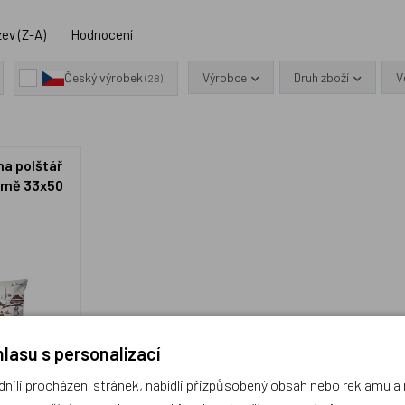
ev (Z-A)
Hodnocení
Výrobce
Druh zboží
V
Český výrobek
(28)
na polštář
zimě 33x50
lasu s personalizací
ili procházení stránek, nabídli přizpůsobený obsah nebo reklamu 