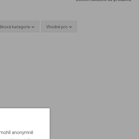
ěková kategorie
Vhodné pro
a mohli anonymně