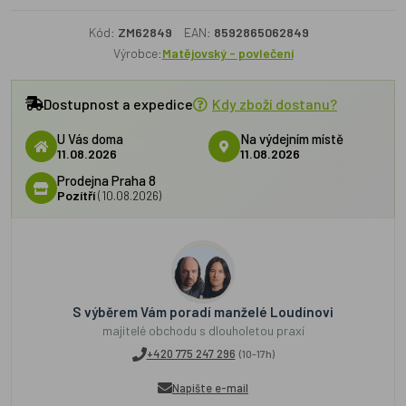
Kód:
ZM62849
EAN:
8592865062849
Výrobce:
Matějovský - povlečení
Dostupnost a expedice
Kdy zboží dostanu?
U Vás doma
Na výdejním místě
11.08.2026
11.08.2026
Prodejna Praha 8
Pozítří
(10.08.2026)
S výběrem Vám poradí manželé Loudínovi
majitelé obchodu s dlouholetou praxí
+420 775 247 296
(10-17h)
Napište e-mail