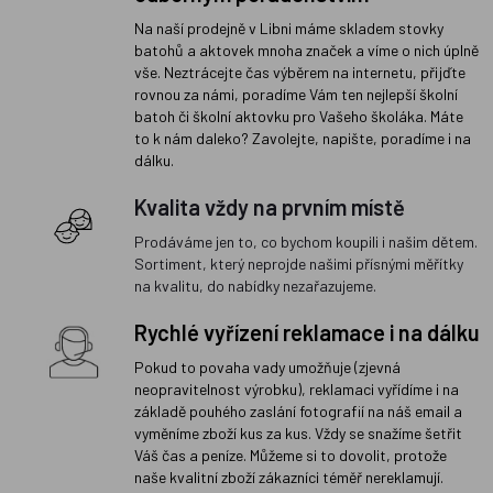
Na naší prodejně v Libni máme skladem stovky
batohů a aktovek mnoha značek a víme o nich úplně
vše. Neztrácejte čas výběrem na internetu, přijďte
rovnou za námi, poradíme Vám ten nejlepší školní
batoh či školní aktovku pro Vašeho školáka. Máte
to k nám daleko? Zavolejte, napište, poradíme i na
dálku.
Kvalita vždy na prvním místě
Prodáváme jen to, co bychom koupili i našim dětem.
Sortiment, který neprojde našimi přísnými měřítky
na kvalitu, do nabídky nezařazujeme.
Rychlé vyřízení reklamace i na dálku
Pokud to povaha vady umožňuje (zjevná
neopravitelnost výrobku), reklamaci vyřídíme i na
základě pouhého zaslání fotografií na náš email a
vyměníme zboží kus za kus. Vždy se snažíme šetřit
Váš čas a peníze. Můžeme si to dovolit, protože
naše kvalitní zboží zákazníci téměř nereklamují.