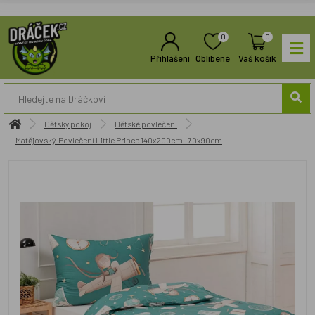
0
0
Přihlášení
Oblíbené
Váš košík
Dětský pokoj
Dětské povlečení
Matějovský, Povlečení Little Prince 140x200cm +70x90cm