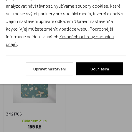
analyzovat návštěvnost, využíváme soubory cookies, které
sdílíme se svými partnery pro sociální média, inzerci a analýzu.
Jejich nastavení upravíte odkazem "Upravit nastavení" a
kdykoliv jej můžete změnit v patičce webu. Podrobnější
Zboží se stejným motivem
informace najdete v našich
Zásadách ochrany osobních
údajů
.
Matějovský, prostírání
Little Prince
Upravit nastavení
Souhlasím
ZM21765
Skladem 3 ks
159 Kč