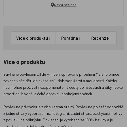
Navštivte nás
↓
↓
↓
Více o produktu
Poradna
Recenze
Více o produktu
Bavlněné povlečení Little Prince inspirované příběhem Malého prince
zavede vaše děti do světa snů, dobrodružství a moudrosti. Každou
noc mohou prožívat nezapomenutelné cesty po hvězdách a díky hebké
prvotřídní bavlně je čeká opravdu spokojený spánek.
Povlak na přikrývku je z obou stran stejný. Povlak na polštář odpovídá
z jedné strany vyobrazení na fotografii, zadní strana zachycuje motivy
z povlaku na přikrývku. Povlečení je vyrobeno ze 100% bavlny a je
opatřeno praktickým zipovým uzávěrem.