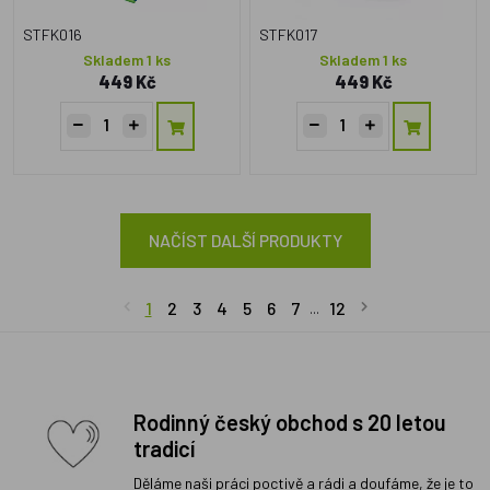
STFK016
STFK017
Skladem 1 ks
Skladem 1 ks
449 Kč
449 Kč
NAČÍST DALŠÍ PRODUKTY
1
2
3
4
5
6
7
12
...
Rodinný český obchod s 20 letou
tradicí
Děláme naši práci poctivě a rádi a doufáme, že je to