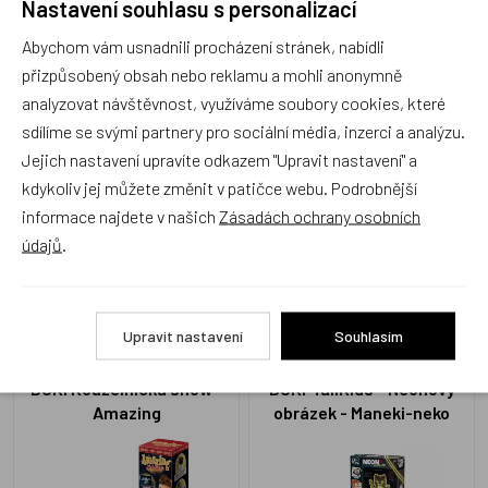
Nastavení souhlasu s personalizací
Incredible
Wondering
Abychom vám usnadnili procházení stránek, nabídli
přizpůsobený obsah nebo reklamu a mohli anonymně
analyzovat návštěvnost, využíváme soubory cookies, které
sdílíme se svými partnery pro sociální média, inzerci a analýzu.
Jejich nastavení upravíte odkazem "Upravit nastavení" a
kdykoliv jej můžete změnit v patičce webu. Podrobnější
informace najdete v našich
Zásadách ochrany osobních
ST6065
ST6064
Skladem 1 ks
Skladem 1 ks
údajů
.
369 Kč
369 Kč
Upravit nastavení
Souhlasím
BUKI Kouzelnická show -
BUKI 4allKids - Neonový
Amazing
obrázek - Maneki-neko