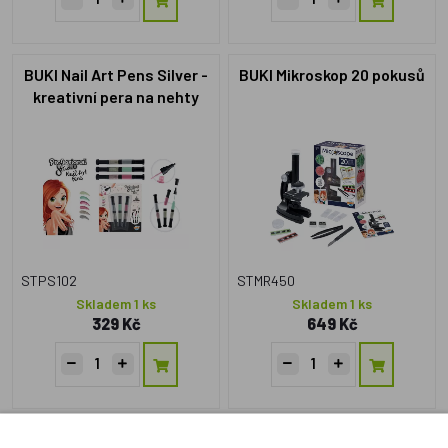
BUKI Nail Art Pens Silver -
BUKI Mikroskop 20 pokusů
kreativní pera na nehty
STPS102
STMR450
Skladem 1 ks
Skladem 1 ks
329 Kč
649 Kč
BUKI Kouzelnická show -
BUKI Kouzelnická show -