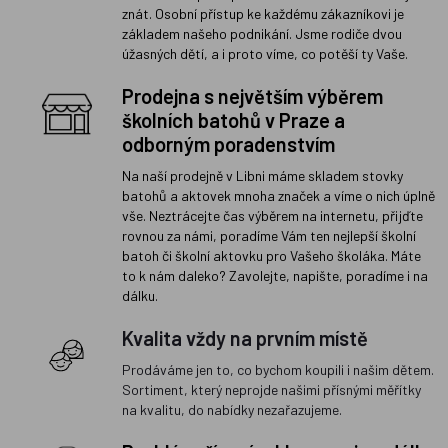
znát. Osobní přístup ke každému zákazníkovi je
základem našeho podnikání. Jsme rodiče dvou
úžasných dětí, a i proto víme, co potěší ty Vaše.
Prodejna s největším výběrem
školních batohů v Praze a
odborným poradenstvím
Na naší prodejně v Libni máme skladem stovky
batohů a aktovek mnoha značek a víme o nich úplně
vše. Neztrácejte čas výběrem na internetu, přijďte
rovnou za námi, poradíme Vám ten nejlepší školní
batoh či školní aktovku pro Vašeho školáka. Máte
to k nám daleko? Zavolejte, napište, poradíme i na
dálku.
Kvalita vždy na prvním místě
Prodáváme jen to, co bychom koupili i našim dětem.
Sortiment, který neprojde našimi přísnými měřítky
na kvalitu, do nabídky nezařazujeme.