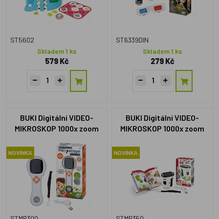
ST5602
ST6339DIN
Skladem 1 ks
Skladem 1 ks
579 Kč
279 Kč
BUKI Digitální VIDEO-
BUKI Digitální VIDEO-
MIKROSKOP 1000x zoom
MIKROSKOP 1000x zoom
MR300
MR350
NOVINKA
NOVINKA
STMR300
STMR350