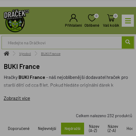
0
0
Přihlášení
Oblíbené
Váš košík
Výrobci
BUKI France
BUKI France
Hračky
BUKI France
- náš nejoblíbenější dodavatel hraček pro
starší děti od cca 8 let. Pokud hledáte originální dárek k
vánocům, které vaše děti zabaví i poučí,
BUKI France
je ideální
Zobrazit více
značka. Mezi nejoblíbenější patří
dětské mikroskopy
,
planetaria,
nebo třeba skvělý
hrnčířský kruh
pro kreativní
Celkem nalezeno
232
produktů
zábavu. Hrnčířský kruh má adaptér do elektřiny a je dostatečně
silný, aby si poradil s výrobou hrnečků a misek. Recenzovali
Název
Název
Doporučené
Nejlevnější
Nejdražší
Hodn
(A-Z)
(Z-A)
jsme ho pro vás
ZDE