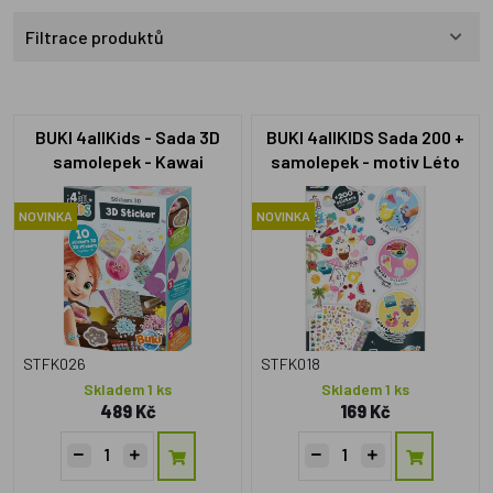
Filtrace produktů
BUKI 4allKids - Sada 3D
BUKI 4allKIDS Sada 200 +
samolepek - Kawai
samolepek - motiv Léto
NOVINKA
NOVINKA
STFK026
STFK018
Skladem 1 ks
Skladem 1 ks
489 Kč
169 Kč