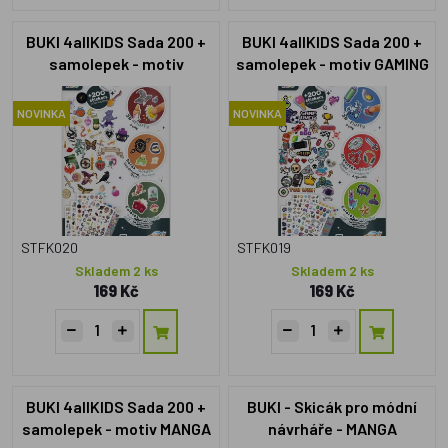
BUKI 4allKIDS Sada 200 +
BUKI 4allKIDS Sada 200 +
samolepek - motiv
samolepek - motiv GAMING
FANTASY
NOVINKA
NOVINKA
STFK020
STFK019
Skladem 2 ks
Skladem 2 ks
169 Kč
169 Kč
BUKI 4allKIDS Sada 200 +
BUKI - Skicák pro módní
samolepek - motiv MANGA
návrháře - MANGA