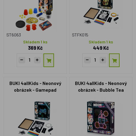
ST6063
STFK015
Skladem 1 ks
Skladem 1 ks
369 Kč
449 Kč
BUKI 4allKids - Neonový
BUKI 4allKids - Neonový
obrázek - Gamepad
obrázek - Bubble Tea