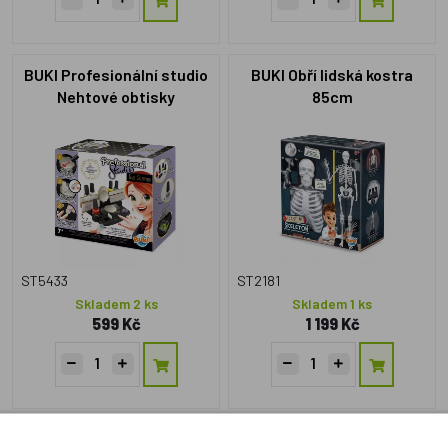
BUKI Profesionální studio
BUKI Obří lidská kostra
Nehtové obtisky
85cm
ST5433
ST2181
Skladem 2 ks
Skladem 1 ks
599 Kč
1 199 Kč
BUKI Náhradní materiály
Buki, MiniScience