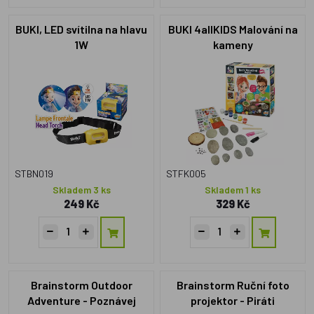
BUKI, LED svítilna na hlavu
BUKI 4allKIDS Malování na
1W
kameny
STBN019
STFK005
Skladem 3 ks
Skladem 1 ks
249 Kč
329 Kč
Brainstorm Outdoor
Brainstorm Ruční foto
Adventure - Poznávej
projektor - Piráti