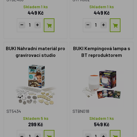
Skladem 1 ks
Skladem 1 ks
449 Kč
449 Kč
BUKI Náhradní materiál pro
BUKI Kempingová lampa s
gravírovací studio
BT reproduktorem
ST5434
STBN018
Skladem 5 ks
Skladem 1 ks
299 Kč
549 Kč