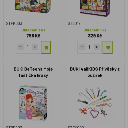
STFK003
ST3017
Skladem 3 ks
Skladem 1 ks
759 Kč
329 Kč
BUKI BeTeens Moje
BUKI 4allKIDS Přívěsky z
taštička krásy
bužírek
STBE403
STFK002