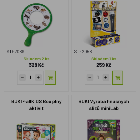
přírodu
STE2089
STE2058
Skladem 2 ks
Skladem 1 ks
329 Kč
259 Kč
BUKI 4allKIDS Box plný
BUKI Výroba hnusných
aktivit
slizů miniLab