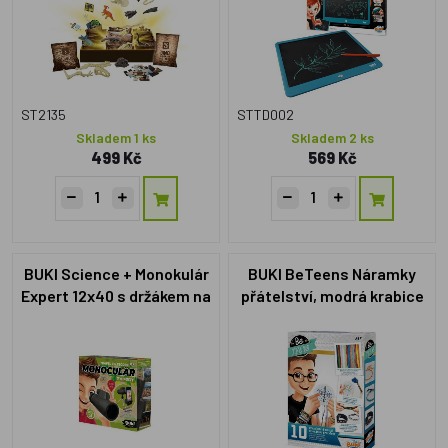
ST2135
STTD002
Skladem 1 ks
Skladem 2 ks
499 Kč
569 Kč
BUKI Science + Monokulár
BUKI BeTeens Náramky
Expert 12x40 s držákem na
přátelství, modrá krabice
telefon