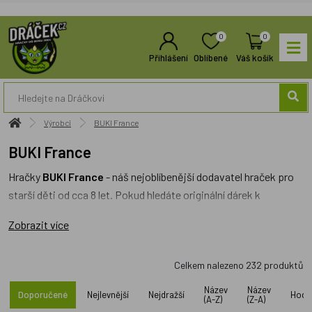
0
0
Přihlášení
Oblíbené
Váš košík
Výrobci
BUKI France
BUKI France
Hračky
BUKI France
- náš nejoblíbenější dodavatel hraček pro
starší děti od cca 8 let. Pokud hledáte originální dárek k
vánocům, které vaše děti zabaví i poučí,
BUKI France
je ideální
Zobrazit více
značka. Mezi nejoblíbenější patří
dětské mikroskopy
,
planetaria,
nebo třeba skvělý
hrnčířský kruh
pro kreativní
Celkem nalezeno
232
produktů
zábavu. Hrnčířský kruh má adaptér do elektřiny a je dostatečně
silný, aby si poradil s výrobou hrnečků a misek. Recenzovali
Název
Název
Doporučené
Nejlevnější
Nejdražší
Hodn
(A-Z)
(Z-A)
jsme ho pro vás
ZDE