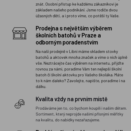
znát. Osobní přístup ke každému zákazníkovi je
základem našeho podnikání. Jsme rodiče dvou
úžasných dětí, a i proto víme, co potěší ty Vaše.
Prodejna s největším výběrem
školních batohů v Praze a
odborným poradenstvím
Na naší prodejně v Libni máme skladem stovky
batohů a aktovek mnoha značek a víme o nich úplně
vše. Neztrácejte čas výběrem na internetu, přijďte
rovnou za námi, poradíme Vám ten nejlepší školní
batoh či školní aktovku pro Vašeho školáka. Máte
to k nám daleko? Zavolejte, napište, poradíme i na
dálku.
Kvalita vždy na prvním místě
Prodáváme jen to, co bychom koupili i našim dětem.
Sortiment, který neprojde našimi přísnými měřítky
na kvalitu, do nabídky nezařazujeme.