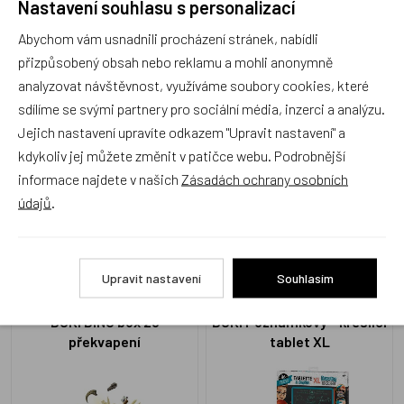
Nastavení souhlasu s personalizací
pro sady MÓDA
Krystalový Dinosaurus
Abychom vám usnadnili procházení stránek, nabídli
přizpůsobený obsah nebo reklamu a mohli anonymně
analyzovat návštěvnost, využíváme soubory cookies, které
sdílíme se svými partnery pro sociální média, inzerci a analýzu.
Jejich nastavení upravíte odkazem "Upravit nastavení" a
kdykoliv jej můžete změnit v patičce webu. Podrobnější
informace najdete v našich
Zásadách ochrany osobních
ST5413
ST9009
Skladem 3 ks
Skladem 4 ks
údajů
.
269 Kč
399 Kč
Upravit nastavení
Souhlasím
BUKI DINO box 25
BUKI Poznámkový - kreslící
překvapení
tablet XL