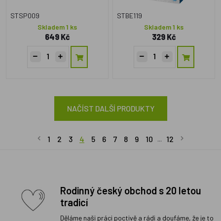
STSP009
STBE119
Skladem 1 ks
Skladem 1 ks
649 Kč
329 Kč
NAČÍST DALŠÍ PRODUKTY
1
2
3
4
5
6
7
8
9
10
12
...
Rodinný český obchod s 20 letou
tradicí
Děláme naši práci poctivě a rádi a doufáme, že je to