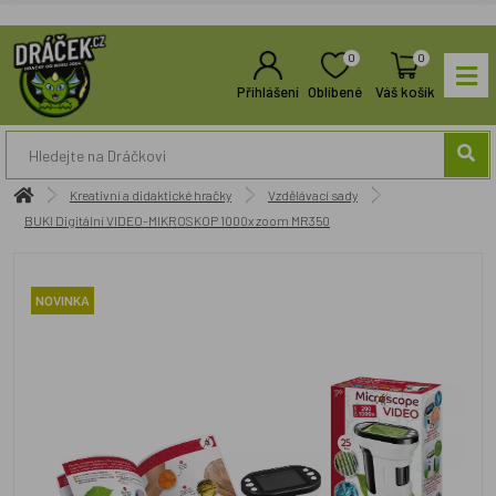
0
0
Přihlášení
Oblíbené
Váš košík
Kreativní a didaktické hračky
Vzdělávací sady
BUKI Digitální VIDEO-MIKROSKOP 1000x zoom MR350
NOVINKA