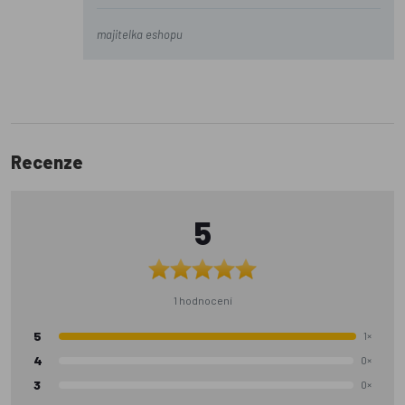
majitelka eshopu
Recenze
5
1 hodnocení
5
1×
4
0×
3
0×