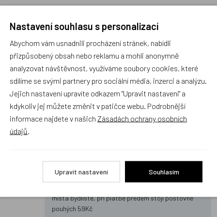
Nastavení souhlasu s personalizací
?
Petra B.
Abychom vám usnadnili procházení stránek, nabídli
24.07.2026 14:15
přizpůsobený obsah nebo reklamu a mohli anonymně
analyzovat návštěvnost, využíváme soubory cookies, které
Dobrý den, mají skladem mikroskop BUKI Digitální VIDEO-
sdílíme se svými partnery pro sociální média, inzerci a analýzu.
MIKROSKOP 1000x zoom MR350 na prodejně ve Starém Městě, ulice
Východní, u Uherského Hradiště?
Jejich nastavení upravíte odkazem "Upravit nastavení" a
kdykoliv jej můžete změnit v patičce webu. Podrobnější
informace najdete v našich
Zásadách ochrany osobních
Michala
údajů
.
26.07.2026 21:54
Dobrý den, máme prodejnu pouze na Praze 8 v Libni,
pletete si nás zřejmě s obchoděm Dráčik, ale s těmi
Upravit nastavení
Souhlasím
nemáme nic společného. Dráčik tuto značku, pokud
vím, nenabízí. Můžeme vám poslat na výdejnu do
místa bydliště, při platbě předem stojí poštovné
pouhých 59Kč