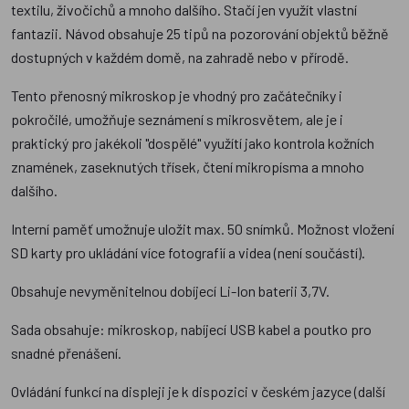
textilu, živočichů a mnoho dalšího. Stačí jen využít vlastní
fantazii. Návod obsahuje 25 tipů na pozorování objektů běžně
dostupných v každém domě, na zahradě nebo v přírodě.
Tento přenosný mikroskop je vhodný pro začátečníky i
pokročilé, umožňuje seznámení s mikrosvětem, ale je i
praktický pro jakékoli "dospělé" využítí jako kontrola kožních
znamének, zaseknutých třísek, čtení mikropísma a mnoho
dalšího.
Interní paměť umožnuje uložit max. 50 snímků. Možnost vložení
SD karty pro ukládání více fotografií a videa (není součástí).
Obsahuje nevyměnitelnou dobíjecí Li-Ion baterii 3,7V.
Sada obsahuje: mikroskop, nabíjecí USB kabel a poutko pro
snadné přenášení.
Ovládání funkcí na displeji je k dispozici v českém jazyce (další