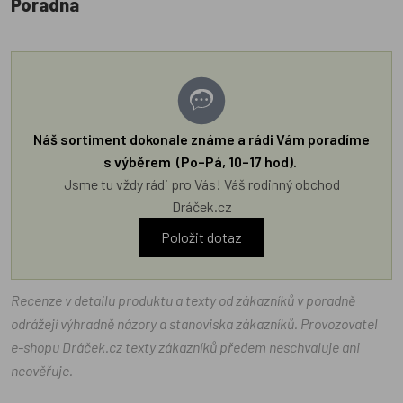
Poradna
Náš sortiment dokonale známe a rádi Vám poradíme
s výběrem (Po–Pá, 10–17 hod).
Jsme tu vždy rádi pro Vás! Váš rodinný obchod
Dráček.cz
Položit dotaz
Recenze v detailu produktu a texty od zákazníků v poradně
odrážejí výhradně názory a stanoviska zákazníků. Provozovatel
e-shopu Dráček.cz texty zákazníků předem neschvaluje ani
neověřuje.