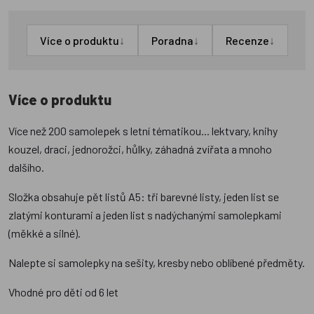
↓
↓
↓
Více o produktu
Poradna
Recenze
Více o produktu
Více než 200 samolepek s letní tématikou... lektvary, knihy
kouzel, draci, jednorožci, hůlky, záhadná zvířata a mnoho
dalšího.
Složka obsahuje pět listů A5: tři barevné listy, jeden list se
zlatými konturami a jeden list s nadýchanými samolepkami
(měkké a silné).
Nalepte si samolepky na sešity, kresby nebo oblíbené předměty.
Vhodné pro děti od 6 let