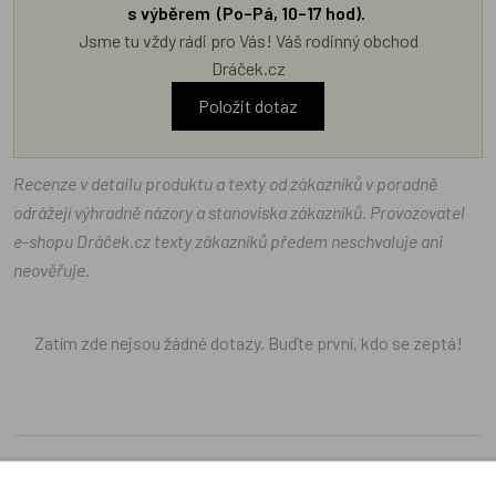
s výběrem (Po–Pá, 10–17 hod).
Jsme tu vždy rádi pro Vás! Váš rodinný obchod
Dráček.cz
Položit dotaz
Recenze v detailu produktu a texty od zákazníků v poradně
odrážejí výhradně názory a stanoviska zákazníků. Provozovatel
e-shopu Dráček.cz texty zákazníků předem neschvaluje ani
neověřuje.
Zatím zde nejsou žádné dotazy. Buďte první, kdo se zeptá!
Recenze