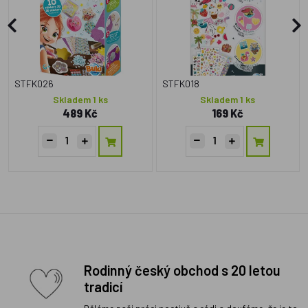
STFK026
STFK018
Skladem 1 ks
Skladem 1 ks
489 Kč
169 Kč
Rodinný český obchod s 20 letou
tradicí