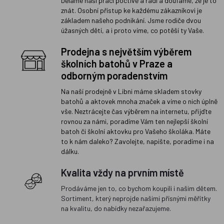
Děláme naši práci poctivě a rádi a doufáme, že je to
znát. Osobní přístup ke každému zákazníkovi je
základem našeho podnikání. Jsme rodiče dvou
úžasných dětí, a i proto víme, co potěší ty Vaše.
Prodejna s největším výběrem
školních batohů v Praze a
odborným poradenstvím
Na naší prodejně v Libni máme skladem stovky
batohů a aktovek mnoha značek a víme o nich úplně
vše. Neztrácejte čas výběrem na internetu, přijďte
rovnou za námi, poradíme Vám ten nejlepší školní
batoh či školní aktovku pro Vašeho školáka. Máte
to k nám daleko? Zavolejte, napište, poradíme i na
dálku.
Kvalita vždy na prvním místě
Prodáváme jen to, co bychom koupili i našim dětem.
Sortiment, který neprojde našimi přísnými měřítky
na kvalitu, do nabídky nezařazujeme.