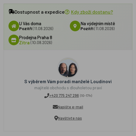
Dostupnost a expedice
Kdy zboží dostanu?
U Vás doma
Na výdejním místě
Pozítří
(11.08.2026)
Pozítří
(11.08.2026)
Prodejna Praha 8
Zítra
(10.08.2026)
S výběrem Vám poradí manželé Loudínovi
majitelé obchodu s dlouholetou praxí
+420 775 247 296
(10-17h)
Napište e-mail
Navštivte nás