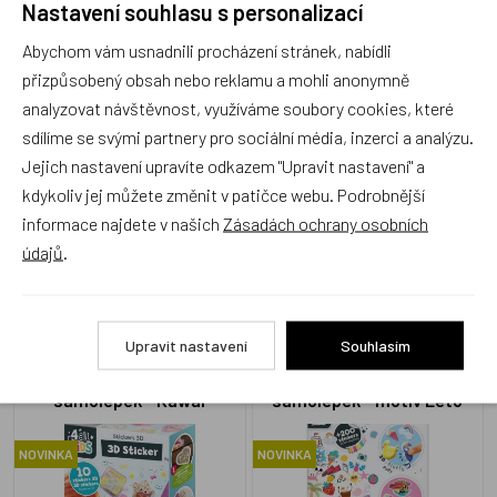
Nastavení souhlasu s personalizací
Abychom vám usnadnili procházení stránek, nabídli
Produkt zatím nemá žádné hodnocení,
buďte první, kdo
přizpůsobený obsah nebo reklamu a mohli anonymně
produkt ohodnotí!
analyzovat návštěvnost, využíváme soubory cookies, které
sdílíme se svými partnery pro sociální média, inzerci a analýzu.
Přidat hodnocení
Jejich nastavení upravíte odkazem "Upravit nastavení" a
kdykoliv jej můžete změnit v patičce webu. Podrobnější
informace najdete v našich
Zásadách ochrany osobních
údajů
.
Zboží se stejným motivem
Upravit nastavení
Souhlasím
BUKI 4allKids - Sada 3D
BUKI 4allKIDS Sada 200 +
samolepek - Kawai
samolepek - motiv Léto
NOVINKA
NOVINKA