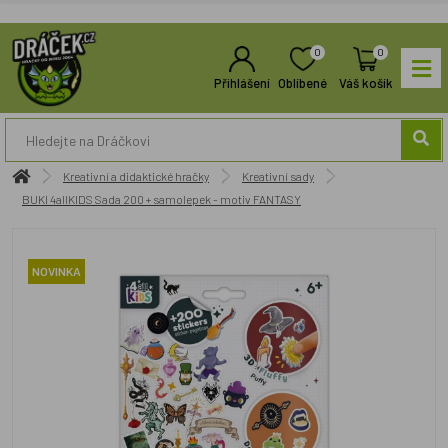
0
0
Přihlášení
Oblíbené
Váš košík
Kreativní a didaktické hračky
Kreativní sady
BUKI 4allKIDS Sada 200 + samolepek - motiv FANTASY
NOVINKA