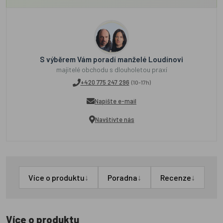
S výběrem Vám poradí manželé Loudínovi
majitelé obchodu s dlouholetou praxí
+420 775 247 296
(10-17h)
Napište e-mail
Navštivte nás
↓
↓
↓
Více o produktu
Poradna
Recenze
Více o produktu