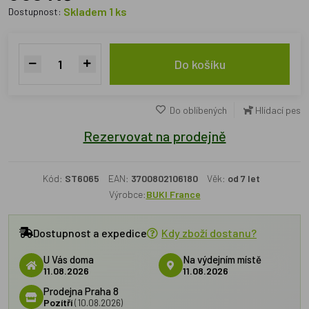
Skladem 1 ks
Dostupnost:
Do košíku
Do oblíbených
Hlídací pes
Rezervovat na prodejně
Kód:
ST6065
EAN:
3700802106180
Věk:
od 7 let
Výrobce:
BUKI France
Dostupnost a expedice
Kdy zboží dostanu?
U Vás doma
Na výdejním místě
11.08.2026
11.08.2026
Prodejna Praha 8
Pozítří
(10.08.2026)