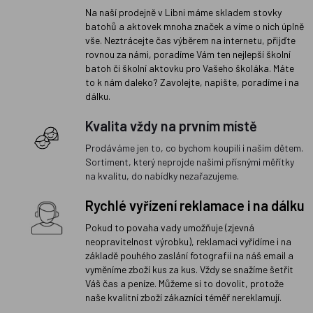
Na naší prodejně v Libni máme skladem stovky
batohů a aktovek mnoha značek a víme o nich úplně
vše. Neztrácejte čas výběrem na internetu, přijďte
rovnou za námi, poradíme Vám ten nejlepší školní
batoh či školní aktovku pro Vašeho školáka. Máte
to k nám daleko? Zavolejte, napište, poradíme i na
dálku.
Kvalita vždy na prvním místě
Prodáváme jen to, co bychom koupili i našim dětem.
Sortiment, který neprojde našimi přísnými měřítky
na kvalitu, do nabídky nezařazujeme.
Rychlé vyřízení reklamace i na dálku
Pokud to povaha vady umožňuje (zjevná
neopravitelnost výrobku), reklamaci vyřídíme i na
základě pouhého zaslání fotografií na náš email a
vyměníme zboží kus za kus. Vždy se snažíme šetřit
Váš čas a peníze. Můžeme si to dovolit, protože
naše kvalitní zboží zákazníci téměř nereklamují.