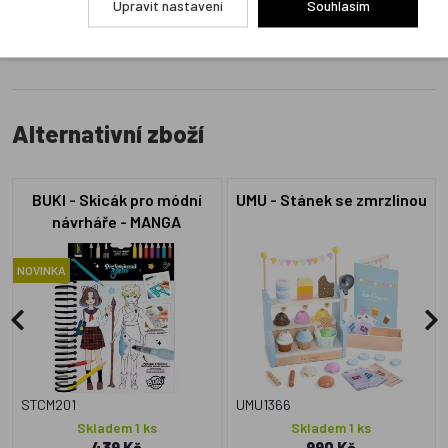
Upravit nastavení
Souhlasím
Alternativní zboží
BUKI - Skicák pro módní
UMU - Stánek se zmrzlinou
návrháře - MANGA
NOVINKA
STCM201
UMU1366
Skladem 1 ks
Skladem 1 ks
439 Kč
990 Kč