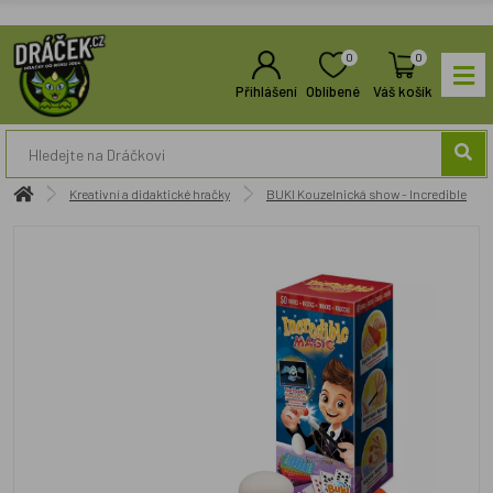
0
0
Přihlášení
Oblíbené
Váš košík
Kreativní a didaktické hračky
BUKI Kouzelnická show - Incredible