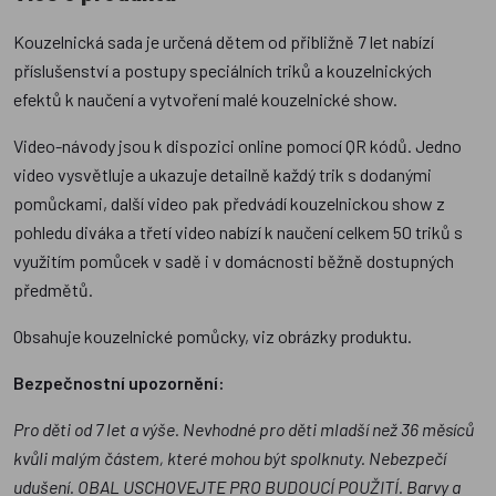
Kouzelnická sada je určená dětem od přibližně 7 let nabízí
příslušenství a postupy speciálních triků a kouzelnických
efektů k naučení a vytvoření malé kouzelnické show.
Video-návody jsou k dispozici online pomocí QR kódů. Jedno
video vysvětluje a ukazuje detailně každý trik s dodanými
pomůckami, další video pak předvádí kouzelnickou show z
pohledu diváka a třetí video nabízí k naučení celkem 50 triků s
využitím pomůcek v sadě i v domácnosti běžně dostupných
předmětů.
Obsahuje kouzelnické pomůcky, viz obrázky produktu.
Bezpečnostní upozornění:
Pro děti od 7 let a výše. Nevhodné pro děti mladší než 36 měsíců
kvůli malým částem, které mohou být spolknuty. Nebezpečí
udušení. OBAL USCHOVEJTE PRO BUDOUCÍ POUŽITÍ. Barvy a