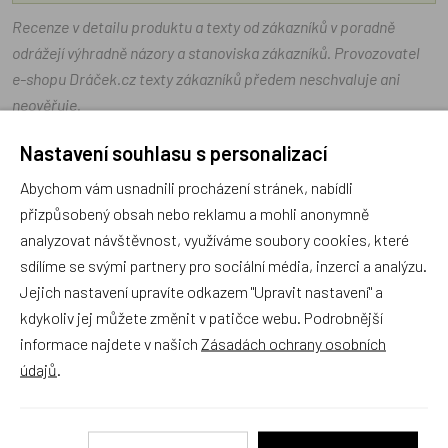
Recenze v detailu produktu a texty od zákazníků v poradně
odrážejí výhradně názory a stanoviska zákazníků. Provozovatel
e-shopu Dráček.cz texty zákazníků předem neschvaluje ani
neověřuje.
Nastavení souhlasu s personalizací
Zatím zde nejsou žádné dotazy. Buďte první, kdo se zeptá!
Abychom vám usnadnili procházení stránek, nabídli
přizpůsobený obsah nebo reklamu a mohli anonymně
analyzovat návštěvnost, využíváme soubory cookies, které
sdílíme se svými partnery pro sociální média, inzerci a analýzu.
Jejich nastavení upravíte odkazem "Upravit nastavení" a
Recenze
kdykoliv jej můžete změnit v patičce webu. Podrobnější
informace najdete v našich
Zásadách ochrany osobních
Produkt zatím nemá žádné hodnocení,
buďte první, kdo
údajů
.
produkt ohodnotí!
Přidat hodnocení